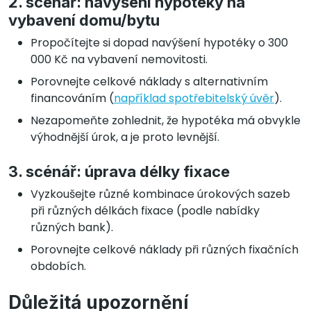
2. scénář: navýšení hypotéky na
vybavení domu/bytu
Propočítejte si dopad navýšení hypotéky o 300
000 Kč na vybavení nemovitosti.
Porovnejte celkové náklady s alternativním
financováním (
například spotřebitelský úvěr
).
Nezapomeňte zohlednit, že hypotéka má obvykle
výhodnější úrok, a je proto levnější.
3. scénář: úprava délky fixace
Vyzkoušejte různé kombinace úrokových sazeb
při různých délkách fixace (podle nabídky
různých bank).
Porovnejte celkové náklady při různých fixačních
obdobích.
Důležitá upozornění