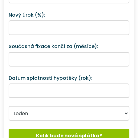
Nový úrok (%):
Současná fixace končí za (měsíce):
Datum splatnosti hypotéky (rok):
Kolik bude nová splátka?