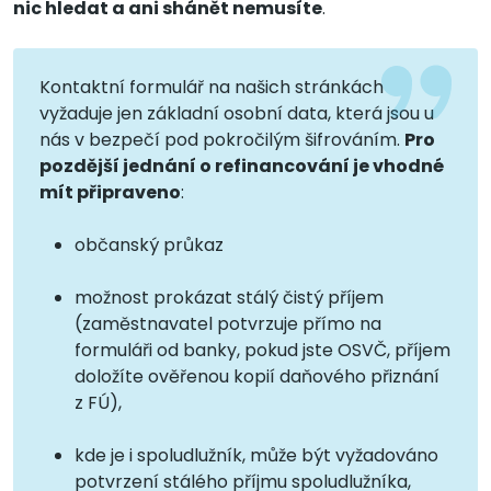
nic hledat a ani shánět nemusíte
.
Kontaktní formulář na našich stránkách
vyžaduje jen základní osobní data, která jsou u
nás v bezpečí pod pokročilým šifrováním.
Pro
pozdější jednání o refinancování je vhodné
mít připraveno
:
občanský průkaz
možnost prokázat stálý čistý příjem
(zaměstnavatel potvrzuje přímo na
formuláři od banky, pokud jste OSVČ, příjem
doložíte ověřenou kopií daňového přiznání
z FÚ),
kde je i spoludlužník, může být vyžadováno
potvrzení stálého příjmu spoludlužníka,