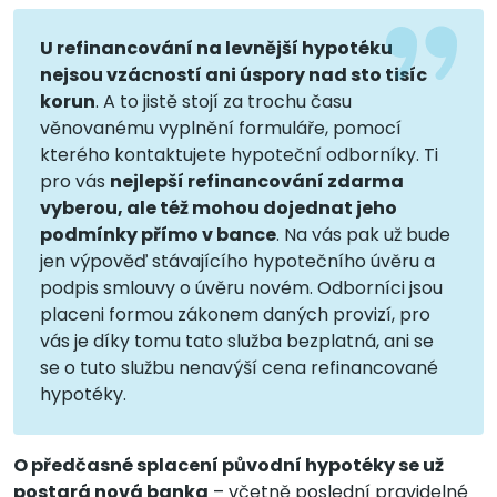
U refinancování na levnější hypotéku
nejsou vzácností ani úspory nad sto tisíc
korun
. A to jistě stojí za trochu času
věnovanému vyplnění formuláře, pomocí
kterého kontaktujete hypoteční odborníky. Ti
pro vás
nejlepší refinancování zdarma
vyberou, ale též mohou dojednat jeho
podmínky přímo v bance
. Na vás pak už bude
jen výpověď stávajícího hypotečního úvěru a
podpis smlouvy o úvěru novém. Odborníci jsou
placeni formou zákonem daných provizí, pro
vás je díky tomu tato služba bezplatná, ani se
se o tuto službu nenavýší cena refinancované
hypotéky.
O předčasné splacení původní hypotéky se už
postará nová banka
– včetně poslední pravidelné