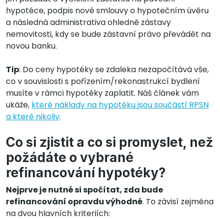
hypotéce, podpis nové smlouvy o hypotečním úvěru
a následná administrativa ohledně zástavy
nemovitosti, kdy se bude zástavní právo převádět na
novou banku.
Tip
: Do ceny hypotéky se zdaleka nezapočítává vše,
co v souvislosti s pořízením/rekonastrukcí bydlení
musíte v rámci hypotéky zaplatit. Náš článek vám
ukáže,
které náklady na hypotéku jsou součástí RPSN
a které nikoliv
.
Co si zjistit a co si promyslet, než
požádáte o vybrané
refinancování hypotéky?
Nejprve je nutné si spočítat, zda bude
refinancování opravdu výhodné
. To závisí zejména
na dvou hlavních kriteriích: