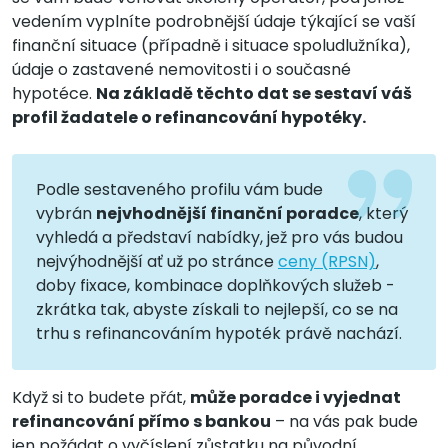
vedením vyplníte podrobnější údaje týkající se vaší
finanční situace (případně i situace spoludlužníka),
údaje o zastavené nemovitosti i o současné
hypotéce.
Na základě těchto dat se sestaví váš
profil žadatele o refinancování hypotéky.
Podle sestaveného profilu vám bude
vybrán
nejvhodnější finanční poradce
, který
vyhledá a představí nabídky, jež pro vás budou
nejvýhodnější ať už po stránce
ceny (RPSN)
,
doby fixace, kombinace doplňkových služeb -
zkrátka tak, abyste získali to nejlepší, co se na
trhu s refinancováním hypoték právě nachází.
Když si to budete přát,
může poradce i vyjednat
refinancování přímo s bankou
– na vás pak bude
jen požádat o vyčíslení zůstatku na původní