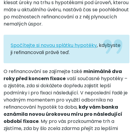
klesat úroky na trhu s hypotékami pod úroveň, kterou
máte u aktuálního úvěru, nastává čas se poohlédnout
po možnostech refinancování a z něj plynoucích
nemalých úspor.
Spočítejte si novou splátku hypotéky
, kdybyste
ji refinancovali právě teď.
O refinancování se zajímejte také
minimálně dva
roky před koncem fixace
vaší současné hypotéky –
a zjistěte, zda si dokážete dopředu zajistit lepší
podmínky i pro fixaci následující. V neposlední řadě je
vhodným momentem pro využití odborníka na
refinancování hypoték ta doba,
kdy vám banka
oznámila novou úrokovou míru pro následující
období fixace
. My pro vás prozkoumáme trh a
zjistíme, zda by šlo zcela zdarma přejít za lepšími