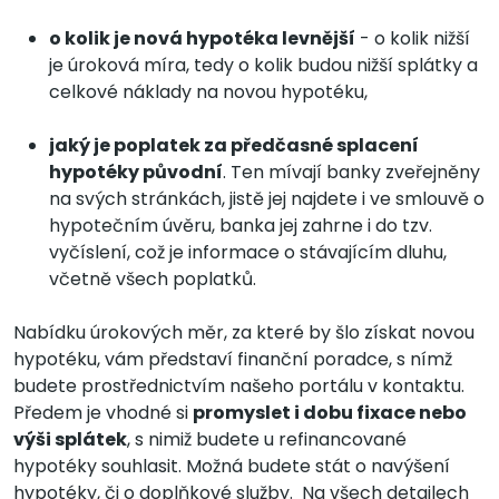
o kolik je nová hypotéka levnější
- o kolik nižší
je úroková míra, tedy o kolik budou nižší splátky a
celkové náklady na novou hypotéku,
jaký je poplatek za předčasné splacení
hypotéky původní
. Ten mívají banky zveřejněny
na svých stránkách, jistě jej najdete i ve smlouvě o
hypotečním úvěru, banka jej zahrne i do tzv.
vyčíslení, což je informace o stávajícím dluhu,
včetně všech poplatků.
Nabídku úrokových měr, za které by šlo získat novou
hypotéku, vám představí finanční poradce, s nímž
budete prostřednictvím našeho portálu v kontaktu.
Předem je vhodné si
promyslet i dobu fixace nebo
výši splátek
, s nimiž budete u refinancované
hypotéky souhlasit. Možná budete stát o navýšení
hypotéky, či o doplňkové služby. Na všech detailech