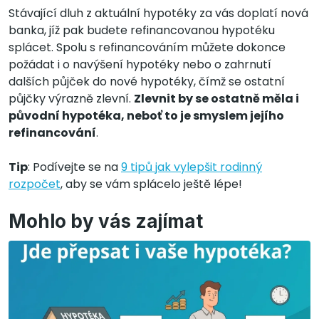
Stávající dluh z aktuální hypotéky za vás doplatí nová
banka, jíž pak budete refinancovanou hypotéku
splácet. Spolu s refinancováním můžete dokonce
požádat i o navýšení hypotéky nebo o zahrnutí
dalších půjček do nové hypotéky, čímž se ostatní
půjčky výrazně zlevní.
Zlevnit by se ostatně měla i
původní hypotéka, neboť to je smyslem jejího
refinancování
.
Tip
: Podívejte se na
9 tipů jak vylepšit rodinný
rozpočet
, aby se vám splácelo ještě lépe!
Mohlo by vás zajímat