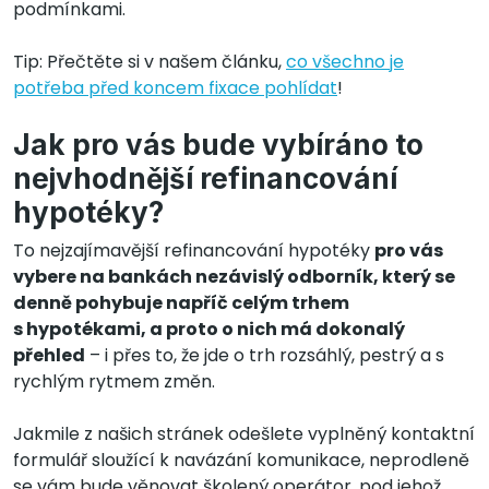
podmínkami.
Tip: Přečtěte si v našem článku,
co všechno je
potřeba před koncem fixace pohlídat
!
Jak pro vás bude vybíráno to
nejvhodnější refinancování
hypotéky?
To nejzajímavější refinancování hypotéky
pro vás
vybere na bankách nezávislý odborník, který se
denně pohybuje napříč celým trhem
s hypotékami, a proto o nich má dokonalý
přehled
– i přes to, že jde o trh rozsáhlý, pestrý a s
rychlým rytmem změn.
Jakmile z našich stránek odešlete vyplněný kontaktní
formulář sloužící k navázání komunikace, neprodleně
se vám bude věnovat školený operátor, pod jehož