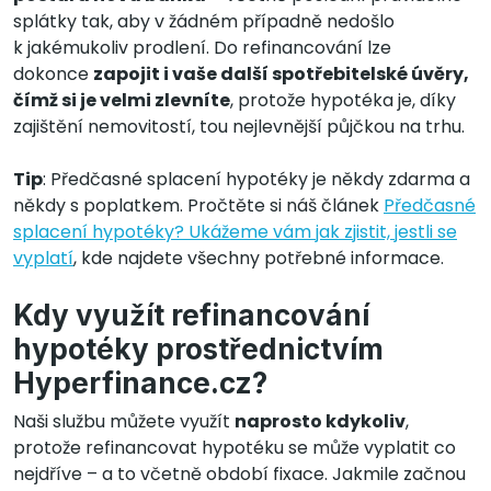
splátky tak, aby v žádném případně nedošlo
k jakémukoliv prodlení. Do refinancování lze
dokonce
zapojit i vaše další spotřebitelské úvěry,
čímž si je velmi zlevníte
, protože hypotéka je, díky
zajištění nemovitostí, tou nejlevnější půjčkou na trhu.
Tip
: Předčasné splacení hypotéky je někdy zdarma a
někdy s poplatkem. Pročtěte si náš článek
Předčasné
splacení hypotéky? Ukážeme vám jak zjistit, jestli se
vyplatí
, kde najdete všechny potřebné informace.
Kdy využít refinancování
hypotéky prostřednictvím
Hyperfinance.cz?
Naši službu můžete využít
naprosto kdykoliv
,
protože refinancovat hypotéku se může vyplatit co
nejdříve – a to včetně období fixace. Jakmile začnou