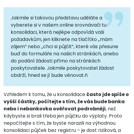
Jakmile si takovou představu uděláte a
vyberete si v našem online srovnávači tu
konsolidaci, která nejlépe odpovídá vaši
požadavkům, jen kliknete na tlačítko „mám
zájem“ nebo „chci si půjčit“, které vás přesune
buď do formuláře na našich stránkách, anebo
do podání žádosti přímo na stránkách
poskytovatele. Jakmile poskytovatel žádost
obdrží, hned se jí bude věnovat.ň
Vzhledem k tomu, že u konsolidace
často jde spíše o
vyšší částky, počítejte s tím, že vás bude banka
nebo i nebankovka ověřovat podrobněji
, než
kdybyste si brali třeba jen půjčku do výplaty. Proto
nepočítejte s tím, že byste narazili na výhodnou
konsolidaci půjček bez registru – je dost riziková, a