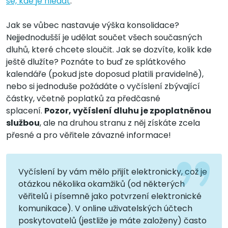
se, kde je hledat
.
Jak se vůbec nastavuje výška konsolidace?
Nejjednodušší je udělat součet všech současných
dluhů, které chcete sloučit. Jak se dozvíte, kolik kde
ještě dlužíte? Poznáte to buď ze splátkového
kalendáře (pokud jste doposud platili pravidelně),
nebo si jednoduše požádáte o vyčíslení zbývající
částky, včetně poplatků za předčasné
splacení.
Pozor, vyčíslení dluhu je zpoplatněnou
službou
, ale na druhou stranu z něj získáte zcela
přesné a pro věřitele závazné informace!
Vyčíslení by vám mělo přijít elektronicky, což je
otázkou několika okamžiků (od některých
věřitelů i písemně jako potvrzení elektronické
komunikace). V online uživatelských účtech
poskytovatelů (jestliže je máte založeny) často