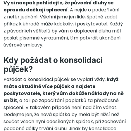
Vy si naopak pohlídejte, že původní dluhy se
opravdu dočkají splacení
. A nejde o podezřívání
z nefér jednání. Všichni jsme jen lidé, špatně zadat
příkaz k úhradě může kdokoliv, i poskytovatel. Každý
z původních věřitelů by vám o doplacení dluhu měl
poslat písemné vyrozumění, tím potvrdit ukončení
úvěrové smlouvy.
Kdy požádat o konsolidaci
půjček?
Požádat o konsolidaci půjček se vyplatí vždy,
když
máte aktuálně více půjček a najdete
poskytovatele, který vám dokáže náklady na ně
snížit
, a to i po započítání poplatků za předčasné
splacení. V takovém případě není nad čím váhat.
Dodejme jen, že nová splátka by měla být nižší než
součet všech nyní odesílaných splátek, při zachování
podobné délky trvání dluhu. Jinak by konsolidace