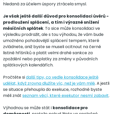
hledaná za účelem úspory ztrácela smysl.
Je však ještě další důvod pro konsolidaci úvěrů -
prodloužení splácení, a tím i výrazné snížení
měsíčních splátek
. To sice může konsolidaci ve
výsledku prodražit, ale s tou výhodou, že vám bude
umožněno pohodovější splácení tempem, které
zvládnete, aniž byste se museli ocitnout na černé
listině hříšníků a platit velmi drahé sankce za
zpoždění nebo poplatky za změny v původních
splátkových kalendářích.
Pročtěte si
další tipy, co vedle konsolidace ještě
udělat, když zrovna dlužíte víc, než je vám milé
. A jestli
se situace přehoupla do exekuce, rozhodně byste
měli znát
seznam věcí, které exekutor nesmí zabavit
.
Výhodnou se může stát i
konsolidace pro
domácnosti
, protože pokud žijete ve společné