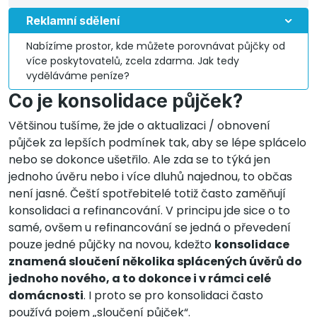
Reklamní sdělení
Nabízíme prostor, kde můžete porovnávat půjčky od
více poskytovatelů, zcela zdarma. Jak tedy
vyděláváme peníze?
Co je konsolidace půjček?
Většinou tušíme, že jde o aktualizaci / obnovení
půjček za lepších podmínek tak, aby se lépe splácelo
nebo se dokonce ušetřilo. Ale zda se to týká jen
jednoho úvěru nebo i více dluhů najednou, to občas
není jasné. Čeští spotřebitelé totiž často zaměňují
konsolidaci a refinancování. V principu jde sice o to
samé, ovšem u refinancování se jedná o převedení
pouze jedné půjčky na novou, kdežto
konsolidace
znamená sloučení několika splácených úvěrů do
jednoho nového, a to dokonce i v rámci celé
domácnosti
. I proto se pro konsolidaci často
používá pojem „sloučení půjček“.