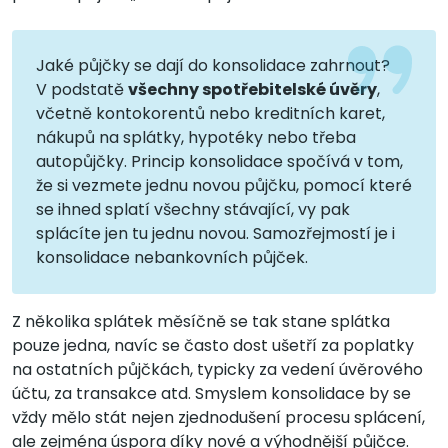
Jaké půjčky se dají do konsolidace zahrnout?
V podstatě
všechny spotřebitelské úvěry
,
včetně kontokorentů nebo kreditních karet,
nákupů na splátky, hypotéky nebo třeba
autopůjčky. Princip konsolidace spočívá v tom,
že si vezmete jednu novou půjčku, pomocí které
se ihned splatí všechny stávající, vy pak
splácíte jen tu jednu novou. Samozřejmostí je i
konsolidace nebankovních půjček.
Z několika splátek měsíčně se tak stane splátka
pouze jedna, navíc se často dost ušetří za poplatky
na ostatních půjčkách, typicky za vedení úvěrového
účtu, za transakce atd. Smyslem konsolidace by se
vždy mělo stát nejen zjednodušení procesu splácení,
ale zejména úspora díky nové a výhodnější půjčce.