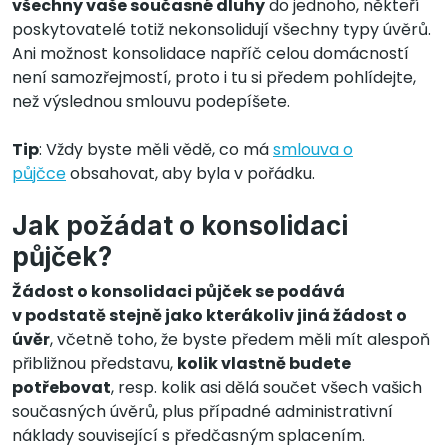
všechny vaše současné dluhy
do jednoho, někteří
poskytovatelé totiž nekonsolidují všechny typy úvěrů.
Ani možnost konsolidace napříč celou domácností
není samozřejmostí, proto i tu si předem pohlídejte,
než výslednou smlouvu podepíšete.
Tip
: Vždy byste měli vědě, co má
smlouva o
půjčce
obsahovat, aby byla v pořádku.
Jak požádat o konsolidaci
půjček?
Žádost o konsolidaci půjček se podává
v podstatě stejně jako kterákoliv jiná žádost o
úvěr
, včetně toho, že byste předem měli mít alespoň
přibližnou představu,
kolik vlastně budete
potřebovat
, resp. kolik asi dělá součet všech vašich
současných úvěrů, plus případné administrativní
náklady související s předčasným splacením.