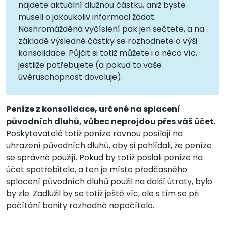
najdete aktuální dlužnou částku, aniž byste
museli o jakoukoliv informaci žádat.
Nashromážděná vyčíslení pak jen sečtete, a na
základě výsledné částky se rozhodnete o výši
konsolidace. Půjčit si totiž můžete i o něco víc,
jestliže potřebujete (a pokud to vaše
úvěruschopnost dovoluje).
Peníze z konsolidace, určené na splacení
původních dluhů, vůbec neprojdou přes váš účet
.
Poskytovatelé totiž peníze rovnou posílají na
uhrazení původních dluhů, aby si pohlídali, že peníze
se správně použijí. Pokud by totiž poslali peníze na
účet spotřebitele, a ten je místo předčasného
splacení původních dluhů použil na další útraty, bylo
by zle. Zadlužil by se totiž ještě víc, ale s tím se při
počítání bonity rozhodně nepočítalo.