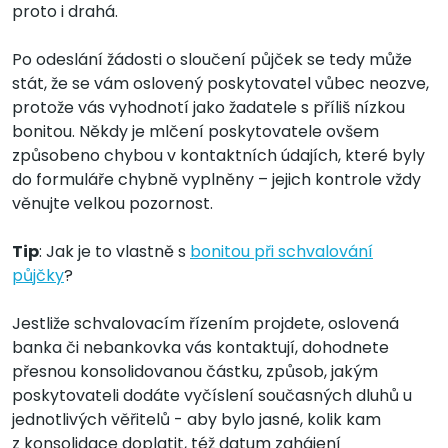
proto i drahá.
Po odeslání žádosti o sloučení půjček se tedy může
stát, že se vám oslovený poskytovatel vůbec neozve,
protože vás vyhodnotí jako žadatele s příliš nízkou
bonitou. Někdy je mlčení poskytovatele ovšem
způsobeno chybou v kontaktních údajích, které byly
do formuláře chybně vyplněny – jejich kontrole vždy
věnujte velkou pozornost.
Tip
: Jak je to vlastně s
bonitou při schvalování
půjčky
?
Jestliže schvalovacím řízením projdete, oslovená
banka či nebankovka vás kontaktují, dohodnete
přesnou konsolidovanou částku, způsob, jakým
poskytovateli dodáte vyčíslení současných dluhů u
jednotlivých věřitelů - aby bylo jasné, kolik kam
z konsolidace doplatit, též datum zahájení