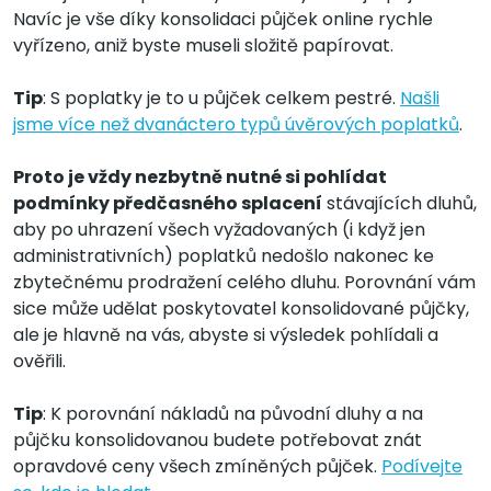
Navíc je vše díky konsolidaci půjček online rychle
vyřízeno, aniž byste museli složitě papírovat.
Tip
: S poplatky je to u půjček celkem pestré.
Našli
jsme více než dvanáctero typů úvěrových poplatků
.
Proto je vždy nezbytně nutné si pohlídat
podmínky předčasného splacení
stávajících dluhů,
aby po uhrazení všech vyžadovaných (i když jen
administrativních) poplatků nedošlo nakonec ke
zbytečnému prodražení celého dluhu. Porovnání vám
sice může udělat poskytovatel konsolidované půjčky,
ale je hlavně na vás, abyste si výsledek pohlídali a
ověřili.
Tip
: K porovnání nákladů na původní dluhy a na
půjčku konsolidovanou budete potřebovat znát
opravdové ceny všech zmíněných půjček.
Podívejte