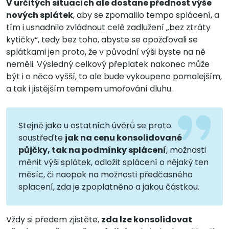
V určitých situacích ale dostane přednost výše
nových splátek
, aby se zpomalilo tempo splácení, a
tím i usnadnilo zvládnout celé zadlužení „bez ztráty
kytičky“, tedy bez toho, abyste se opožďovali se
splátkami jen proto, že v původní výši byste na ně
neměli. Výsledný celkový přeplatek nakonec může
být i o něco vyšší, to ale bude vykoupeno pomalejším,
a tak i jistějším tempem umořování dluhu.
Stejně jako u ostatních úvěrů se proto
soustřeďte
jak na cenu konsolidované
půjčky, tak na podmínky splácení
, možnosti
měnit výši splátek, odložit splácení o nějaký ten
měsíc, či naopak na možnosti předčasného
splacení, zda je zpoplatněno a jakou částkou.
Vždy si předem zjistěte,
zda lze konsolidovat