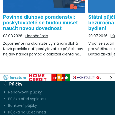
Povinné dluhové poradenství:
Státní půjč
poskytovatelé se budou muset
bezúročná 
naučit novou dovednost
bydlení
03.08.2026
Finanční mix
20.07.2026
Pů
Zapomeňte na okamžité vymáhání dluhů.
Vrací se státn
Nová pravidla nutí poskytovatele půjček, aby
pro většinu ale
nejdřív nabídli pomoc a odkázali klienta na
Dotaci získají 
nezávislé dluhové poradenství
lze čerpat a n
Půjčky
Nebankovní půjčky
Půjčka před výplatou
Bankovní půjčky
Půjčka na účet ihned