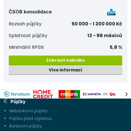
ČSOB konsolidace
Rozsah půjčky
50 000 - 1 200 000 Kč
Splatnost půjčky
12 - 96 měsíců
Minimální RPSN
5,8 %
Zobrazit nabídku
Více informací
Půjčky
Nebankovní půjčky
Půjčka před výplatou
Bankovní půjčky