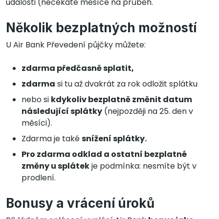
události (nečekáte měsíce na průběh.
Několik bezplatných možností
U Air Bank Převedení půjčky můžete:
zdarma předčasně splatit,
zdarma
si tu až dvakrát za rok odložit splátku
nebo si
kdykoliv bezplatně změnit datum
následující splátky
(nejpozději na 25. den v
měsíci).
Zdarma je také
snížení splátky.
Pro zdarma odklad a ostatní bezplatné
změny u splátek
je podmínka: nesmíte být v
prodlení.
Bonusy a vrácení úroků