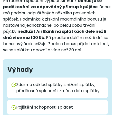
Při řádném splácení vyplácí Air Bank
bonus jako
poděkování za odpovědný přístup k půjčce
. Bonus
má podobu odpuštěných několika posledních
splátek. Podmínka k získání maximálního bonusu je
nastavena jednoznačně: po celou dobu trvání
půjčky
nedlužit Air Bank na splátkách déle než 5
dnů více než 100 Kč
. Při prodlení delším než 5 dní se
bonusový úrok snižuje. Zcela o bonus přijde ten klient,
se se splátkou opozdí o více než 30 dní.
Výhody
Zdarma odklad splátky, snížení splátky,
předčasné splacení i změna data splátky
Pojištění schopnosti splácet