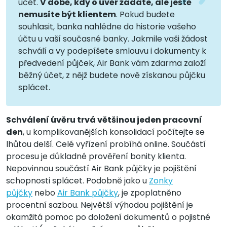
účet.
V době, kdy o úvěr žádáte, ale ještě
nemusíte být klientem
. Pokud budete
souhlasit, banka nahlédne do historie vašeho
účtu u vaší současné banky. Jakmile vaši žádost
schválí a vy podepíšete smlouvu i dokumenty k
předvedení půjček, Air Bank vám zdarma založí
běžný účet, z nějž budete nově získanou půjčku
splácet.
Schválení úvěru trvá většinou jeden pracovní
den
, u komplikovanějších konsolidací počítejte se
lhůtou delší. Celé vyřízení probíhá online. Součástí
procesu je důkladné prověření bonity klienta.
Nepovinnou součástí Air Bank půjčky je pojištění
schopnosti splácet. Podobně jako u
Zonky
půjčky
nebo
Air Bank půjčky
, je zpoplatněno
procentní sazbou. Největší výhodou pojištění je
okamžitá pomoc po doložení dokumentů o pojistné