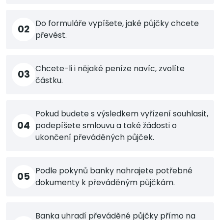
Do formuláře vypíšete, jaké půjčky chcete
02
převést.
Chcete-li i nějaké peníze navíc, zvolíte
03
částku.
Pokud budete s výsledkem vyřízení souhlasit,
04
podepíšete smlouvu a také žádosti o
ukončení převáděných půjček.
Podle pokynů banky nahrajete potřebné
05
dokumenty k převáděným půjčkám.
Banka uhradí převáděné půjčky přímo na