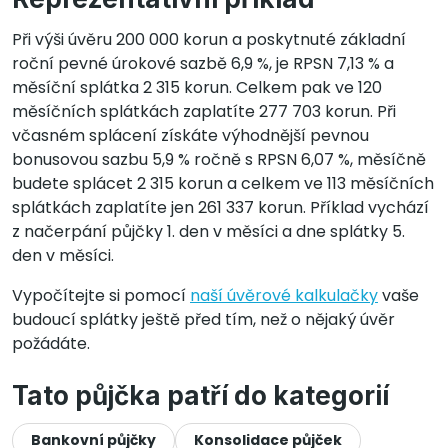
Při výši úvěru 200 000 korun a poskytnuté základní
roční pevné úrokové sazbě 6,9 %, je RPSN 7,13 % a
měsíční splátka 2 315 korun. Celkem pak ve 120
měsíčních splátkách zaplatíte 277 703 korun. Při
včasném splácení získáte výhodnější pevnou
bonusovou sazbu 5,9 % ročně s RPSN 6,07 %, měsíčně
budete splácet 2 315 korun a celkem ve 113 měsíčních
splátkách zaplatíte jen 261 337 korun. Příklad vychází
z načerpání půjčky 1. den v měsíci a dne splátky 5.
den v měsíci.
Vypočítejte si pomocí
naší úvěrové kalkulačky
vaše
budoucí splátky ještě před tím, než o nějaký úvěr
požádáte.
Tato půjčka patří do kategorií
Bankovní půjčky
Konsolidace půjček