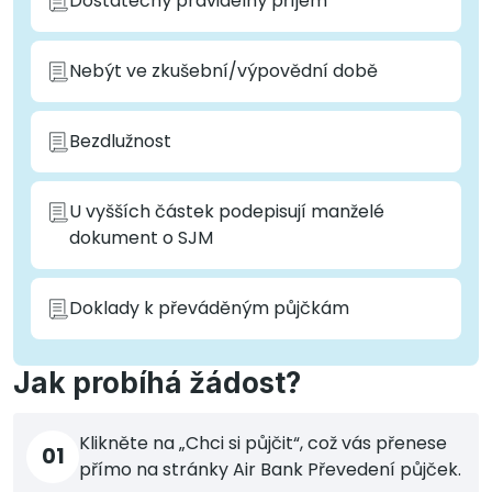
Dostatečný pravidelný příjem
Nebýt ve zkušební/výpovědní době
Bezdlužnost
U vyšších částek podepisují manželé
dokument o SJM
Doklady k převáděným půjčkám
Jak probíhá žádost?
Klikněte na „Chci si půjčit“, což vás přenese
01
přímo na stránky Air Bank Převedení půjček.