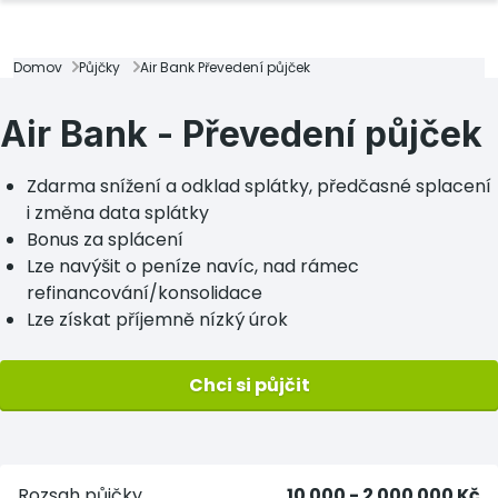
Domov
Půjčky
Air Bank Převedení půjček
Air Bank - Převedení půjček
Zdarma snížení a odklad splátky, předčasné splacení
i změna data splátky
Bonus za splácení
Lze navýšit o peníze navíc, nad rámec
refinancování/konsolidace
Lze získat příjemně nízký úrok
Chci si půjčit
Rozsah půjčky
10 000 - 2 000 000 Kč