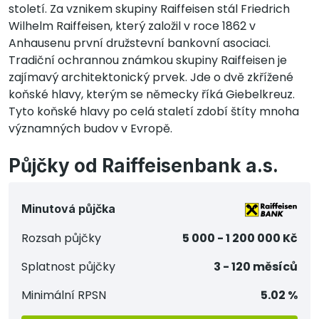
století. Za vznikem skupiny Raiffeisen stál Friedrich
Wilhelm Raiffeisen, který založil v roce 1862 v
Anhausenu první družstevní bankovní asociaci.
Tradiční ochrannou známkou skupiny Raiffeisen je
zajímavý architektonický prvek. Jde o dvě zkřížené
koňské hlavy, kterým se německy říká Giebelkreuz.
Tyto koňské hlavy po celá staletí zdobí štíty mnoha
významných budov v Evropě.
Půjčky od Raiffeisenbank a.s.
Minutová půjčka
Rozsah půjčky
5 000 - 1 200 000 Kč
Splatnost půjčky
3 - 120 měsíců
Minimální RPSN
5.02 %