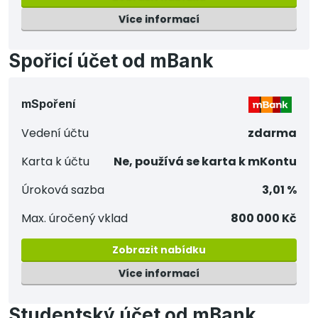
Více informací
Spořicí účet od mBank
mSpoření
Vedení účtu
zdarma
Karta k účtu
Ne, používá se karta k mKontu
Úroková sazba
3,01 %
Max. úročený vklad
800 000 Kč
Zobrazit nabídku
Více informací
Studentský účet od mBank