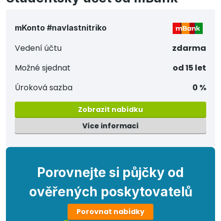
mKonto #navlastnitriko
Vedení účtu
zdarma
Možné sjednat
od 15 let
Úroková sazba
0 %
Zobrazit nabídku
Více informací
Porovnejte si půjčky od
ověřených poskytovatelů
Porovnat nabídky