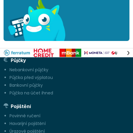
Půjčky
Nebankovní půjčky
Půjčka před výplatou
Bankovní půjčky
Půjčka na účet ihned
Pojištění
Povinné ručení
Havarijní pojištění
Úrazové pojištění