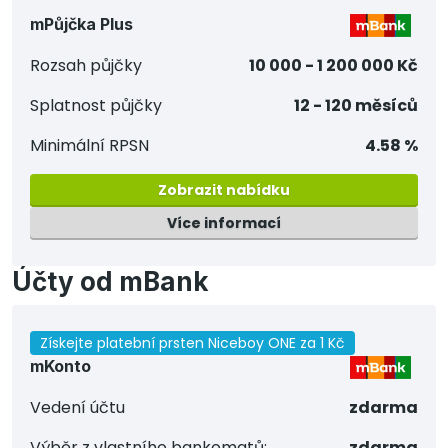
mPůjčka Plus
Rozsah půjčky
10 000 - 1 200 000 Kč
Splatnost půjčky
12 - 120 měsíců
Minimální RPSN
4.58 %
Zobrazit nabídku
Více informací
Účty od mBank
Získejte platební prsten Niceboy ONE za 1 Kč
mKonto
Vedení účtu
zdarma
Výběr z vlastního bankomatů:
zdarma