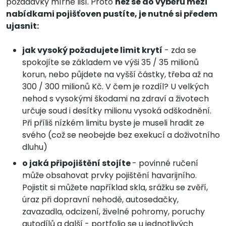
požadavky mírně liší. Proto
než se do výběru mezi
nabídkami pojišťoven pustíte, je nutné si předem
ujasnit:
jak vysoký požadujete limit krytí
- zda se
spokojíte se základem ve výši 35 / 35 milionů
korun, nebo půjdete na vyšší částky, třeba až na
300 / 300 milionů Kč. V čem je rozdíl? U velkých
nehod s vysokými škodami na zdraví a životech
určuje soud i desítky milionu vysoká odškodnění.
Při příliš nízkém limitu byste je museli hradit ze
svého (což se neobejde bez exekucí a doživotního
dluhu)
o jaká připojištění stojíte
- povinné ručení
může obsahovat prvky pojištění havarijního.
Pojistit si můžete například skla, srážku se zvěří,
úraz při dopravní nehodě, autosedačky,
zavazadla, odcizení, živelné pohromy, poruchy
autodílů a další - portfolio se u jednotlivých