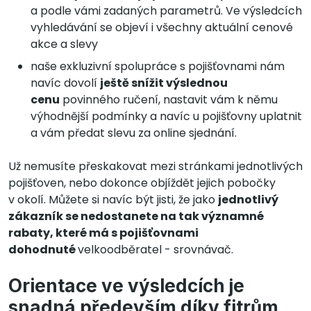
a podle vámi zadaných parametrů. Ve výsledcích
vyhledávání se objeví i všechny aktuální cenové
akce a slevy
naše exkluzivní spolupráce s pojišťovnami nám
navíc dovolí
ještě snížit výslednou
cenu
povinného ručení, nastavit vám k němu
výhodnější podmínky a navíc u pojišťovny uplatnit
a vám předat slevu za online sjednání.
Už nemusíte přeskakovat mezi stránkami jednotlivých
pojišťoven, nebo dokonce objíždět jejich pobočky
v okolí. Můžete si navíc být jisti, že jako
jednotlivý
zákazník se nedostanete na tak významné
rabaty, které má s pojišťovnami
dohodnuté
velkoodběratel - srovnávač.
Orientace ve výsledcích je
snadná především díky fitrům