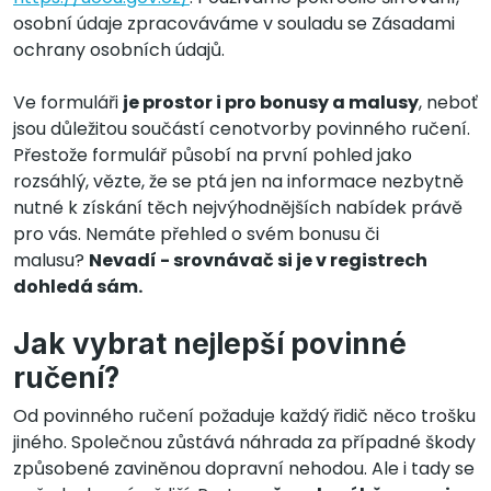
osobní údaje zpracováváme v souladu se Zásadami
ochrany osobních údajů.
Ve formuláři
je prostor i pro bonusy a malusy
, neboť
jsou důležitou součástí cenotvorby povinného ručení.
Přestože formulář působí na první pohled jako
rozsáhlý, vězte, že se ptá jen na informace nezbytně
nutné k získání těch nejvýhodnějších nabídek právě
pro vás. Nemáte přehled o svém bonusu či
malusu?
Nevadí - srovnávač si je v registrech
dohledá sám.
Jak vybrat nejlepší povinné
ručení?
Od povinného ručení požaduje každý řidič něco trošku
jiného. Společnou zůstává náhrada za případné škody
způsobené zaviněnou dopravní nehodou. Ale i tady se