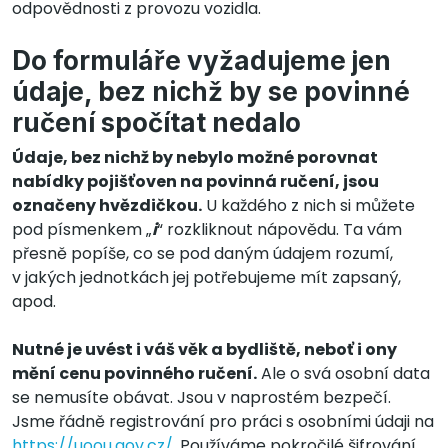
odpovědnosti z provozu vozidla.
Do formuláře vyžadujeme jen
údaje, bez nichž by se povinné
ručení spočítat nedalo
Údaje, bez nichž by nebylo možné porovnat
nabídky pojišťoven na povinná ručení, jsou
označeny hvězdičkou.
U každého z nich si můžete
pod písmenkem „
i
“ rozkliknout nápovědu. Ta vám
přesně popíše, co se pod daným údajem rozumí,
v jakých jednotkách jej potřebujeme mít zapsaný,
apod.
Nutné je uvést i váš věk a bydliště, neboť i ony
mění cenu povinného ručení.
Ale o svá osobní data
se nemusíte obávat. Jsou v naprostém bezpečí.
Jsme řádně registrování pro práci s osobními údaji na
https://uoou.gov.cz/
. Používáme pokročilé šifrování,