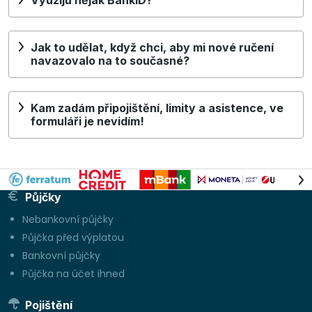
Využiju nějak BankID?
Jak to udělat, když chci, aby mi nové ručení
navazovalo na to současné?
Kam zadám připojištění, limity a asistence, ve
formuláři je nevidím!
Půjčky
Nebankovní půjčky
Půjčka před výplatou
Bankovní půjčky
Půjčka na účet ihned
Pojištění