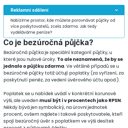
Reklamní sdělení
Nabízíme prostor, kde můžete porovnávat půjčky od
více poskytovatelů, zcela zdarma. Jak tedy
vyděláváme peníze?
Co je bezúročná půjčka?
Bezúročná půjčka je speciální kategorií půjčky, u
které jsou nulové úroky.
To ale neznamená, že by se
jednalo o půjčku zdarma
. Ve většině případů se u
bezúročné půjčky totiž účtují poplatky (za vyřízení, za
poskytnutí peněz, za vedení úvěrového účtu apod.).
Poplatek se u nabídek uvádí v konkrétní korunové
výši, ale uveden
musí být i v procentech jako RPSN
.
Někdy bývá jen symbolický, na úrovni jednotek
procent, ovšem najdete i takové poskytovatele, kteří
spojí bezúročný úvěr s poplatkem ve výši desítek
procent z půjčované částky.