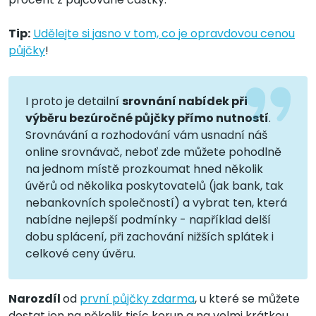
Tip:
Udělejte si jasno v tom, co je opravdovou cenou
půjčky
!
I proto je detailní
srovnání nabídek při
výběru bezúročné půjčky přímo nutností
.
Srovnávání a rozhodování vám usnadní náš
online srovnávač, neboť zde můžete pohodlně
na jednom místě prozkoumat hned několik
úvěrů od několika poskytovatelů (jak bank, tak
nebankovních společností) a vybrat ten, která
nabídne nejlepší podmínky - například delší
dobu splácení, při zachování nižších splátek i
celkové ceny úvěru.
Narozdíl
od
první půjčky zdarma
, u které se můžete
dostat jen na několik tisíc korun a na velmi krátkou