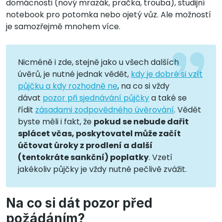
domácnosti (nový mrazák, pračka, trouba), studijní
notebook pro potomka nebo ojetý vůz. Ale možností
je samozřejmě mnohem více.
Nicméně i zde, stejně jako u všech dalších
úvěrů, je nutné jednak vědět,
kdy je dobré si vzít
půjčku a kdy rozhodně ne
, na co si vždy
dávat
pozor při sjednávání půjčky
a také se
řídit
zásadami zodpovědného úvěrování
. Vědět
byste měli i fakt, že
pokud se nebude dařit
splácet včas, poskytovatel může začít
účtovat úroky z prodlení a další
(tentokráte sankční) poplatky
. Vzetí
jakékoliv půjčky je vždy nutné pečlivě zvážit.
Na co si dát pozor před
požádáním?