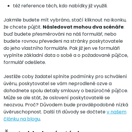
též reference těch, kdo nabídky již využili.
Jakmile budete mít vybráno, stačí kliknout na ikonku,
že chcete půjčit.
Následovat mohou dva scénáře
:
buď budete přesměrováni na náš formulář, nebo
budete rovnou převedeni na stránky poskytovatele
do jeho vlastního formuláře. Pak již jen ve formuláři
vyplníte základní data o sobě a o požadované půjčce,
formulář odešlete.
Jestliže coby žadatel splníte podmínky pro schválení
úvěru, poskytovatel se vám neprodleně ozve a
dohodnete spolu detaily smlouvy o bezúročné půjčce.
Může se ale stát, že oslovení poskytovatelé se
neozvou. Proč? Důvodem bude pravděpodobně nízká
úvěruschopnost. Další tři důvody se dočtete
v našem
článku na blogu
.