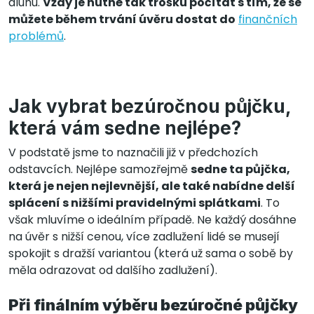
dluhu.
Vždy je nutné tak trošku počítat s tím, že se
můžete během trvání úvěru dostat do
finančních
problémů
.
Jak vybrat bezúročnou půjčku,
která vám sedne nejlépe?
V podstatě jsme to naznačili již v předchozích
odstavcích. Nejlépe samozřejmě
sedne ta půjčka,
která je nejen nejlevnější, ale také nabídne delší
splácení s nižšími pravidelnými splátkami
. To
však mluvíme o ideálním případě. Ne každý dosáhne
na úvěr s nižší cenou, více zadlužení lidé se musejí
spokojit s dražší variantou (která už sama o sobě by
měla odrazovat od dalšího zadlužení).
Při finálním výběru bezúročné půjčky