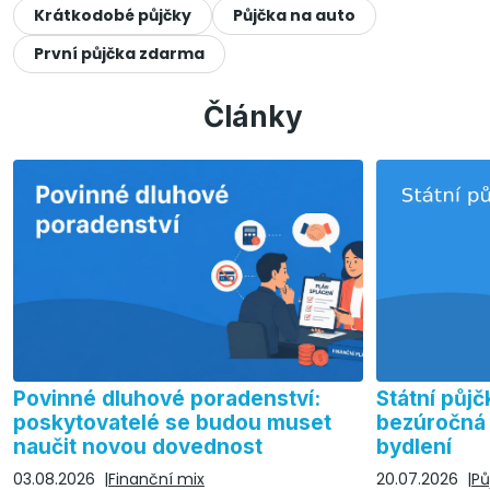
Krátkodobé půjčky
Půjčka na auto
První půjčka zdarma
Články
Povinné dluhové poradenství:
Státní půjč
poskytovatelé se budou muset
bezúročná 
naučit novou dovednost
bydlení
03.08.2026
Finanční mix
20.07.2026
Pů