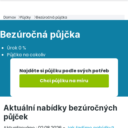
Domov
Půjčky
Bezúročná půjčka
Bezúročná půjčka
Úrok 0 %
Půjčka na cokoliv
Najděte si půjčku podle svých potřeb
Chci půjčku na míru
Aktuální nabídky bezúročných
půjček
Aktualizováno : 02.08.2026 -
Jak řadíme nabídky?