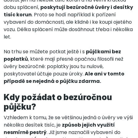
dobu splácení,
poskytují bezúročné úvěry i desítky
tisíc korun
. Proto se hodí například k pořízení
vybavení do domácnosti, ale klidně i ke koupi ojetého
vozu. Délka splácení může dosáhnout třeba i několika
let.
Na trhu se můžete potkat ještě i s
půjčkami bez
poplatků
, které mají přesně opačnou filosofii než
úvěry bezúročné: poplatky jsou tu nulové,
poskytovatel účtuje pouze úroky.
Ale ani v tomto
případě se nejedná o půjčku zdarma.
Kdy požádat o bezúročnou
půjčku?
Vzhledem k tomu, že se většinou jedná o úvěry ve výši
několika desítek tisíc, je
způsob jejich využití
nesmírně pestrý
. Již jsme naznačili vybavení do