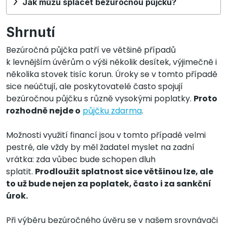
Jak můžu splácet bezúročnou půjčku?
Shrnutí
Bezúročná půjčka patří ve většině případů
k levnějším úvěrům o výši několik desítek, výjimečně i
několika stovek tisíc korun. Úroky se v tomto případě
sice neúčtují, ale poskytovatelé často spojují
bezúročnou půjčku s různě vysokými poplatky.
Proto
rozhodně nejde o
půjčku zdarma
.
Možnosti využití financí jsou v tomto případě velmi
pestré, ale vždy by měl žadatel myslet na zadní
vrátka: zda vůbec bude schopen dluh
splatit.
Prodloužit splatnost sice většinou lze, ale
to už bude nejen za poplatek, často i za sankční
úrok.
Při výběru bezúročného úvěru se v našem srovnávači