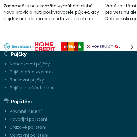
Zapomeňte na okamžité vymáhání dluhů.
Vrací se státn
Nová pravidla nutí poskytovatele půjček, aby
pro většinu ale
nejdřív nabídli pomoc a odkázali klienta na
Dotaci získají 
nezávislé dluhové poradenství
lze čerpat a n
Půjčky
Nebankovní půjčky
Půjčka před výplatou
Bankovní půjčky
Půjčka na účet ihned
Pojištění
Povinné ručení
Havarijní pojištění
Úrazové pojištění
Cestovní pojištění