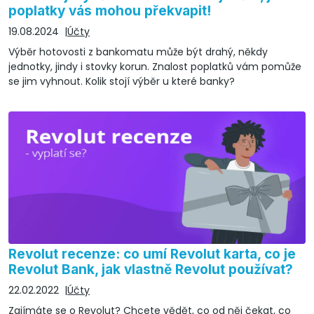
poplatky vás mohou překvapit!
19.08.2024
Účty
Výběr hotovosti z bankomatu může být drahý, někdy
jednotky, jindy i stovky korun. Znalost poplatků vám pomůže
se jim vyhnout. Kolik stojí výběr u které banky?
Revolut recenze: co umí Revolut karta, co je
Revolut Bank, jak vlastně Revolut používat?
22.02.2022
Účty
Zajímáte se o Revolut? Chcete vědět, co od něj čekat, co