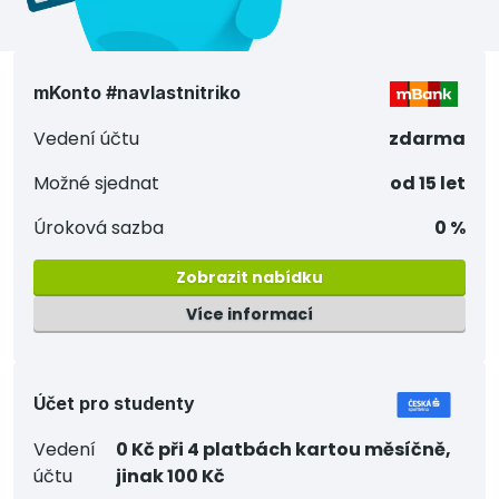
mKonto #navlastnitriko
Vedení účtu
zdarma
Možné sjednat
od 15 let
Úroková sazba
0 %
Zobrazit nabídku
Více informací
Účet pro studenty
Vedení
0 Kč při 4 platbách kartou měsíčně,
účtu
jinak 100 Kč