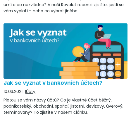
umí a co nezvládne? V naší Revolut recenzi zjistíte, jestli se
vám vyplatí – nebo co vybrat jiného.
Jak se vyznat v bankovních účtech?
10.03.2021
Účty
Pletou se vám názvy účtů? Co je vlastně účet běžný,
podnikatelský, obchodní, spořicí, jistotní, devizový, úvěrový,
termínovaný? To zjistíte v našem článku.