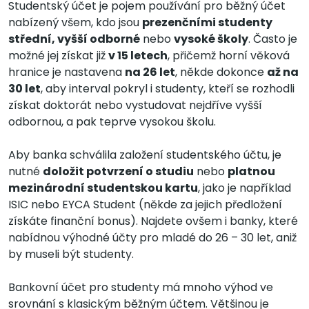
Studentský účet je pojem používání pro běžný účet
nabízený všem, kdo jsou
prezenčními studenty
střední, vyšší odborné
nebo
vysoké školy
. Často je
možné jej získat již
v 15 letech
, přičemž horní věková
hranice je nastavena
na 26 let
, někde dokonce
až na
30 let
, aby interval pokryl i studenty, kteří se rozhodli
získat doktorát nebo vystudovat nejdříve vyšší
odbornou, a pak teprve vysokou školu.
Aby banka schválila založení studentského účtu, je
nutné
doložit potvrzení o studiu
nebo
platnou
mezinárodní studentskou kartu
, jako je například
ISIC nebo EYCA Student (někde za jejich předložení
získáte finanční bonus). Najdete ovšem i banky, které
nabídnou výhodné účty pro mladé do 26 – 30 let, aniž
by museli být studenty.
Bankovní účet pro studenty má mnoho výhod ve
srovnání s klasickým běžným účtem. Většinou je