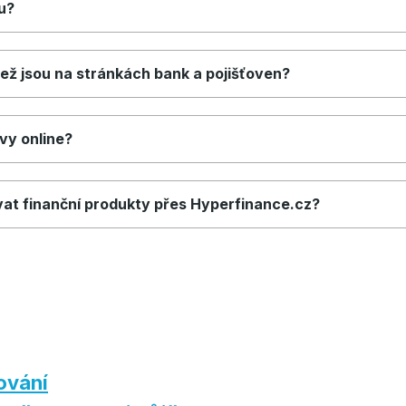
u?
, než jsou na stránkách bank a pojišťoven?
vy online?
vat finanční produkty přes Hyperfinance.cz?
ování