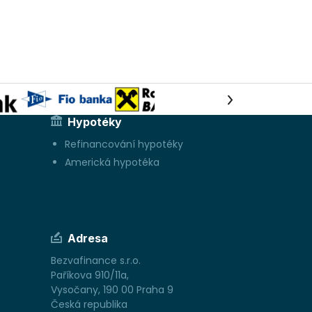
Hypotéky
Refinancování hypotéky
Americká hypotéka
Adresa
Bezvafinance s.r.o.
Paříkova 910/11a,
Vysočany, 190 00 Praha 9
Česká republika