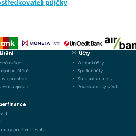
středkovateli půjčky
ištění
Účty
inné ručení
Osobní účty
rijní pojištění
Spořicí účty
ové pojištění
Studentské účty
ovní pojištění
Podnikatelský účet
perfinance
takt
ás
mínky používaní webu