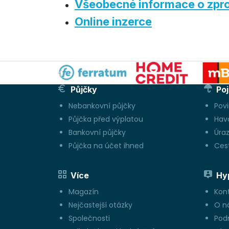
Všeobecné informace o zpro
Online inzerce
Půjčky
Poj
Nebankovní půjčky
Pov
Půjčka před výplatou
Hava
Bankovní půjčky
Úraz
Půjčka na účet ihned
Cest
Více
Hy
Magazín
Kon
Nejčastejší otázky
O n
Společnosti
Pod