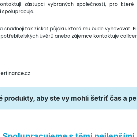
kontaktují zástupci vybraných společností, pro které 
 spolupracuje.
 snadněji tak získat půjčku, která mu bude vyhovovat. Fin
spotřebitelských úvěrů anebo zájemce kontaktuje callce
erfinance.cz
produkty, aby ste vy mohli šetriť čas a p
Spolupracujeme s těmi nejlepšími