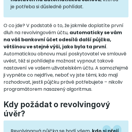
je potřeba si důsledně pohlídat.
O co jde? V podstatě o to, že jakmile doplatíte první
dluh na revolvingovém účtu,
automaticky se vám
na váš bankovní účet odesílá další půjčka,
většinou ve stejné výši, jako byla ta první
.
Automatickou obnovu musí poskytovatel ve smlouvě
uvést, též si pohlídejte možnost vypnout takové
nastavení ve vašem uživatelském účtu. A samozřejmě
ji vypněte co nejdříve, neboť vy jste těmi, kdo mají
rozhodovat, jestli půjčku právě potřebujete – nikoliv
programátorem nasazený algoritmus.
Kdy požádat o revolvingový
úvěr?
Revolvingová půjčka se hodí všem,
kdo si přejí