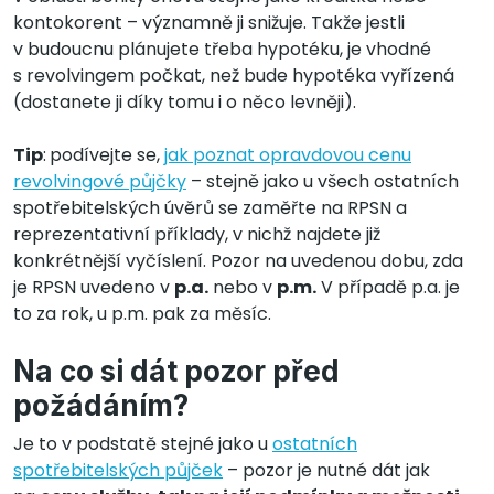
kontokorent – významně ji snižuje. Takže jestli
v budoucnu plánujete třeba hypotéku, je vhodné
s revolvingem počkat, než bude hypotéka vyřízená
(dostanete ji díky tomu i o něco levněji).
Tip
:
podívejte se,
jak poznat opravdovou cenu
revolvingové půjčky
– stejně jako u všech ostatních
spotřebitelských úvěrů se zaměřte na RPSN a
reprezentativní příklady, v nichž najdete již
konkrétnější vyčíslení. Pozor na uvedenou dobu, zda
je RPSN uvedeno v
p.a.
nebo v
p.m.
V případě p.a. je
to za rok, u p.m. pak za měsíc.
Na co si dát pozor před
požádáním?
Je to v podstatě stejné jako u
ostatních
spotřebitelských půjček
– pozor je nutné dát jak