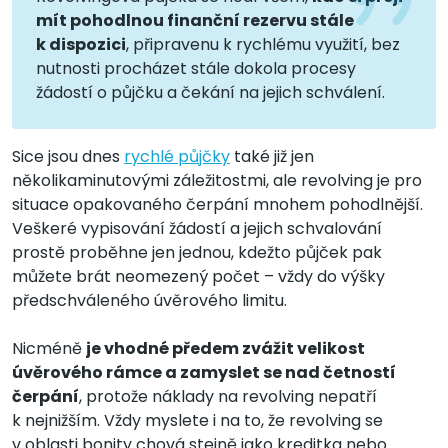
mít pohodlnou finanční rezervu stále
k dispozici
, připravenu k rychlému využití, bez
nutnosti procházet stále dokola procesy
žádostí o půjčku a čekání na jejich schválení.
Sice jsou dnes
rychlé půjčky
také již jen
několikaminutovými záležitostmi, ale revolving je pro
situace opakovaného čerpání mnohem pohodlnější.
Veškeré vypisování žádostí a jejich schvalování
prostě proběhne jen jednou, kdežto půjček pak
můžete brát neomezený počet – vždy do výšky
předschváleného úvěrového limitu.
Nicméně
je vhodné předem zvážit velikost
úvěrového rámce a zamyslet se nad četností
čerpání
, protože náklady na revolving nepatří
k nejnižším. Vždy myslete i na to, že revolving se
v oblasti bonity chová stejně jako kreditka nebo