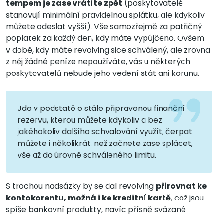
tempem je zase vrátíte zpět
(poskytovatelé
stanovují minimální pravidelnou splátku, ale kdykoliv
můžete odeslat vyšší). Vše samozřejmě za patřičný
poplatek za každý den, kdy máte vypůjčeno. Ovšem
v době, kdy máte revolving sice schválený, ale zrovna
z něj žádné peníze nepoužíváte, vás u některých
poskytovatelů nebude jeho vedení stát ani korunu.
Jde v podstatě o stále připravenou finanční
rezervu, kterou můžete kdykoliv a bez
jakéhokoliv dalšího schvalování využít, čerpat
můžete i několikrát, než začnete zase splácet,
vše až do úrovně schváleného limitu.
S trochou nadsázky by se dal revolving
přirovnat ke
kontokorentu, možná i ke kreditní kartě
, což jsou
spíše bankovní produkty, navíc přísně svázané