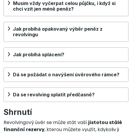
Musím vždy vyčerpat celou půjčku, i když si
chci vzít jen méně peněz?
Jak probíhá opakovaný výběr peněz z
revolvingu
Jak probíhá splácení?
Dá se požádat o navýšení úvěrového rámce?
Dá se revolving splatit předčasně?
Shrnutí
Revolvingový úvěr se může stát vaší
jistotou stálé
finanční rezervy
, kterou můžete využít, kdykoliv ji