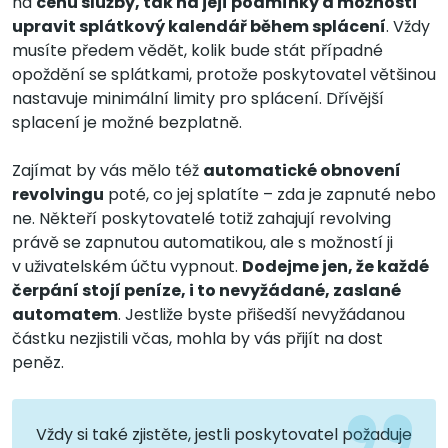
na
cenu služby, tak na její podmínky a možnosti
upravit splátkový kalendář během splácení
. Vždy
musíte předem vědět, kolik bude stát případné
opoždění se splátkami, protože poskytovatel většinou
nastavuje minimální limity pro splácení. Dřívější
splacení je možné bezplatně.
Zajímat by vás mělo též
automatické obnovení
revolvingu
poté, co jej splatíte – zda je zapnuté nebo
ne. Někteří poskytovatelé totiž zahajují revolving
právě se zapnutou automatikou, ale s možností ji
v uživatelském účtu vypnout.
Dodejme jen, že každé
čerpání stojí peníze, i to nevyžádané, zaslané
automatem
. Jestliže byste přišedší nevyžádanou
částku nezjistili včas, mohla by vás přijít na dost
peněz.
Vždy si také zjistěte, jestli poskytovatel požaduje