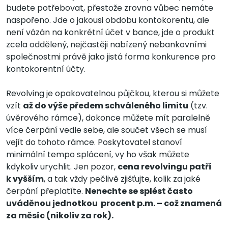
budete potřebovat, přestože zrovna vůbec nemáte
naspořeno. Jde o jakousi obdobu kontokorentu, ale
není vázán na konkrétní účet v bance, jde o produkt
zcela oddělený, nejčastěji nabízený nebankovními
společnostmi právě jako jistá forma konkurence pro
kontokorentní účty.
Revolving je opakovatelnou půjčkou, kterou si můžete
vzít
až do výše předem schváleného limitu
(tzv.
úvěrového rámce), dokonce můžete mít paralelně
více čerpání vedle sebe, ale součet všech se musí
vejít do tohoto rámce. Poskytovatel stanoví
minimální tempo splácení, vy ho však můžete
kdykoliv urychlit. Jen pozor,
cena revolvingu patří
k vyšším
, a tak vždy pečlivě zjišťujte, kolik za jaké
čerpání přeplatíte.
Nenechte se splést často
uváděnou jednotkou procent p.m. – což znamená
za měsíc (nikoliv za rok).