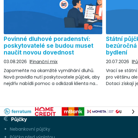
Povinné dluhové poradenství:
Státní půjč
poskytovatelé se budou muset
bezúročná 
naučit novou dovednost
bydlení
03.08.2026
Finanční mix
20.07.2026
Pů
Zapomeňte na okamžité vymáhání dluhů.
Vrací se státn
Nová pravidla nutí poskytovatele půjček, aby
pro většinu ale
nejdřív nabídli pomoc a odkázali klienta na
Dotaci získají 
nezávislé dluhové poradenství
lze čerpat a n
Půjčky
Nebankovní půjčky
Půjčka před výplatou