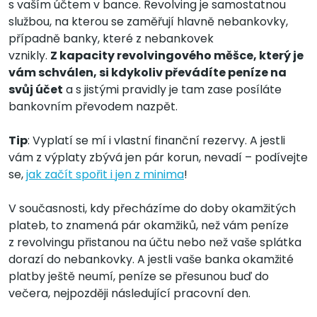
s vaším účtem v bance. Revolving je samostatnou
službou, na kterou se zaměřují hlavně nebankovky,
případně banky, které z nebankovek
vznikly.
Z kapacity revolvingového měšce, který je
vám schválen, si kdykoliv převádíte peníze na
svůj účet
a s jistými pravidly je tam zase posíláte
bankovním převodem nazpět.
Tip
: Vyplatí se mí i vlastní finanční rezervy. A jestli
vám z výplaty zbývá jen pár korun, nevadí – podívejte
se,
jak začít spořit i jen z minima
!
V současnosti, kdy přecházíme do doby okamžitých
plateb, to znamená pár okamžiků, než vám peníze
z revolvingu přistanou na účtu nebo než vaše splátka
dorazí do nebankovky. A jestli vaše banka okamžité
platby ještě neumí, peníze se přesunou buď do
večera, nejpozději následující pracovní den.