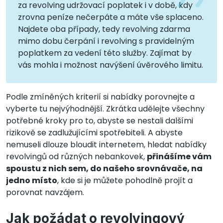
za revolving udržovací poplatek i v době, kdy
zrovna peníze nečerpáte a máte vše splaceno.
Najdete oba případy, tedy revolving zdarma
mimo dobu čerpání i revolving s pravidelným
poplatkem za vedení této služby. Zajímat by
vás mohla i možnost navýšení úvěrového limitu.
Podle zmíněných kriterií si nabídky porovnejte a
vyberte tu nejvýhodnější. Zkrátka udělejte všechny
potřebné kroky pro to, abyste se nestali dalšími
rizikově se zadlužujícími spotřebiteli. A abyste
nemuseli dlouze bloudit internetem, hledat nabídky
revolvingů od různých nebankovek,
přinášíme vám
spoustu z nich sem, do našeho srovnávače, na
jedno místo
, kde si je můžete pohodlně projít a
porovnat navzájem.
Jak požádat o revolvingový