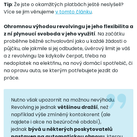
Tip
: Že jste o okamžitých platbách ještě neslyšeli?
Více se jim věnujeme
v tomto článku
.
Ohromnou výhodou revolvingu je jeho flexibilita a
z ní plynoucí svoboda v jeho využití
. Na začátku
proběhne běžné schvalování jako u každé žádosti o
půjčku, ale jakmile si jej odbudete, úvěrový limit je váš
a z revolvingu lze kdykoliv čerpat, třeba na
nedoplatek na elektřinu, na nový domácí spotřebič, či
na opravu auta, se kterým potřebujete jezdit do
práce.
Nutno však upozornit na možnou nevýhodu.
Revolving je jednak
většinou dražší
, než
například výše zmíněný kontokorent (ale
najdete i akce na bezúročné období),
jednak
bývá u některých poskytovatelů
nastaven na automatickou obnovu
, kterou