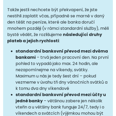
Takže jestli nechcete být překvapení, že jste
nestihli zaplatit včas, případně se marně v daný
den těšit na peníze, které ale banka doručí
mnohem později (v rámci standardní služby), měli
bystě vědět, že rozlišujeme
následující druhy
plateb a jejich rychlosti
:
standardní bankovní převod mezi dvěma
bankami
– trvá jeden pracovní den. Na první
pohled to vypadá jako max. 24 hodin, ale
nezapomínejme na víkendy, svátky.
Maximum u nás je tedy šest dní – pokud
vezmeme v úvahu tři dny vánočních svátků a
k tomu dva dny víkendové
standardní bankovní převod mezi účty u
jedné banky
– většinou zabere jen několik
vteřin a u většiny bank funguje 24/7, tedy i o
víkendech a svátcích (výjimkou mohou být