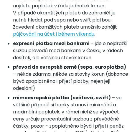
najdete poplatek v řádu jednotek korun.
V případě okamžitých plateb do zahraničí je
nutné hledat pod sepa nebo swift platbou.
Zavedení okamžitých plateb umožnilo zahájit
půjčování na účet i během víkendu
.
expresní platba mezi bankami
– jde o nejdražší
službu převodů mezi bankami v Česku, v řádech
desítek, ale většinou stovek korun
převod do evropské země (sepa, europlatba)
– někde zdarma, někde za stovky korun (dokonce
bývá zpoplatněno i přijetí platby, nejen její
odeslání)
mimoevropská platba (světová, swift)
– ve
většině případů si banky stanoví minimální a
maximální poplatek, v rámci nichž se výpočet
ceny určuje procentuální sazbou z převáděné
částky, pozor - zpoplatněno bývá i přijetí peněz