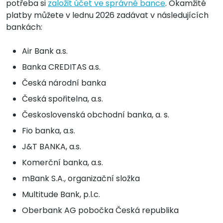
potřeba si
založit účet ve správné bance
. Okamžité
platby můžete v lednu 2026 zadávat v následujících
bankách:
Air Bank a.s.
Banka CREDITAS a.s.
Česká národní banka
Česká spořitelna, a.s.
Československá obchodní banka, a. s.
Fio banka, a.s.
J&T BANKA, a.s.
Komerční banka, a.s.
mBank S.A., organizační složka
Multitude Bank, p.l.c.
Oberbank AG pobočka Česká republika