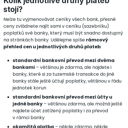
Kolik jednotlivé druhy plateb
stojí?
Nelze tu vyjmenovávat ceníky všech bank, přesné
ceny zvládnete najít sami v ceníku (sazebníku)
poplatků své banky, který musí být snadno dostupný
na stránkách banky. Udělejme spíše
rámcový
přehled cen u jednotlivých druhů plateb
:
standardní bankovní převod mezi dvěma
bankami
– většinou je zdarma, ale najdete i
banky, které si za tuzemské transakce do jiné
banky stále ještě účtují poplatky, většinou v řádu
jednotek korun
standardní bankovní převod mezi účty u
jedné banky
– většinou zdarma, ale možná ještě
najdete účet zatížený poplatky i za převod
v rámci banky
okamžitá platba
– někde zdarma, někde