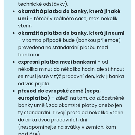
technické odstávky).
okamžitá platba do banky, která ji také
umí
– téměř v reálném čase, max. několik
vteřin
okamžitá platba do banky, která ji neumí
– v tomto případě bude (bankou příjemce)
převedena na standardní platbu mezi
bankami
expresní platba mezi bankami
– od
několika minut do několika hodin, ale stihnout
se musí ještě v týž pracovní den, kdy ji banka
od vás přijala
převod do evropské země (sepa,
europlatba)
– záleží na tom, co zúčastněné
banky umějí, zda okamžité platby anebo jen
ty standardní. Trvají proto od několika vteřin
do cirka dvou pracovních dní
(nezapomínejte na svátky v zemích, kam
posíláte)