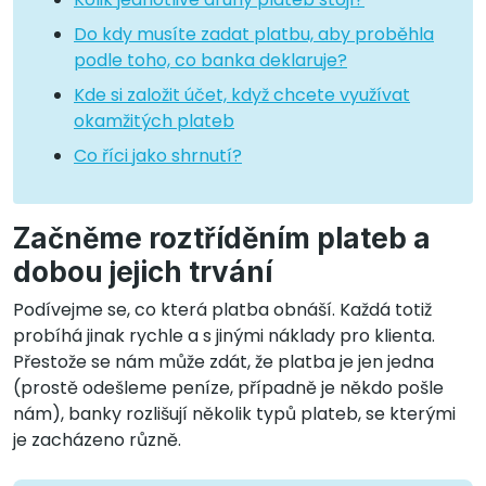
Do kdy musíte zadat platbu, aby proběhla
podle toho, co banka deklaruje?
Kde si založit účet, když chcete využívat
okamžitých plateb
Co říci jako shrnutí?
Začněme roztříděním plateb a
dobou jejich trvání
Podívejme se, co která platba obnáší. Každá totiž
probíhá jinak rychle a s jinými náklady pro klienta.
Přestože se nám může zdát, že platba je jen jedna
(prostě odešleme peníze, případně je někdo pošle
nám), banky rozlišují několik typů plateb, se kterými
je zacházeno různě.