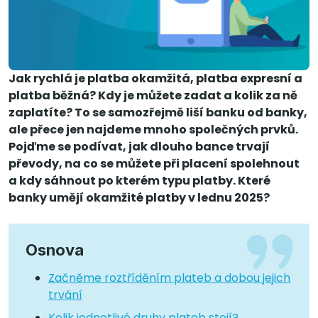
Jak rychlá je platba okamžitá, platba expresní a
platba běžná? Kdy je můžete zadat a kolik za ně
zaplatíte? To se samozřejmě liší banku od banky,
ale přece jen najdeme mnoho společných prvků.
Pojďme se podívat, jak dlouho bance trvají
převody, na co se můžete při placení spolehnout
a kdy sáhnout po kterém typu platby. Které
banky umějí okamžité platby v lednu 2025?
Osnova
Začněme roztříděním plateb a dobou jejich
trvání
Kolik jednotlivé druhy plateb stojí?