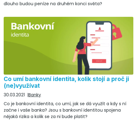
dlouho budou peníze na druhém konci světa?
Co umí bankovní identita, kolik stojí a proč ji
(ne)využívat
30.03.2021
Banky
Co je bankovní identita, co umí, jak se dá využít a kdy s ní
začne i vaše banka? Jsou s bankovní identitou spojena
nějaká rizika a kolik se za ni bude platit?