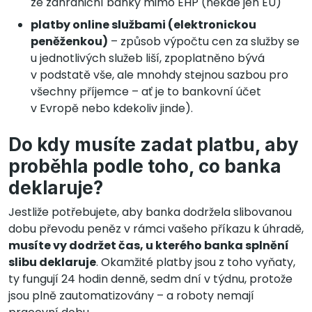
ze zahraniční banky mimo EHP (někde jen EU)
platby online službami (elektronickou
peněženkou)
– způsob výpočtu cen za služby se
u jednotlivých služeb liší, zpoplatněno bývá
v podstatě vše, ale mnohdy stejnou sazbou pro
všechny příjemce – ať je to bankovní účet
v Evropě nebo kdekoliv jinde).
Do kdy musíte zadat platbu, aby
proběhla podle toho, co banka
deklaruje?
Jestliže potřebujete, aby banka dodržela slibovanou
dobu převodu peněz v rámci vašeho příkazu k úhradě,
musíte vy dodržet čas, u kterého banka splnění
slibu deklaruje
. Okamžité platby jsou z toho vyňaty,
ty fungují 24 hodin denně, sedm dní v týdnu, protože
jsou plně zautomatizovány – a roboty nemají