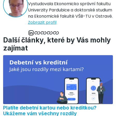
Vystudovala Ekonomicko správní fakultu
Univerzity Pardubice a doktorské studium
na Ekonomické fakultě VŠB-TU v Ostravě.
Zobrazit profil
Další články, které by Vás mohly
zajímat
Platíte debetní kartou nebo kreditkou?
Ukážeme vám všechny rozdíly