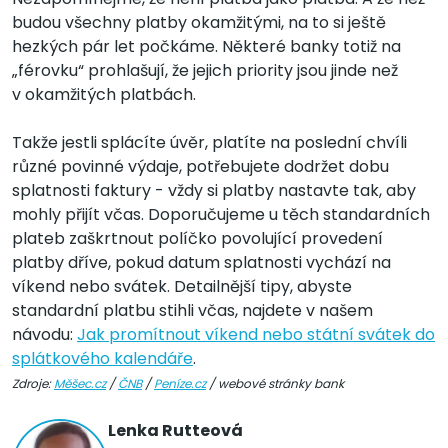
budou všechny platby okamžitými, na to si ještě
hezkých pár let počkáme. Některé banky totiž na
„férovku“ prohlašují, že jejich priority jsou jinde než
v okamžitých platbách.
Takže jestli splácíte úvěr, platíte na poslední chvíli
různé povinné výdaje, potřebujete dodržet dobu
splatnosti faktury - vždy si platby nastavte tak, aby
mohly přijít včas. Doporučujeme u těch standardních
plateb zaškrtnout políčko povolující provedení
platby dříve, pokud datum splatnosti vychází na
víkend nebo svátek. Detailnější tipy, abyste
standardní platbu stihli včas, najdete v našem
návodu:
Jak promítnout víkend nebo státní svátek do
splátkového kalendáře
.
Zdroje:
Měšec.cz
/
ČNB
/
Peníze.cz
/ webové stránky bank
Lenka Rutteová