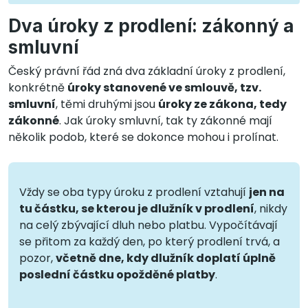
Dva úroky z prodlení: zákonný a
smluvní
Český právní řád zná dva základní úroky z prodlení,
konkrétně
úroky stanovené ve smlouvě, tzv.
smluvní
, těmi druhými jsou
úroky ze zákona, tedy
zákonné
. Jak úroky smluvní, tak ty zákonné mají
několik podob, které se dokonce mohou i prolínat.
Vždy se oba typy úroku z prodlení vztahují
jen na
tu částku, se kterou je dlužník v prodlení
, nikdy
na celý zbývající dluh nebo platbu. Vypočítávají
se přitom za každý den, po který prodlení trvá, a
pozor,
včetně dne, kdy dlužník doplatí úplně
poslední částku opožděné platby
.