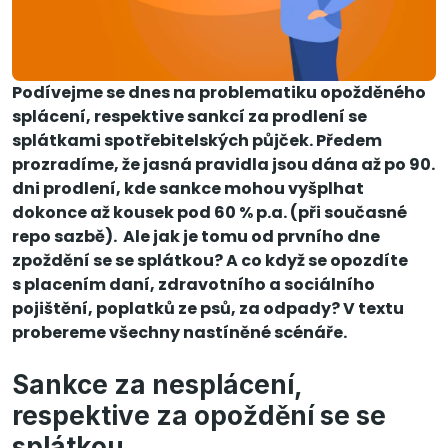
Podívejme se dnes na problematiku opožděného
splácení, respektive sankcí za prodlení se
splátkami spotřebitelských půjček. Předem
prozradíme, že jasná pravidla jsou dána až po 90.
dni prodlení, kde sankce mohou vyšplhat
dokonce až kousek pod 60 % p.a. (při současné
repo sazbě). Ale jak je tomu od prvního dne
zpoždění se se splátkou? A co když se opozdíte
s placením daní, zdravotního a sociálního
pojištění, poplatků ze psů, za odpady? V textu
probereme všechny nastíněné scénáře.
Sankce za nesplácení,
respektive za opoždění se se
splátkou