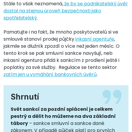
Stále to však neznamená,
že by se podnikatelský úvěr
dostal na stejnou úroveň bezpečnosti jako
spotřebitelský
.
Pamatujte i na fakt, že mnoho poskytovatelů si ve
smlouvě stanoví prodej půjčky
inkasní agentuře
,
jakmile se dlužník zpozdí o více než jeden měsíc. O
tento krok se pak smluvní sankce navyšují, neb
inkasní agentura přidá k sankcím z prodlení ještě i
poplatky za své služby. Regulace se tento sektor
zatím jen u vymáhání bankovních úvěrů
.
Shrnutí
Svět sankcí za pozdní splácení je celkem
pestrý a dělit ho můžeme na dva základní
tábory
– sankce smluvní a sankce dané
zákonem. V případě půjček platí pro prvních