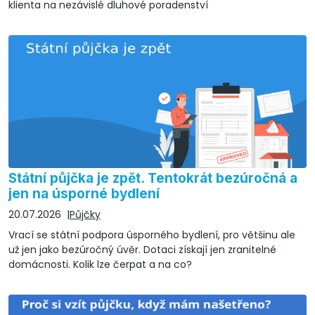
klienta na nezávislé dluhové poradenství
Státní půjčka je zpět. Tentokrát bezúročná a
jen na úsporné bydlení
20.07.2026
Půjčky
Vrací se státní podpora úsporného bydlení, pro většinu ale
už jen jako bezúročný úvěr. Dotaci získají jen zranitelné
domácnosti. Kolik lze čerpat a na co?