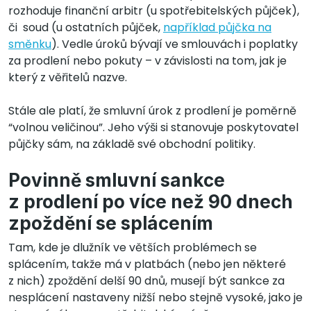
rozhoduje finanční arbitr (u spotřebitelských půjček),
či soud (u ostatních půjček,
například půjčka na
směnku
). Vedle úroků bývají ve smlouvách i poplatky
za prodlení nebo pokuty – v závislosti na tom, jak je
který z věřitelů nazve.
Stále ale platí, že smluvní úrok z prodlení je poměrně
“volnou veličinou”. Jeho výši si stanovuje poskytovatel
půjčky sám, na základě své obchodní politiky.
Povinně smluvní sankce
z prodlení po více než 90 dnech
zpoždění se splácením
Tam, kde je dlužník ve větších problémech se
splácením, takže má v platbách (nebo jen některé
z nich) zpoždění delší 90 dnů, musejí být sankce za
nesplácení nastaveny nižší nebo stejně vysoké, jako je