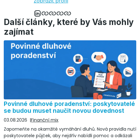
Zobrazit profil
Další články, které by Vás mohly
zajímat
Povinné dluhové poradenství: poskytovatelé
se budou muset naučit novou dovednost
03.08.2026
Finanční mix
Zapomeňte na okamžité vymáhání dluhů. Nová pravidla nutí
poskytovatele půjček, aby nejdřív nabídli pomoc a odkázali