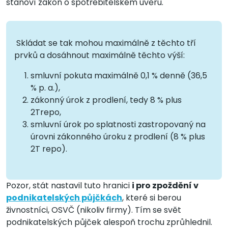
stanoví zákon o spotřebitelském úvěru.
Skládat se tak mohou maximálně z těchto tří
prvků a dosáhnout maximálně těchto výší:
smluvní pokuta maximálně 0,1 % denně (36,5
% p. a.),
zákonný úrok z prodlení, tedy 8 % plus
2Trepo,
smluvní úrok po splatnosti zastropovaný na
úrovni zákonného úroku z prodlení (8 % plus
2T repo).
Pozor, stát nastavil tuto hranici
i pro zpoždění v
podnikatelských půjčkách
, které si berou
živnostníci, OSVČ (nikoliv firmy). Tím se svět
podnikatelských půjček alespoň trochu zprůhlednil.