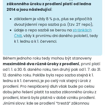
zákonného úroku z prodlení platí od ledna
2014 a jsou následující
:
základem je vždy 8 % p.a., plus se připočítá
dvoutýdenní repo sazba p.a. (tzv. 2T repo),
údaje o repo sazbě se berou na
stránkách
ČNB
, vždy k prvnímu dni daného pololetí, tedy
k 1. lednu a k 1. červenci.
Během jednoho roku tedy mohou být stanoveny
maximálně dva různé úroky z prodlení
, první platí
od 1. 1. a 30. 6. daného roku, ten druhý pak od 1. 7. do 31.
12. daného roku. Pakliže byla repo sazba stejná k 1.
lednu a k 1. červenci, je po celý rok stejný i úrok z
prodlení. Pro nesplácený dluh však bude po celou
dobu jeho řešení platit ta sazba zákonného úroku z
prodlení, která byla platná v době vzniku prodlení.
Jinými slovy: kde se prodlení “trestá” zákonnou