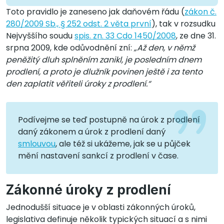
Toto pravidlo je zaneseno jak daňovém řádu (
zákon č.
280/2009 Sb., § 252 odst. 2 věta první
), tak v rozsudku
Nejvyššího soudu
spis. zn. 33 Cdo 1450/2008
, ze dne 31.
srpna 2009, kde odůvodnění zní:
„Až den, v němž
peněžitý dluh splněním zanikl, je posledním dnem
prodlení, a proto je dlužník povinen ještě i za tento
den zaplatit věřiteli úroky z prodlení.“
Podívejme se teď postupně na úrok z prodlení
daný zákonem a úrok z prodlení daný
smlouvou
, ale též si ukážeme, jak se u půjček
mění nastavení sankcí z prodlení v čase.
Zákonné úroky z prodlení
Jednodušší situace je v oblasti zákonných úroků,
legislativa definuje několik typických situací a s nimi