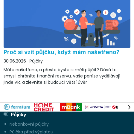
Proč si vzít půjčku, když mám našetřeno?
30.06.2026
Půjčky
Máte našetřeno, a přesto byste si měli půjčit? Dává to
smysl: chráníte finanční rezervu, vaše peníze vydělávají
jinde víc a zlevníte si budoucí větší úvěr
Půjčky
Nebankovní půjčky
Půjčka před výplatou