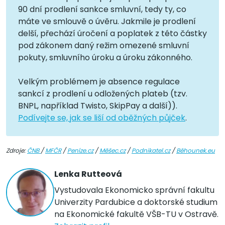
90 dní prodlení sankce smluvní, tedy ty, co
máte ve smlouvě o úvěru. Jakmile je prodlení
delší, přechází úročení a poplatek z této částky
pod zákonem daný režim omezené smluvní
pokuty, smluvního úroku a úroku zákonného.
Velkým problémem je absence regulace
sankcí z prodlení u odložených plateb (tzv.
BNPL, například Twisto, SkipPay a další)).
Podívejte se, jak se liší od oběžných půjček
.
Zdroje:
ČNB
/
MFČR
/
Peníze.cz
/
Měšec.cz
/
Podnikatel.cz
/
Běhounek.eu
Lenka Rutteová
Vystudovala Ekonomicko správní fakultu
Univerzity Pardubice a doktorské studium
na Ekonomické fakultě VŠB-TU v Ostravě.