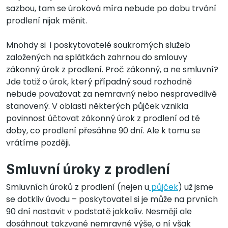
sazbou, tam se úroková míra nebude po dobu trvání
prodlení nijak měnit.
Mnohdy si i poskytovatelé soukromých služeb
založených na splátkách zahrnou do smlouvy
zákonný úrok z prodlení. Proč zákonný, a ne smluvní?
Jde totiž o úrok, který případný soud rozhodně
nebude považovat za nemravný nebo nespravedlivě
stanovený. V oblasti některých půjček vznikla
povinnost účtovat zákonný úrok z prodlení od té
doby, co prodlení přesáhne 90 dní. Ale k tomu se
vrátíme později.
Smluvní úroky z prodlení
Smluvních úroků z prodlení (nejen u
půjček
) už jsme
se dotkliv úvodu – poskytovatel si je může na prvních
90 dní nastavit v podstatě jakkoliv. Nesmějí ale
dosáhnout takzvané nemravné výše, o ní však