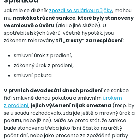
Jakmile se dlužník
zpozdí se splátkou půjčky
, mohou
mu
naskákat různé sankce, které byly stanoveny
ve smlouvě o úvěru
(ale i o jiné službě). U
spotřebitelských úvěrů, včetně hypoték, jsou
zákonem tolerovány
tři „tresty“ za nesplácení
:
smluvní úrok z prodlení,
zákonný úrok z prodlení,
smluvní pokuta.
V prvních devadesáti dnech prodlení
se sankce
řídí smluvně danou pokutou a smluvním
úrokem
z prodlení
,
jejich výše není nijak omezena
(resp. by
se u soudu rozhodovalo, zda jde ještě o mravný úrok a
pokutu, nebo již ne). Může se proto stát, že sankce
bude stanovena třeba jako fixní částka na určitý
počet dní, nebo jako procento ze zpožděné platby