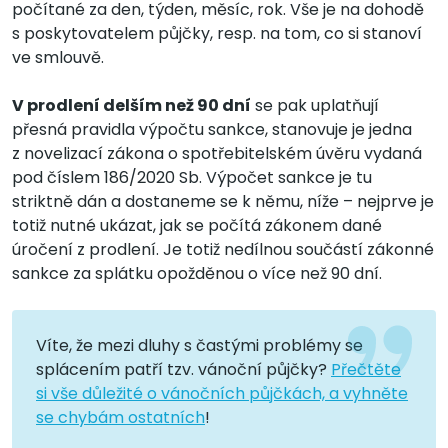
počítané za den, týden, měsíc, rok. Vše je na dohodě
s poskytovatelem půjčky, resp. na tom, co si stanoví
ve smlouvě.
V prodlení delším než 90 dní
se pak uplatňují
přesná pravidla výpočtu sankce, stanovuje je jedna
z novelizací zákona o spotřebitelském úvěru vydaná
pod číslem 186/2020 Sb. Výpočet sankce je tu
striktně dán a dostaneme se k němu, níže – nejprve je
totiž nutné ukázat, jak se počítá zákonem dané
úročení z prodlení. Je totiž nedílnou součástí zákonné
sankce za splátku opožděnou o více než 90 dní.
Víte, že mezi dluhy s častými problémy se
splácením patří tzv. vánoční půjčky?
Přečtěte
si vše důležité o vánočních půjčkách, a vyhněte
se chybám ostatních
!