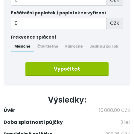
Počáteční poplatek / poplatek za vyřízení
CZK
Frekvence splácení
Měsíčně
Čtvrtletně
Půlročně
Jednou za rok
Vypočítat
Výsledky:
Úvěr
10 000,00 CZK
Doba splatnosti půjčky
3 let