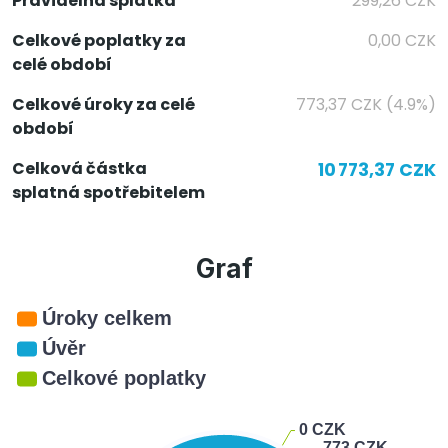
Pravidelná splátka
299,26 CZK
Celkové poplatky za
0,00 CZK
celé období
Celkové úroky za celé
773,37 CZK (4.9%)
období
Celková částka
10 773,37 CZK
splatná spotřebitelem
Graf