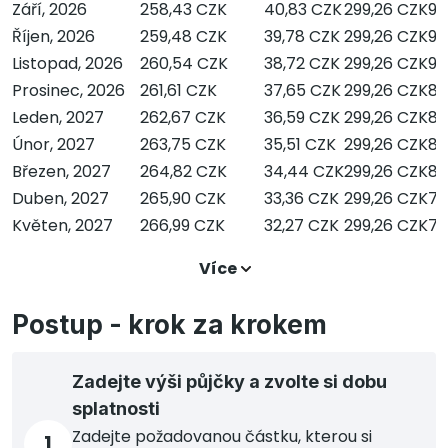
Září, 2026
258,43 CZK
40,83 CZK
299,26 CZK
9 
Říjen, 2026
259,48 CZK
39,78 CZK
299,26 CZK
9 
Listopad, 2026
260,54 CZK
38,72 CZK
299,26 CZK
9 
Prosinec, 2026
261,61 CZK
37,65 CZK
299,26 CZK
8 
Leden, 2027
262,67 CZK
36,59 CZK
299,26 CZK
8 
Únor, 2027
263,75 CZK
35,51 CZK
299,26 CZK
8 
Březen, 2027
264,82 CZK
34,44 CZK
299,26 CZK
8 
Duben, 2027
265,90 CZK
33,36 CZK
299,26 CZK
7 
Květen, 2027
266,99 CZK
32,27 CZK
299,26 CZK
7 
Více
Postup - krok za krokem
Zadejte výši půjčky a zvolte si dobu
splatnosti
Zadejte požadovanou částku, kterou si
1