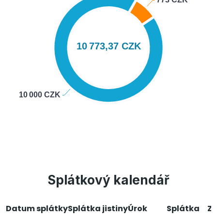
Splátkový kalendář
Datum splátky
Splátka jistiny
Úrok
Splátka
Zb