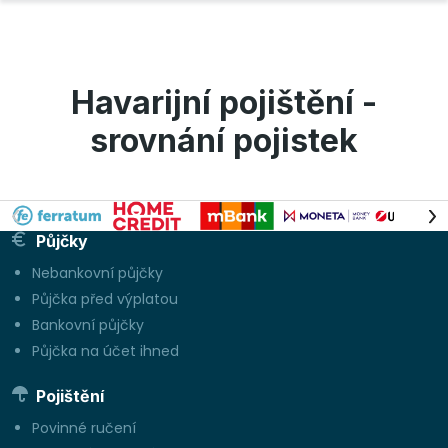
Havarijní pojištění -
srovnání pojistek
Půjčky
Nebankovní půjčky
Půjčka před výplatou
Bankovní půjčky
Půjčka na účet ihned
Pojištění
Povinné ručení