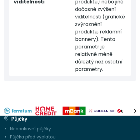
viditelnosti
produktu) nebo jiné
dočasné zvýšení
viditelnosti (grafické
zvýraznění
produktu, reklamní
bannery). Tento
parametr je
relativně méně
důležitý než ostatní
parametry.
Půjčky
Nebankovní půjčky
Půjčka před výplatou