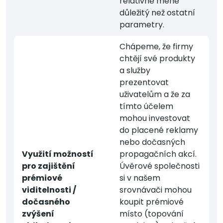
relativně méně
důležitý než ostatní
parametry.
Chápeme, že firmy
chtějí své produkty
a služby
prezentovat
uživatelům a že za
tímto účelem
mohou investovat
do placené reklamy
nebo dočasných
Využití možností
propagačních akcí.
pro zajištění
Úvěrové společnosti
prémiové
si v našem
viditelnosti /
srovnávači mohou
dočasného
koupit prémiové
zvýšení
místo (topování