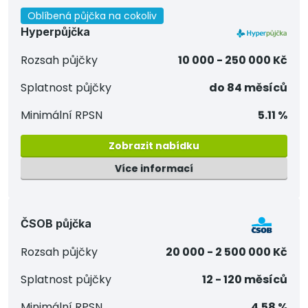
Oblíbená půjčka na cokoliv
Hyperpůjčka
Rozsah půjčky
10 000 - 250 000 Kč
Splatnost půjčky
do 84 měsíců
Minimální RPSN
5.11 %
Zobrazit nabídku
Více informací
ČSOB půjčka
Rozsah půjčky
20 000 - 2 500 000 Kč
Splatnost půjčky
12 - 120 měsíců
Minimální RPSN
4.58 %