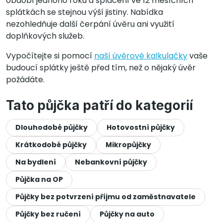
období jednoho roku a splacení ve 12 měsíčních
splátkách se stejnou výší jistiny. Nabídka
nezohledňuje další čerpání úvěru ani využití
doplňkových služeb.
Vypočítejte si pomocí
naší úvěrové kalkulačky
vaše
budoucí splátky ještě před tím, než o nějaký úvěr
požádáte.
Tato půjčka patří do kategorií
Dlouhodobé půjčky
Hotovostní půjčky
Krátkodobé půjčky
Mikropůjčky
Na bydlení
Nebankovní půjčky
Půjčka na OP
Půjčky bez potvrzení příjmu od zaměstnavatele
Půjčky bez ručení
Půjčky na auto