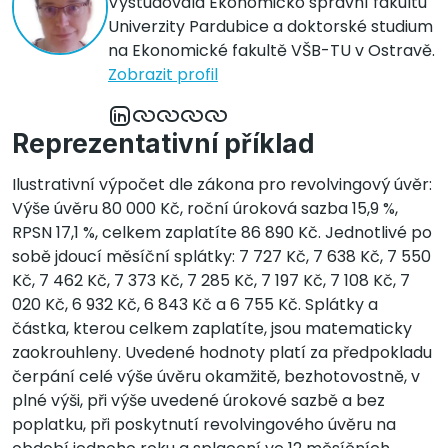
Vystudovala Ekonomicko správní fakultu
Univerzity Pardubice a doktorské studium
na Ekonomické fakultě VŠB-TU v Ostravě.
Zobrazit profil
Reprezentativní příklad
Ilustrativní výpočet dle zákona pro revolvingový úvěr:
Výše úvěru 80 000 Kč, roční úroková sazba 15,9 %,
RPSN 17,1 %, celkem zaplatíte 86 890 Kč. Jednotlivé po
sobě jdoucí měsíční splátky: 7 727 Kč, 7 638 Kč, 7 550
Kč, 7 462 Kč, 7 373 Kč, 7 285 Kč, 7 197 Kč, 7 108 Kč, 7
020 Kč, 6 932 Kč, 6 843 Kč a 6 755 Kč. Splátky a
částka, kterou celkem zaplatíte, jsou matematicky
zaokrouhleny. Uvedené hodnoty platí za předpokladu
čerpání celé výše úvěru okamžitě, bezhotovostně, v
plné výši, při výše uvedené úrokové sazbě a bez
poplatku, při poskytnutí revolvingového úvěru na