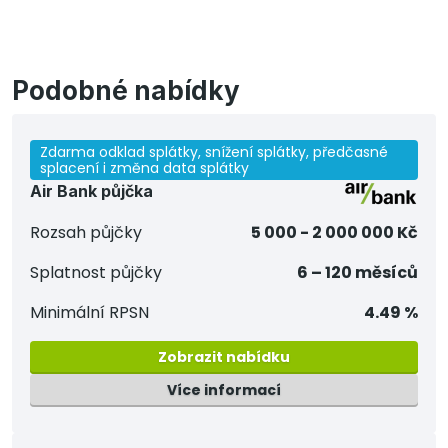
Podobné nabídky
Zdarma odklad splátky, snížení splátky, předčasné
splacení i změna data splátky
Air Bank půjčka
Rozsah půjčky
5 000 - 2 000 000 Kč
Splatnost půjčky
6 – 120 měsíců
Minimální RPSN
4.49 %
Zobrazit nabídku
Více informací