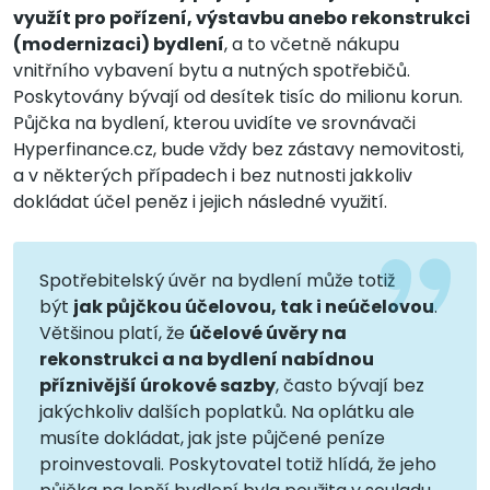
využít pro pořízení, výstavbu anebo rekonstrukci
(modernizaci) bydlení
, a to včetně nákupu
vnitřního vybavení bytu a nutných spotřebičů.
Poskytovány bývají od desítek tisíc do milionu korun.
Půjčka na bydlení, kterou uvidíte ve srovnávači
Hyperfinance.cz, bude vždy bez zástavy nemovitosti,
a v některých případech i bez nutnosti jakkoliv
dokládat účel peněz i jejich následné využití.
Spotřebitelský úvěr na bydlení může totiž
být
jak půjčkou účelovou, tak i neúčelovou
.
Většinou platí, že
účelové úvěry na
rekonstrukci a na bydlení nabídnou
příznivější úrokové sazby
, často bývají bez
jakýchkoliv dalších poplatků. Na oplátku ale
musíte dokládat, jak jste půjčené peníze
proinvestovali. Poskytovatel totiž hlídá, že jeho