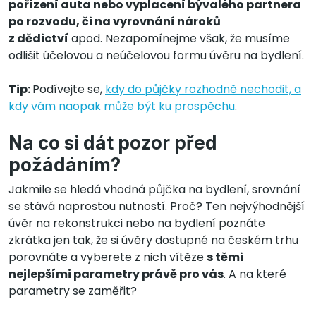
pořízení auta nebo vyplacení bývalého partnera
po rozvodu, či na vyrovnání nároků
z dědictví
apod. Nezapomínejme však, že musíme
odlišit účelovou a neúčelovou formu úvěru na bydlení.
Tip:
Podívejte se,
kdy do půjčky rozhodně nechodit, a
kdy vám naopak může být ku prospěchu
.
Na co si dát pozor před
požádáním?
Jakmile se hledá vhodná půjčka na bydlení, srovnání
se stává naprostou nutností. Proč? Ten nejvýhodnější
úvěr na rekonstrukci nebo na bydlení poznáte
zkrátka jen tak, že si úvěry dostupné na českém trhu
porovnáte a vyberete z nich vítěze
s těmi
nejlepšími parametry právě pro vás
. A na které
parametry se zaměřit?