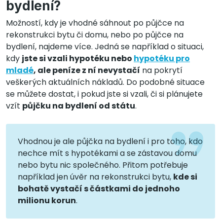
bydlení?
Možností, kdy je vhodné sáhnout po půjčce na
rekonstrukci bytu či domu, nebo po půjčce na
bydlení, najdeme více. Jedná se například o situaci,
kdy
jste si vzali hypotéku nebo
hypotéku pro
mladé
, ale peníze z ní nevystačí
na pokrytí
veškerých aktuálních nákladů. Do podobné situace
se můžete dostat, i pokud jste si vzali, či si plánujete
vzít
půjčku na bydlení od státu
.
Vhodnou je ale půjčka na bydlení i pro toho, kdo
nechce mít s hypotékami a se zástavou domu
nebo bytu nic společného. Přitom potřebuje
například jen úvěr na rekonstrukci bytu,
kde si
bohatě vystačí s částkami do jednoho
milionu korun
.