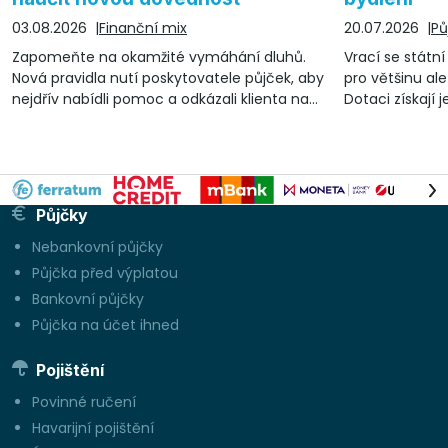
03.08.2026
Finanční mix
20.07.2026
Pů
Zapomeňte na okamžité vymáhání dluhů.
Vrací se státn
Nová pravidla nutí poskytovatele půjček, aby
pro většinu ale
nejdřív nabídli pomoc a odkázali klienta na
Dotaci získají 
nezávislé dluhové poradenství
lze čerpat a n
Půjčky
Nebankovní půjčky
Půjčka před výplatou
Bankovní půjčky
Půjčka na účet ihned
Pojištění
Povinné ručení
Havarijní pojištění