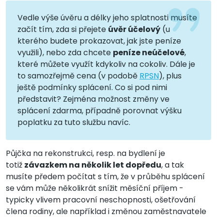
Vedle výše úvěru a délky jeho splatnosti musíte
začít tím, zda si přejete
úvěr účelový
(u
kterého budete prokazovat, jak jste peníze
využili), nebo zda chcete
peníze neúčelové
,
které můžete využít kdykoliv na cokoliv. Dále je
to samozřejmě cena (v podobě
RPSN
), plus
ještě podmínky splácení. Co si pod nimi
představit? Zejména možnost změny ve
splácení zdarma, případně porovnat výšku
poplatku za tuto službu navíc.
Půjčka na rekonstrukci, resp. na bydlení je
totiž
závazkem na několik let dopředu
, a tak
musíte předem počítat s tím, že v průběhu splácení
se vám může několikrát snížit měsíční příjem -
typicky vlivem pracovní neschopnosti, ošetřování
člena rodiny, ale například i změnou zaměstnavatele