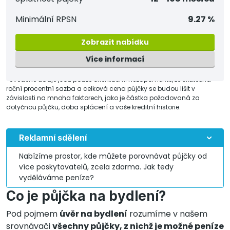
Minimální RPSN
9.27 %
Zobrazit nabídku
Více informací
*Uvedené údaje jsou pouze orientační. Nezapomeňte, že skutečná
roční procentní sazba a celková cena půjčky se budou lišit v
závislosti na mnoha faktorech, jako je částka požadovaná za
dotyčnou půjčku, doba splácení a vaše kreditní historie.
Reklamní sdělení
Nabízíme prostor, kde můžete porovnávat půjčky od
více poskytovatelů, zcela zdarma. Jak tedy
vyděláváme peníze?
Co je půjčka na bydlení?
Pod pojmem
úvěr na bydlení
rozumíme v našem
srovnávači
všechny půjčky, z nichž je možné peníze