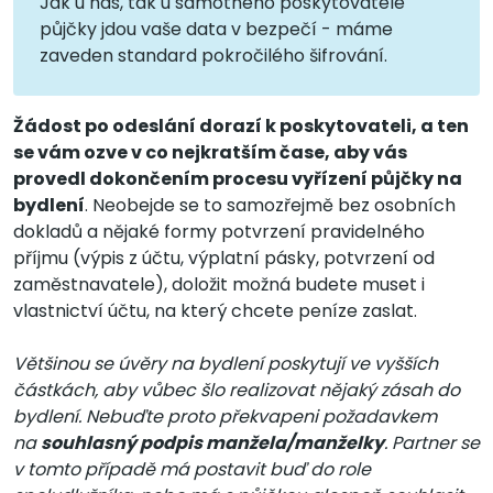
Jak u nás, tak u samotného poskytovatele
půjčky jdou vaše data v bezpečí - máme
zaveden standard pokročilého šifrování.
Žádost po odeslání dorazí k poskytovateli, a ten
se vám ozve v co nejkratším čase, aby vás
provedl dokončením procesu vyřízení půjčky na
bydlení
. Neobejde se to samozřejmě bez osobních
dokladů a nějaké formy potvrzení pravidelného
příjmu (výpis z účtu, výplatní pásky, potvrzení od
zaměstnavatele), doložit možná budete muset i
vlastnictví účtu, na který chcete peníze zaslat.
Většinou se úvěry na bydlení poskytují ve vyšších
částkách, aby vůbec šlo realizovat nějaký zásah do
bydlení. Nebuďte proto překvapeni požadavkem
na
souhlasný podpis manžela/manželky
. Partner se
v tomto případě má postavit buď do role