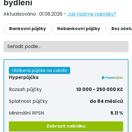
bydlení
Aktualizováno : 01.08.2026 -
Jak řadíme nabídky?
Bankovní půjčky
Nebankovní půjčky
Bez účel
Oblíbená půjčka na cokoliv
Hyperpůjčka
Rozsah půjčky
10 000 - 250 000 Kč
Splatnost půjčky
do 84 měsíců
Minimální RPSN
5.11 %
Zobrazit nabídku