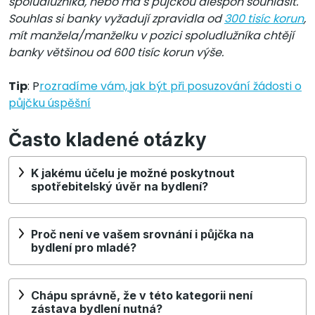
spoludlužníka, nebo má s půjčkou alespoň souhlasit.
Souhlas si banky vyžadují zpravidla od
300 tisíc korun
,
mít manžela/manželku v pozici spoludlužníka chtějí
banky většinou od 600 tisíc korun výše.
Tip
: P
rozradíme vám, jak být při posuzování žádosti o
půjčku úspěšní
Často kladené otázky
K jakému účelu je možné poskytnout
spotřebitelský úvěr na bydlení?
Proč není ve vašem srovnání i půjčka na
bydlení pro mladé?
Chápu správně, že v této kategorii není
zástava bydlení nutná?