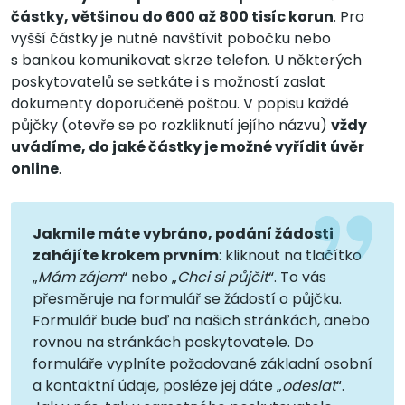
částky, většinou do 600 až 800 tisíc korun
. Pro
vyšší částky je nutné navštívit pobočku nebo
s bankou komunikovat skrze telefon. U některých
poskytovatelů se setkáte i s možností zaslat
dokumenty doporučeně poštou. V popisu každé
půjčky (otevře se po rozkliknutí jejího názvu)
vždy
uvádíme, do jaké částky je možné vyřídit úvěr
online
.
Jakmile máte vybráno, podání žádosti
zahájíte krokem prvním
: kliknout na tlačítko
„
Mám zájem
“ nebo „
Chci si půjčit
“. To vás
přesměruje na formulář se žádostí o půjčku.
Formulář bude buď na našich stránkách, anebo
rovnou na stránkách poskytovatele. Do
formuláře vyplníte požadované základní osobní
a kontaktní údaje, posléze jej dáte „
odeslat
“.