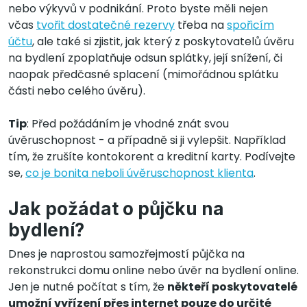
nebo výkyvů v podnikání. Proto byste měli nejen
včas
tvořit dostatečné rezervy
třeba na
spořicím
účtu
, ale také si zjistit, jak který z poskytovatelů úvěru
na bydlení zpoplatňuje odsun splátky, její snížení, či
naopak předčasné splacení (mimořádnou splátku
části nebo celého úvěru).
Tip
: Před požádáním je vhodné znát svou
úvěruschopnost - a případně si ji vylepšit. Například
tím, že zrušíte kontokorent a kreditní karty. Podívejte
se,
co je bonita neboli úvěruschopnost klienta
.
Jak požádat o půjčku na
bydlení?
Dnes je naprostou samozřejmostí půjčka na
rekonstrukci domu online nebo úvěr na bydlení online.
Jen je nutné počítat s tím, že
někteří poskytovatelé
umožní vyřízení přes internet pouze do určité