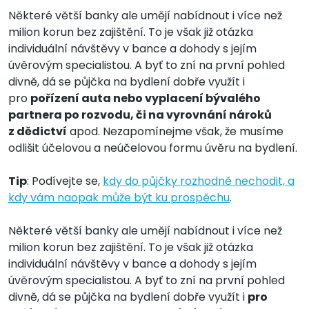
Některé větší banky ale umějí nabídnout i více než
milion korun bez zajištění. To je však již otázka
individuální návštěvy v bance a dohody s jejím
úvěrovým specialistou. A byť to zní na první pohled
divně, dá se půjčka na bydlení dobře využít i
pro
pořízení auta nebo vyplacení bývalého
partnera po rozvodu, či na vyrovnání nároků
z dědictví
apod. Nezapomínejme však, že musíme
odlišit účelovou a neúčelovou formu úvěru na bydlení.
Tip
: Podívejte se,
kdy do půjčky rozhodně nechodit, a
kdy vám naopak může být ku prospěchu
.
Některé větší banky ale umějí nabídnout i více než
milion korun bez zajištění. To je však již otázka
individuální návštěvy v bance a dohody s jejím
úvěrovým specialistou. A byť to zní na první pohled
divně, dá se půjčka na bydlení dobře využít i
pro