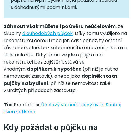
půjčka na lepší bydlení byla použita v souladu
s dohodnutými podmínkami.
Sáhnout však můžete i po úvěru neúčelovém
, ze
skupiny
dlouhodobých půjček
. Díky tomu využijete na
rekonstrukci domu třeba jen část peněz, ty ostatní
zůstanou volné, bez sebemenšího omezení, jak s nimi
dále naložíte. Díky tomu, že jde o půjčku na
rekonstrukci bez zajištění, stává se
vhodným
doplňkem k hypotéce
(při níž je nutno
nemovitost zastavit), anebo jako
doplněk statni
půjčky na bydlení
, při níž se nemovitost také
v určitých případech zastavuje.
Tip
: Přečtěte si:
Účelový vs. neúčelový úvěr: Souboj
dvou velikánů
Kdy požádat o půjčku na