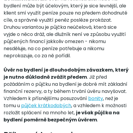
bydlení může být účelovým, který je sice levnější, ale
klient smí využít peníze pouze na předem dohodnuté
cíle, a správné využití peněz posléze prokázat.
Druhou variantou je půjčka neúčelová, která sice
vyjde o něco dráž, ale dlužník není ve způsobu využití
půjčených financí jakkoliv omezen - nikomu
nesděluje, na co peníze potřebuje a nikomu
neprokazuje, co za ně pořídil.
Úvěr na bydlení je dlouhodobým závazkem, který
je nutno důkladně zvážit předem
. Již před
požádáním o půjčku na bydlení je dobré mít základní
finanční rezervy, a ty během trvání úvěru navyšovat.
Vzhledem k přísnějšímu posuzování
bonity
, než je
tomu u
půjček krátkodobých
, a vzhledem k možnosti
rozložit splácení na mnoho let,
je však půjčka na
bydlení poměrně bezpečným úvěrem
.