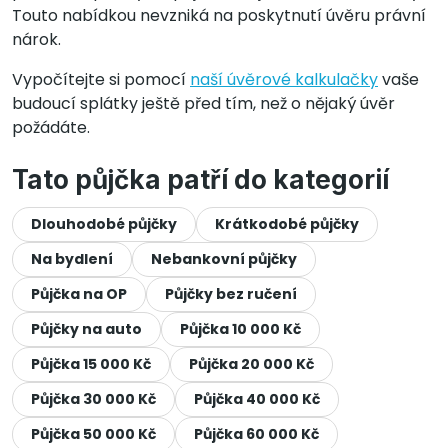
Touto nabídkou nevzniká na poskytnutí úvěru právní
nárok.
Vypočítejte si pomocí
naší úvěrové kalkulačky
vaše
budoucí splátky ještě před tím, než o nějaký úvěr
požádáte.
Tato půjčka patří do kategorií
Dlouhodobé půjčky
Krátkodobé půjčky
Na bydlení
Nebankovní půjčky
Půjčka na OP
Půjčky bez ručení
Půjčky na auto
Půjčka 10 000 Kč
Půjčka 15 000 Kč
Půjčka 20 000 Kč
Půjčka 30 000 Kč
Půjčka 40 000 Kč
Půjčka 50 000 Kč
Půjčka 60 000 Kč