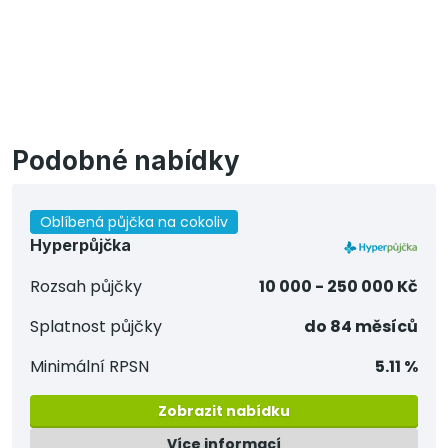
Podobné nabídky
Oblíbená půjčka na cokoliv
Hyperpůjčka
Rozsah půjčky
10 000 - 250 000 Kč
Splatnost půjčky
do 84 měsíců
Minimální RPSN
5.11 %
Zobrazit nabídku
Více informací