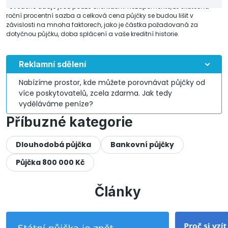
*Uvedené údaje jsou pouze orientační. Nezapomeňte, že skutečná
roční procentní sazba a celková cena půjčky se budou lišit v
závislosti na mnoha faktorech, jako je částka požadovaná za
dotyčnou půjčku, doba splácení a vaše kreditní historie.
Reklamní sdělení
Nabízíme prostor, kde můžete porovnávat půjčky od
více poskytovatelů, zcela zdarma. Jak tedy
vyděláváme peníze?
Příbuzné kategorie
Dlouhodobá půjčka
Bankovní půjčky
Půjčka 800 000 Kč
Články