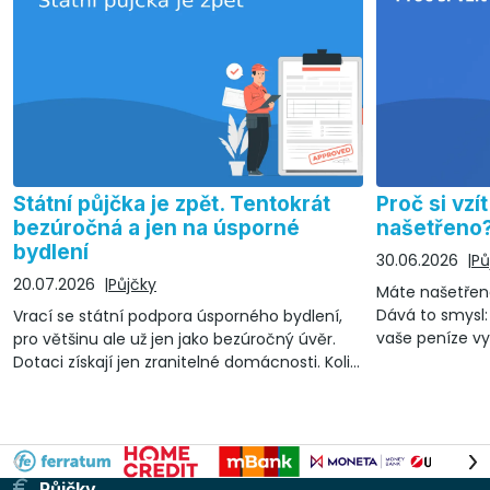
Státní půjčka je zpět. Tentokrát
Proč si vz
bezúročná a jen na úsporné
našetřeno
bydlení
30.06.2026
Pů
20.07.2026
Půjčky
Máte našetřeno
Dává to smysl:
Vrací se státní podpora úsporného bydlení,
vaše peníze vyd
pro většinu ale už jen jako bezúročný úvěr.
budoucí větší 
Dotaci získají jen zranitelné domácnosti. Kolik
lze čerpat a na co?
Půjčky