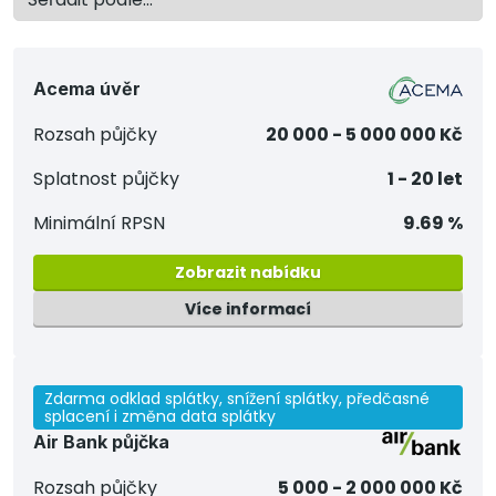
Acema úvěr
Rozsah půjčky
20 000 - 5 000 000 Kč
Splatnost půjčky
1 - 20 let
Minimální RPSN
9.69 %
Zobrazit nabídku
Více informací
Zdarma odklad splátky, snížení splátky, předčasné
splacení i změna data splátky
Air Bank půjčka
Rozsah půjčky
5 000 - 2 000 000 Kč