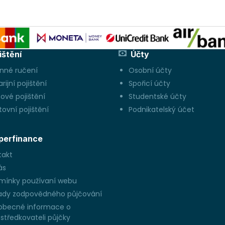
ištění
Účty
inné ručení
Osobní účty
rijní pojištění
Spořicí účty
ové pojištění
Studentské účty
ovní pojištění
Podnikatelský účet
perfinance
takt
ás
mínky používaní webu
ady zodpovědného půjčování
obecné informace o
středkovateli půjčky