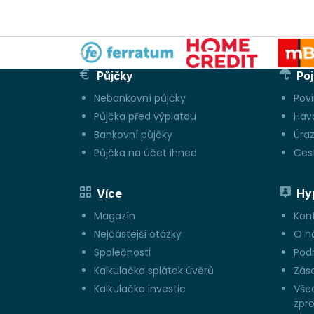
Půjčky
Poj
Nebankovní půjčky
Pov
Půjčka před výplatou
Hava
Bankovní půjčky
Úraz
Půjčka na účet ihned
Cest
Více
Hy
Magazín
Kon
Nejčastejší otázky
O n
Společnosti
Pod
Kalkulačka splátek úvěrů
Zás
Kalkulačka investic
Vše
zpro