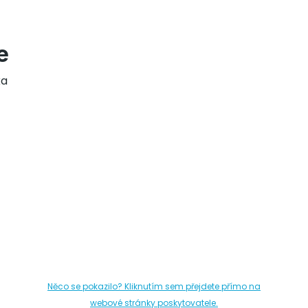
e
ka
Něco se pokazilo? Kliknutím sem přejdete přímo na
webové stránky poskytovatele.