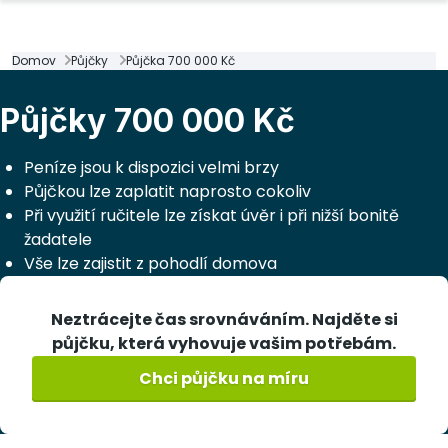
Domov
Půjčky
Půjčka 700 000 Kč
Půjčky 700 000 Kč
Peníze jsou k dispozici velmi brzy
Půjčkou lze zaplatit naprosto cokoliv
Při využití ručitele lze získat úvěr i při nižší bonitě
žadatele
Vše lze zajistit z pohodlí domova
Neztrácejte čas srovnáváním. Najděte si
půjčku, která vyhovuje vašim potřebám.
Chci půjčku na míru