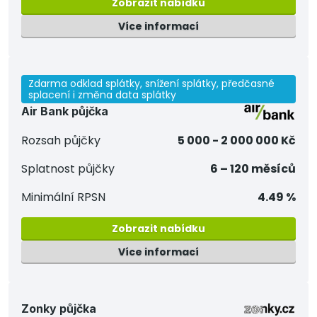
Zobrazit nabídku
Více informací
Zdarma odklad splátky, snížení splátky, předčasné
splacení i změna data splátky
Air Bank půjčka
Rozsah půjčky
5 000 - 2 000 000 Kč
Splatnost půjčky
6 – 120 měsíců
Minimální RPSN
4.49 %
Zobrazit nabídku
Více informací
Zonky půjčka