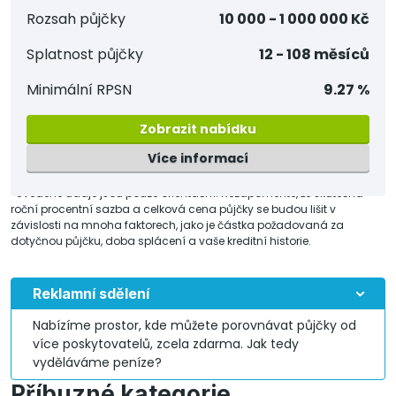
Rozsah půjčky
10 000 - 1 000 000 Kč
Splatnost půjčky
12 - 108 měsíců
Minimální RPSN
9.27 %
Zobrazit nabídku
Více informací
*Uvedené údaje jsou pouze orientační. Nezapomeňte, že skutečná
roční procentní sazba a celková cena půjčky se budou lišit v
závislosti na mnoha faktorech, jako je částka požadovaná za
dotyčnou půjčku, doba splácení a vaše kreditní historie.
Reklamní sdělení
Nabízíme prostor, kde můžete porovnávat půjčky od
více poskytovatelů, zcela zdarma. Jak tedy
vyděláváme peníze?
Příbuzné kategorie