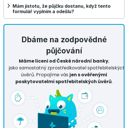
Mám jistotu, že půjčku dostanu, když tento
formulář vyplním a odešlu?
Dbáme na zodpovědné
půjčování
Máme liceni od České národní banky
,
jako samostatný zprostředkovatel spotřebitelských
úvěrů. Propojíme vás
jen s ověřenými
poskytovatelmi spotřebitelských úvěrů
.