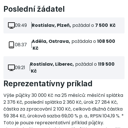
Poslední žádatel
09:49
Rostislav, Plzeň,
požádal o
7 500 Kč
Adéla, Ostrava,
požádala o
108 500
08:37
Kč
Rostislav, Liberec,
požádal o
119 500
09:21
Kč
Reprezentatívny príklad
Výše půjčky 30 000 Kč na 25 měsíců: měsíční splátka
2 376 Kč, poslední splátka 2 360 Kč, úrok 27 284 Kč,
částka za zpracování 2 100 Kč, celková dlužná částka
59 384 Kč, úroková sazba 69,00 % p. a., RPSN 104,19 %. *
Toto je pouze reprezentativní příklad půjčky.