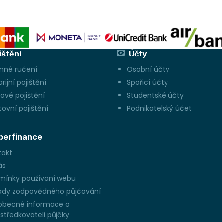
ištění
Účty
inné ručení
Osobní účty
rijní pojištění
Spořicí účty
ové pojištění
Studentské účty
ovní pojištění
Podnikatelský účet
perfinance
takt
ás
mínky používaní webu
ady zodpovědného půjčování
obecné informace o
středkovateli půjčky