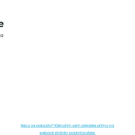
e
ka
Něco se pokazilo? Kliknutím sem přejdete přímo na
webové stránky poskytovatele.