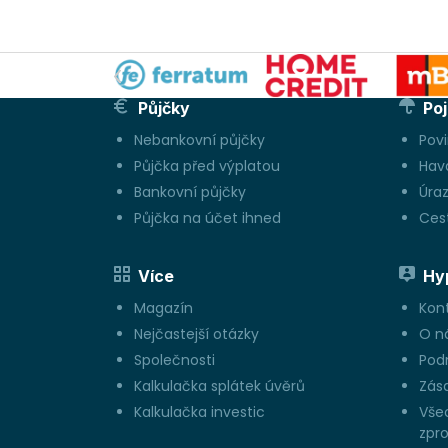
Půjčky
Poj
Nebankovní půjčky
Pov
Půjčka před výplatou
Hava
Bankovní půjčky
Úraz
Půjčka na účet ihned
Cest
Více
Hy
Magazín
Kon
Nejčastejší otázky
O n
Společnosti
Pod
Kalkulačka splátek úvěrů
Zás
Kalkulačka investic
Vše
zpro