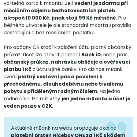
volitelná karta k mKontu. Její
vedení je zdarma při
měsíčním objemu bezhotovostních plateb
alespoň 10 000 Kč, jinak stojí 99 Kč měsíčně
. Pro
běžného uživatele je ale standardní mKarta zpravidla
dostačující a bez měsíčního poplatku.
Pro občany ČR stačí k založení účtu platný občanský
průkaz. Účet lze otevřít pomocí
Bank iD
, nebo přes
občanský průkaz, nahrávku obličeje a ověřovací
platbu 1 Kč
z účtu u jiné banky. Pro cizince mBank
uvádí
platný cestovní pas a povolení k
přechodnému, dlouhodobému nebo trvalému
pobytu s přiděleným rodným číslem
. Na jedno
rodné číslo lze mít vždy
jen jedno mKonto a účet je
veden pouze v CZK
.
Aktuálně mBank na webu propaguje akci na
platební prsten Niceboy ONE za 1 Kč s kódem