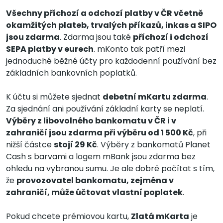
Všechny příchozí a odchozí platby v ČR včetně
okamžitých plateb, trvalých příkazů, inkas a SIPO
jsou zdarma
. Zdarma jsou také
příchozí i odchozí
SEPA platby v eurech
. mKonto tak patří mezi
jednoduché běžné účty pro každodenní používání bez
základních bankovních poplatků.
K účtu si můžete sjednat
debetní mKartu zdarma
.
Za sjednání ani používání základní karty se neplatí.
Výběry z libovolného bankomatu v ČR i v
zahraničí jsou zdarma při výběru od 1 500 Kč
, při
nižší částce
stojí 29 Kč
. Výběry z bankomatů Planet
Cash s barvami a logem mBank jsou zdarma bez
ohledu na vybranou sumu. Je ale dobré počítat s tím,
že
provozovatel bankomatu, zejména v
zahraničí, může účtovat vlastní poplatek
.
Pokud chcete prémiovou kartu,
Zlatá mKarta
je