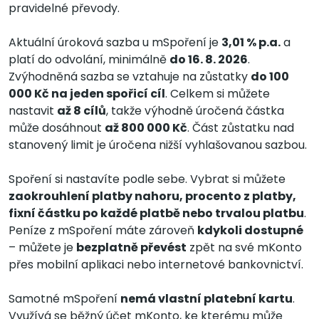
pravidelné převody.
Aktuální úroková sazba u mSpoření je
3,01 % p.a.
a
platí do odvolání, minimálně
do 16. 8. 2026​
.
Zvýhodněná sazba se vztahuje na zůstatky
do 100
000 Kč na jeden spořicí cíl
. Celkem si můžete
nastavit
až 8 cílů
, takže výhodně úročená částka
může dosáhnout
až 800 000 Kč
. Část zůstatku nad
stanovený limit je úročena nižší vyhlašovanou sazbou.
Spoření si nastavíte podle sebe. Vybrat si můžete
zaokrouhlení platby nahoru, procento z platby,
fixní částku po každé platbě nebo trvalou platbu
.
Peníze z mSpoření máte zároveň
kdykoli dostupné
– můžete je
bezplatně převést
zpět na své mKonto
přes mobilní aplikaci nebo internetové bankovnictví.
Samotné mSpoření
nemá vlastní platební kartu
.
Využívá se běžný účet mKonto, ke kterému může