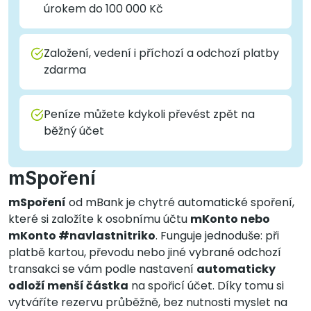
úrokem do 100 000 Kč
Založení, vedení i příchozí a odchozí platby
zdarma
Peníze můžete kdykoli převést zpět na
běžný účet
mSpoření
mSpoření
od mBank je chytré automatické spoření,
které si založíte k osobnímu účtu
mKonto nebo
mKonto #navlastnitriko
. Funguje jednoduše: při
platbě kartou, převodu nebo jiné vybrané odchozí
transakci se vám podle nastavení
automaticky
odloží menší částka
na spořicí účet. Díky tomu si
vytváříte rezervu průběžně, bez nutnosti myslet na