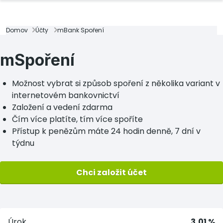
Domov
Účty
mBank Spoření
mSpoření
Možnost vybrat si způsob spoření z několika variant v
internetovém bankovnictví
Založení a vedení zdarma
Čím více platíte, tím více spoříte
Přístup k penězům máte 24 hodin denně, 7 dní v
týdnu
Chci založit účet
Úrok
3,01 %