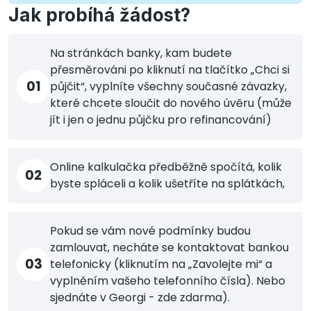
Jak probíhá žádost?
Na stránkách banky, kam budete
přesměrováni po kliknutí na tlačítko „Chci si
01
půjčit“, vyplníte všechny současné závazky,
které chcete sloučit do nového úvěru (může
jít i jen o jednu půjčku pro refinancování)
Online kalkulačka předběžně spočítá, kolik
02
byste spláceli a kolik ušetříte na splátkách,
Pokud se vám nové podmínky budou
zamlouvat, necháte se kontaktovat bankou
03
telefonicky (kliknutím na „Zavolejte mi“ a
vyplněním vašeho telefonního čísla). Nebo
sjednáte v Georgi - zde zdarma).