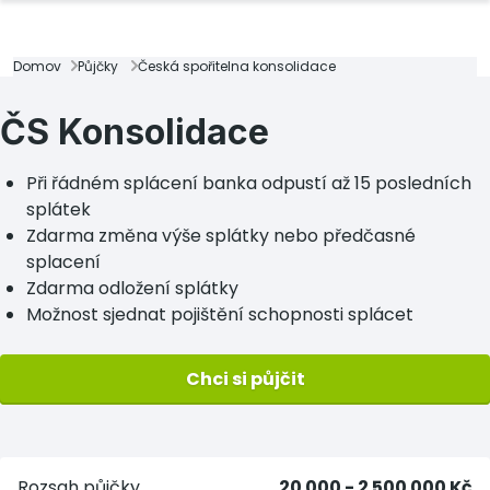
Domov
Půjčky
Česká spořitelna konsolidace
ČS Konsolidace
Při řádném splácení banka odpustí až 15 posledních
splátek
Zdarma změna výše splátky nebo předčasné
splacení
Zdarma odložení splátky
Možnost sjednat pojištění schopnosti splácet
Chci si půjčit
Rozsah půjčky
20 000 - 2 500 000 Kč