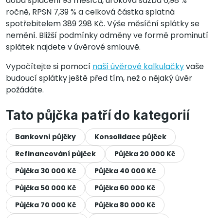
doba splácení 93 měsíců, úroková sazba 6,98 %
ročně, RPSN 7,39 % a celková částka splatná
spotřebitelem 389 298 Kč. Výše měsíční splátky se
nemění. Bližší podmínky odměny ve formě prominutí
splátek najdete v úvěrové smlouvě.
Vypočítejte si pomocí
naší úvěrové kalkulačky
vaše
budoucí splátky ještě před tím, než o nějaký úvěr
požádáte.
Tato půjčka patří do kategorií
Bankovní půjčky
Konsolidace půjček
Refinancování půjček
Půjčka 20 000 Kč
Půjčka 30 000 Kč
Půjčka 40 000 Kč
Půjčka 50 000 Kč
Půjčka 60 000 Kč
Půjčka 70 000 Kč
Půjčka 80 000 Kč