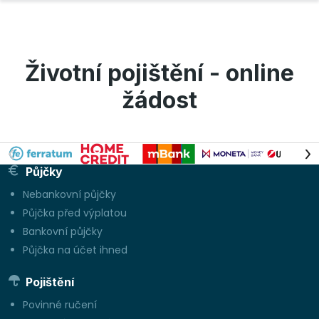
Životní pojištění - online
žádost
Půjčky
Nebankovní půjčky
Půjčka před výplatou
Bankovní půjčky
Půjčka na účet ihned
Pojištění
Povinné ručení