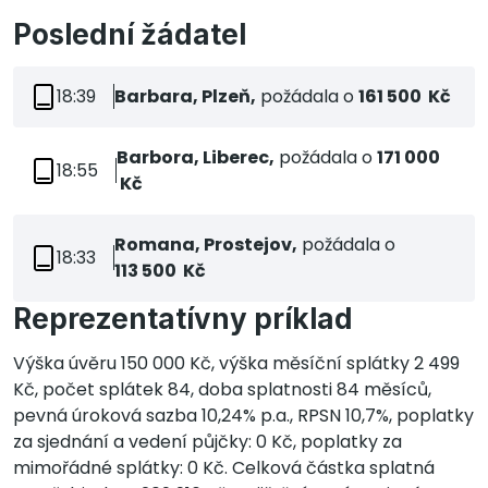
Poslední žádatel
18:39
Barbara, Plzeň,
požádala o
161 500 Kč
Barbora, Liberec,
požádala o
171 000
18:55
Kč
Romana, Prostejov,
požádala o
18:33
113 500 Kč
Reprezentatívny príklad
Výška úvěru 150 000 Kč, výška měsíční splátky 2 499
Kč, počet splátek 84, doba splatnosti 84 měsíců,
pevná úroková sazba 10,24% p.a., RPSN 10,7%, poplatky
za sjednání a vedení půjčky: 0 Kč, poplatky za
mimořádné splátky: 0 Kč. Celková částka splatná