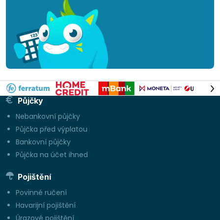
Půjčky
Nebankovní půjčky
Půjčka před výplatou
Bankovní půjčky
Půjčka na účet ihned
Pojištění
Povinné ručení
Havarijní pojištění
Úrazové pojištění