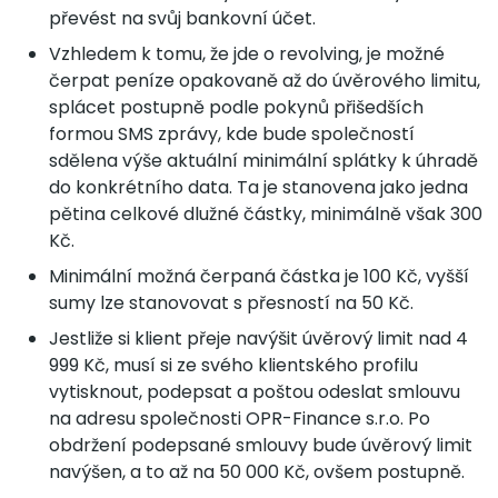
převést na svůj bankovní účet.
Vzhledem k tomu, že jde o revolving, je možné
čerpat peníze opakovaně až do úvěrového limitu,
splácet postupně podle pokynů přišedších
formou SMS zprávy, kde bude společností
sdělena výše aktuální minimální splátky k úhradě
do konkrétního data. Ta je stanovena jako jedna
pětina celkové dlužné částky, minimálně však 300
Kč.
Minimální možná čerpaná částka je 100 Kč, vyšší
sumy lze stanovovat s přesností na 50 Kč.
Jestliže si klient přeje navýšit úvěrový limit nad 4
999 Kč, musí si ze svého klientského profilu
vytisknout, podepsat a poštou odeslat smlouvu
na adresu společnosti OPR-Finance s.r.o. Po
obdržení podepsané smlouvy bude úvěrový limit
navýšen, a to až na 50 000 Kč, ovšem postupně.