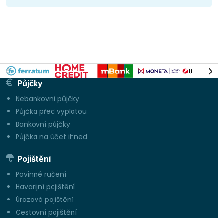
Půjčky
Nebankovní půjčky
Půjčka před výplatou
Bankovní půjčky
Půjčka na účet ihned
Pojištění
Povinné ručení
Havarijní pojištění
Úrazové pojištění
Cestovní pojištění