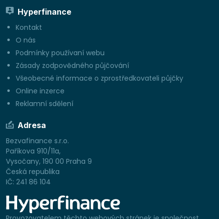
Hyperfinance
Kontakt
O nás
Podmínky používaní webu
Zásady zodpovědného půjčování
Všeobecné informace o zprostředkovateli půjčky
Online inzerce
Reklamní sdělení
Adresa
Bezvafinance s.r.o.
Paříkova 910/11a,
Vysočany, 190 00 Praha 9
Česká republika
IČ: 241 86 104
Provozovatelem těchto webových stránek je společnost