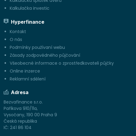
Kalkulačka splátek úvěrů
Kalkulačka investic
Hyperfinance
Kontakt
O nás
Podmínky používaní webu
Zásady zodpovědného půjčování
Všeobecné informace o zprostředkovateli půjčky
Online inzerce
Reklamní sdělení
Adresa
Bezvafinance s.r.o.
Paříkova 910/11a,
Vysočany, 190 00 Praha 9
Česká republika
IČ: 241 86 104