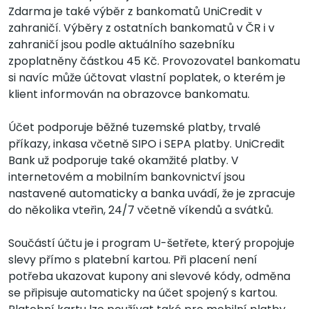
Zdarma je také výběr z bankomatů UniCredit v
zahraničí. Výběry z ostatních bankomatů v ČR i v
zahraničí jsou podle aktuálního sazebníku
zpoplatněny částkou 45 Kč. Provozovatel bankomatu
si navíc může účtovat vlastní poplatek, o kterém je
klient informován na obrazovce bankomatu.
Účet podporuje běžné tuzemské platby, trvalé
příkazy, inkasa včetně SIPO i SEPA platby. UniCredit
Bank už podporuje také okamžité platby. V
internetovém a mobilním bankovnictví jsou
nastavené automaticky a banka uvádí, že je zpracuje
do několika vteřin, 24/7 včetně víkendů a svátků.
Součástí účtu je i program U-šetřete, který propojuje
slevy přímo s platební kartou. Při placení není
potřeba ukazovat kupony ani slevové kódy, odměna
se připisuje automaticky na účet spojený s kartou.