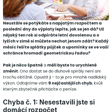
Neustále se potýkáte s napjatým rozpočtem a
poslední dny do výplaty lepíte, jak se jen dá? Už
nějaký ten rok si odpíráte letní dovolenou a o
lyžích v zimě si můžete nechat jenom zdát? Každý
měsíc řešíte splátky půjček a upomínky se ve vaší
schránce hromadí geometrickou řadou?
Pak je něco špatně
a
měli byste to urychleně
změnit
. Ono dostat se do dluhové spirály není ani
trochu obtížné. Opustit ji – to je pro mnohé nadlidský
výkon. Odtajníme vám
9 nejčastějších chyb
, kvůli
kterým zbytečně přicházíte o peníze.
Chyba č. 1: Nesestavili jste si
domácí rozpočet