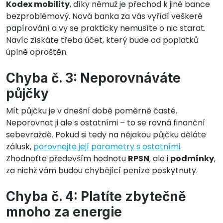
Kodex mobility
, díky němuž je přechod k jiné bance
bezproblémový. Nová banka za vás vyřídí veškeré
papírování a vy se prakticky nemusíte o nic starat.
Navíc získáte třeba účet, který bude od poplatků
úplně oproštěn.
Chyba č. 3: Neporovnáváte
půjčky
Mít půjčku je v dnešní době poměrně časté.
Neporovnat ji ale s ostatními – to se rovná finanční
sebevraždě. Pokud si tedy na nějakou půjčku děláte
zálusk,
porovnejte její parametry s ostatními
.
Zhodnoťte především hodnotu
RPSN
, ale i
podmínky
,
za nichž vám budou chybějící peníze poskytnuty.
Chyba č. 4: Platíte zbytečně
mnoho za energie