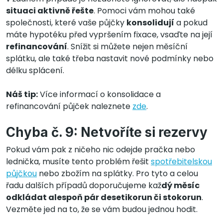
situaci aktivně řešte
. Pomoci vám mohou také
společnosti, které vaše půjčky
konsolidují
a pokud
máte hypotéku před vypršením fixace, vsaďte na její
refinancování
. Snížit si můžete nejen měsíční
splátku, ale také třeba nastavit nové podmínky nebo
délku splácení.
Náš tip:
Více informací o konsolidace a
refinancování půjček naleznete
zde
.
Chyba č. 9: Netvoříte si rezervy
Pokud vám pak z ničeho nic odejde pračka nebo
lednička, musíte tento problém řešit
spotřebitelskou
půjčkou
nebo zbožím na splátky. Pro tyto a celou
řadu dalších případů doporučujeme kaž
dý měsíc
odkládat alespoň pár desetikorun či stokorun
.
Vezměte jed na to, že se vám budou jednou hodit.