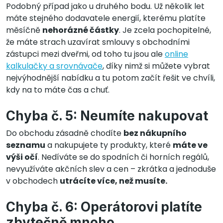
Podobný případ jako u druhého bodu. Už několik let
máte stejného dodavatele energií, kterému platíte
měsíčně
nehorázné částky
. Je zcela pochopitelné,
že máte strach uzavírat smlouvy s obchodními
zástupci mezi dveřmi, od toho tu jsou ale
online
kalkulačky a srovnávače
, díky nimž si můžete vybrat
nejvýhodnější nabídku a tu potom začít řešit ve chvíli,
kdy na to máte čas a chuť.
Chyba č. 5: Neumíte nakupovat
Do obchodu zásadně chodíte
bez nákupního
seznamu
a nakupujete ty produkty, které
máte ve
výši očí
. Nedíváte se do spodních či horních regálů,
nevyužíváte akčních slev a cen – zkrátka a jednoduše
v obchodech
utrácíte více, než musíte.
Chyba č. 6: Operátorovi platíte
zbytečně mnoho