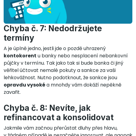
Chyba č. 7: Nedodržujete
termíny
A je úplně jedno, jestli jde o pozdě uhrazený
kontokorent
u banky nebo nesplacení nebankovní
půjčky v termínu. Tak jako tak si bude banka či jiný
věřitel účtovat nemalé pokuty a sankce za vaši
lehkovážnost. Nutno podotknout, že sankce jsou
opravdu vysoké
a mnohdy vám dokáží nepěkně
zavařit.
Chyba č. 8: Nevíte, jak
refinancovat a konsolidovat
Jakmile vám začnou přerůstat dluhy přes hlavu,
v žádném případě je nezačněte ignorovat, ale naopak