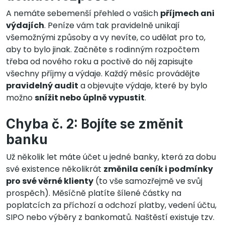
A nemáte sebemenší přehled o vašich
příjmech ani
výdajích
. Peníze vám tak pravidelně unikají
všemožnými způsoby a vy nevíte, co udělat pro to,
aby to bylo jinak. Začněte s rodinným rozpočtem
třeba od nového roku a poctivě do něj zapisujte
všechny příjmy a výdaje. Každý měsíc provádějte
pravidelný audit
a objevujte výdaje, které by bylo
možno
snížit nebo úplně vypustit
.
Chyba č. 2: Bojíte se změnit
banku
Už několik let máte účet u jedné banky, která za dobu
své existence několikrát
změnila ceník i podmínky
pro své věrné klienty
(to vše samozřejmě ve svůj
prospěch). Měsíčně platíte šílené částky na
poplatcích za příchozí a odchozí platby, vedení účtu,
SIPO nebo výběry z bankomatů. Naštěstí existuje tzv.