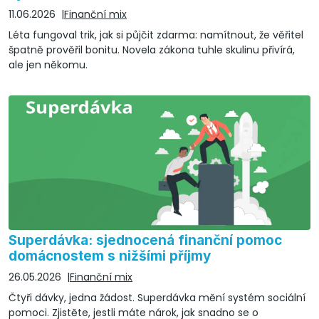
11.06.2026
Finanční mix
Léta fungoval trik, jak si půjčit zdarma: namítnout, že věřitel
špatně prověřil bonitu. Novela zákona tuhle skulinu přivírá,
ale jen někomu.
Superdávka: sjednocená finanční pomoc
domácnostem s nižšími příjmy
26.05.2026
Finanční mix
Čtyři dávky, jedna žádost. Superdávka mění systém sociální
pomoci. Zjistěte, jestli máte nárok, jak snadno se o