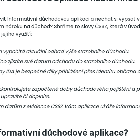
it Informativní důchodovou aplikaci a nechat si vypsat v
m nároku na důchod? Shrňme to slovy ČSSZ, která v úvod
jejího využití:
 vypočítá aktuální odhad výše starobního důchodu.
no zjistíte své datum odchodu do starobního důchodu.
by IDA je bezpečné díky přihlášení přes Identitu občana 
zkontrolujete započtené doby důchodového pojištění a p
pravíte či doplníte.
ým datům z evidence ČSSZ Vám aplikace ukáže informa
formativní důchodové aplikace?