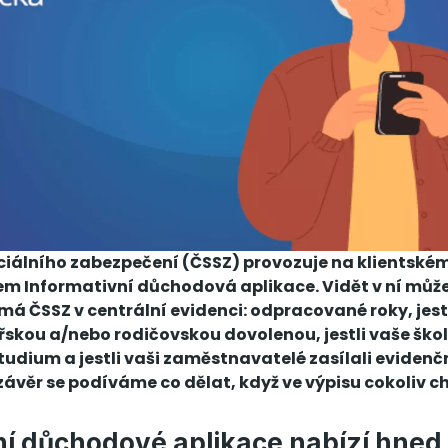
iálního zabezpečení (ČSSZ) provozuje na klientském
m Informativní důchodová aplikace. Vidět v ní může
má ČSSZ v centrální evidenci: odpracované roky, jest
skou a/nebo rodičovskou dovolenou, jestli vaše ško
tudium a jestli vaši zaměstnavatelé zasílali evidenčn
 závěr se podíváme co dělat, když ve výpisu cokoliv ch
ní důchodové aplikace nabízí hned 