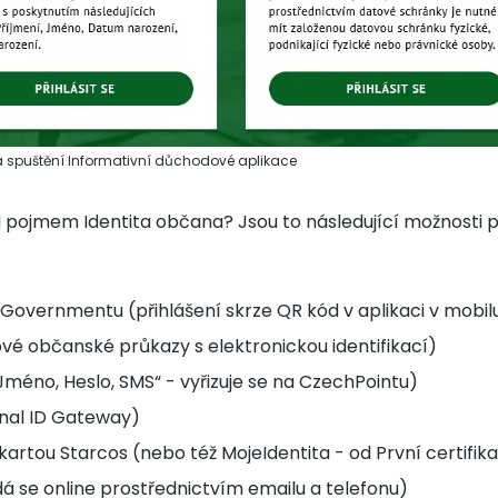
na spuštění Informativní důchodové aplikace
 pojmem Identita občana? Jsou to následující možnosti př
-Governmentu (přihlášení skrze QR kód v aplikaci v mobil
é občanské průkazy s elektronickou identifikací)
„Jméno, Heslo, SMS“ - vyřizuje se na CzechPointu)
onal ID Gateway)
s kartou Starcos (nebo též MojeIdentita - od První certifik
á se online prostřednictvím emailu a telefonu)