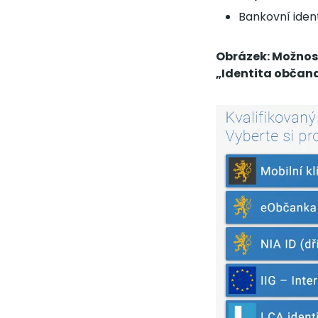
Bankovní ident
Obrázek: Možnost
„Identita občan