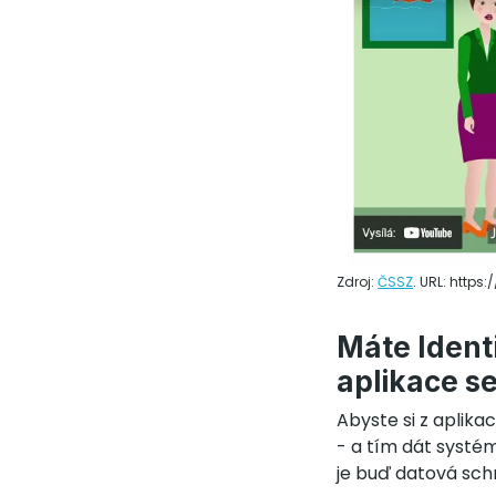
Zdroj:
ČSSZ
. URL: http
Máte Ident
aplikace s
Abyste si z aplika
- a tím dát systém
je buď datová sch