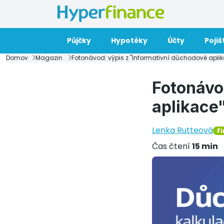
Půjčky
Hypotéky
Účty
Pojiš
Domov
Magazin
Fotonávod: výpis z "Informativní důchodové aplik
Fotonávo
aplikace
Lenka Rutteová
F
Čas čtení
15 min