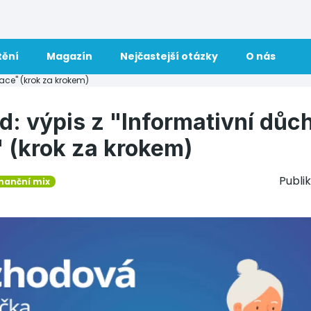
tění
Magazín
Nejčastejší otázky
O nás
ace" (krok za krokem)
d: výpis z "Informativní dů
" (krok za krokem)
Publi
inanční mix