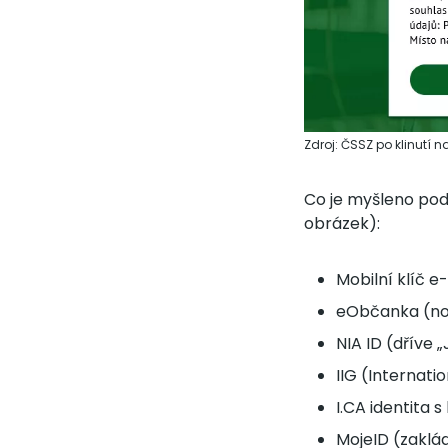
Zdroj: ČSSZ po klinutí 
Co je myšleno pod
obrázek):
Mobilní klíč e
eObčanka (nov
NIA ID (dříve 
IIG (Internati
I.CA identita 
MojeID (zaklád