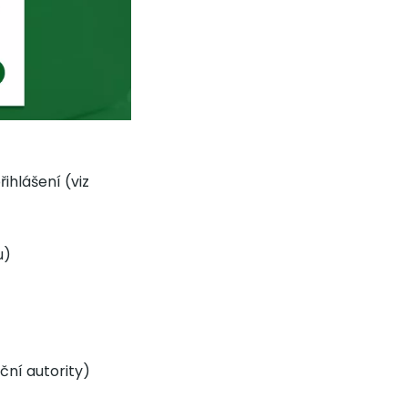
ihlášení (viz
u)
ační autority)