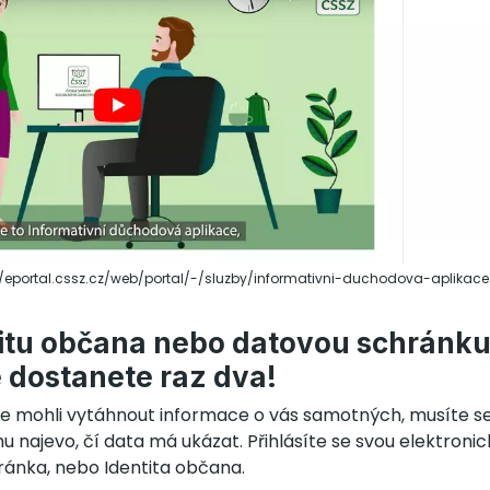
s://eportal.cssz.cz/web/portal/-/sluzby/informativni-duchodova-aplikace
itu občana nebo datovou schránku
e dostanete raz dva!
ce mohli vytáhnout informace o vás samotných, musíte se k
u najevo, čí data má ukázat. Přihlásíte se svou elektronic
ránka, nebo Identita občana.