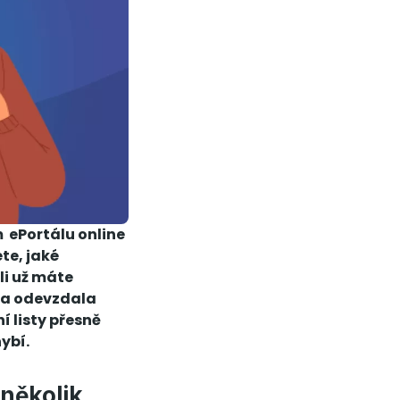
 ePortálu online
te, jaké
li už máte
la odevzdala
í listy přesně
ybí.
několik