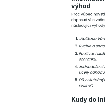
výhod
Proč vůbec navštív
doposud ví o vaše
následující výhody 
„Aplikace Vám
Rychle a snad
Používání služ
schránku.
Jednoduše si 
účely odhadu u
Díky skutečn
reálně“.
Kudy do In