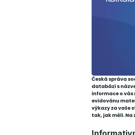
Česká správa soc
databázi s názve
informace o vás 
evidovánu mateř
výkazy za vaše s
tak, jak měli. Na
Informativ