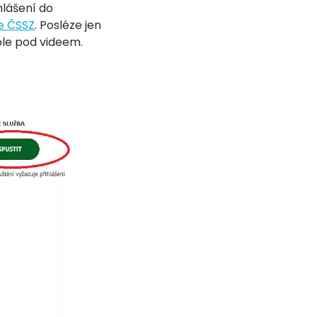
hlášení do
e ČSSZ
. Posléze jen
dole pod videem.