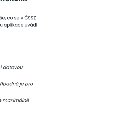
še, co se v ČSSZ
u aplikace uvádí
či datovou
řípadně je pro
ce maximálně