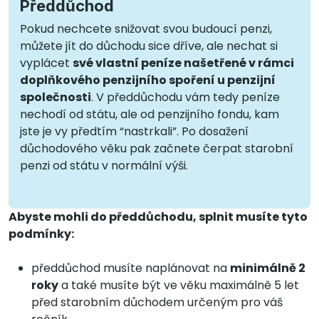
Předdůchod
Pokud nechcete snižovat svou budoucí penzi,
můžete jít do důchodu sice dříve, ale nechat si
vyplácet
své vlastní peníze našetřené v rámci
doplňkového penzijního spoření u penzijní
společnosti
. V předdůchodu vám tedy peníze
nechodí od státu, ale od penzijního fondu, kam
jste je vy předtím “nastrkali”. Po dosažení
důchodového věku pak začnete čerpat starobní
penzi od státu v normální výši.
Abyste mohli do předdůchodu, splnit musíte tyto
podmínky:
předdůchod musíte naplánovat na
minimálně 2
roky
a také musíte být ve věku maximálně 5 let
před starobním důchodem určeným pro váš