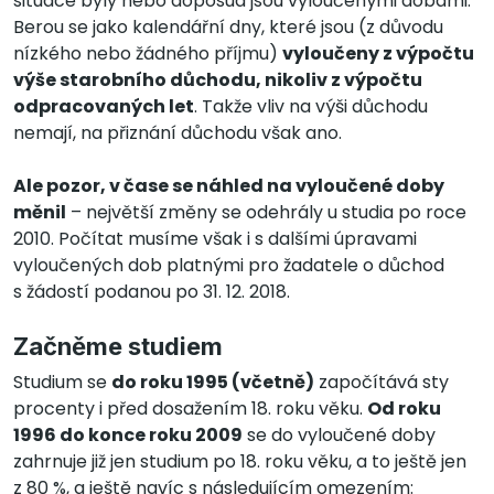
situace byly nebo doposud jsou vyloučenými dobami.
Berou se jako kalendářní dny, které jsou (z důvodu
nízkého nebo žádného příjmu)
vyloučeny z výpočtu
výše starobního důchodu, nikoliv z výpočtu
odpracovaných let
. Takže vliv na výši důchodu
nemají, na přiznání důchodu však ano.
Ale pozor, v čase se náhled na vyloučené doby
měnil
– největší změny se odehrály u studia po roce
2010. Počítat musíme však i s dalšími úpravami
vyloučených dob platnými pro žadatele o důchod
s žádostí podanou po 31. 12. 2018.
Začněme studiem
Studium se
do roku 1995 (včetně)
započítává sty
procenty i před dosažením 18. roku věku.
Od roku
1996 do konce roku 2009
se do vyloučené doby
zahrnuje již jen studium po 18. roku věku, a to ještě jen
z 80 %, a ještě navíc s následujícím omezením: