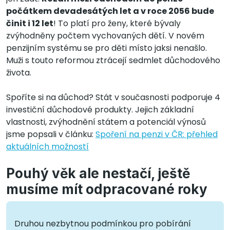
počátkem devadesátých let a v roce 2056 bude
činit i 12 let
! To platí pro ženy, které bývaly
zvýhodněny počtem vychovaných dětí. V novém
penzijním systému se pro děti místo jaksi nenašlo.
Muži s touto reformou ztrácejí sedmlet důchodového
života.
Spoříte si na důchod? Stát v současnosti podporuje 4
investiční důchodové produkty. Jejich základní
vlastnosti, zvýhodnění státem a potenciál výnosů
jsme popsali v článku:
Spoření na penzi v ČR: přehled
aktuálních možností
Pouhý věk ale nestačí, ještě
musíme mít odpracované roky
Druhou nezbytnou podmínkou pro pobírání