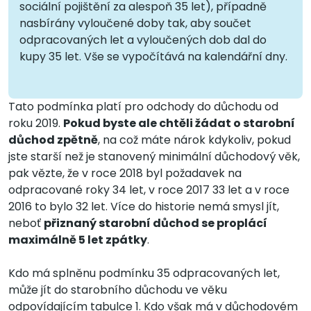
sociální pojištění za alespoň 35 let), případně
nasbírány vyloučené doby tak, aby součet
odpracovaných let a vyloučených dob dal do
kupy 35 let. Vše se vypočítává na kalendářní dny.
Tato podmínka platí pro odchody do důchodu od
roku 2019.
Pokud byste ale chtěli žádat o starobní
důchod zpětně
, na což máte nárok kdykoliv, pokud
jste starší než je stanovený minimální důchodový věk,
pak vězte, že v roce 2018 byl požadavek na
odpracované roky 34 let, v roce 2017 33 let a v roce
2016 to bylo 32 let. Více do historie nemá smysl jít,
neboť
přiznaný starobní důchod se proplácí
maximálně 5 let zpátky
.
Kdo má splněnu podmínku 35 odpracovaných let,
může jít do starobního důchodu ve věku
odpovídajícím tabulce 1. Kdo však má v důchodovém