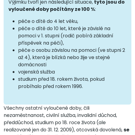
Výjimku tvoří jen následující situace,
tyto jsou do
vyloučené doby počítány ze 100 %
:
péče o dítě do 4 let věku,
péče o dítě do 10 let, které je závislé na
pomoci v 1. stupni (rodič pobírá základní
příspěvek na péči),
péče o osobu závislou na pomoci (ve stupni 2
až 4), která je blízká nebo žije ve stejné
domácnosti
vojenská služba
studium před 18. rokem života, pokud
probíhalo před rokem 1996.
Všechny ostatní vyloučené doby, čili
nezaměstnanost, civilní služba, invalidní důchod,
předdůchod, studium po 18. roce života (ale
realizované jen do 31. 12. 2009), otcovská dovolená,
se