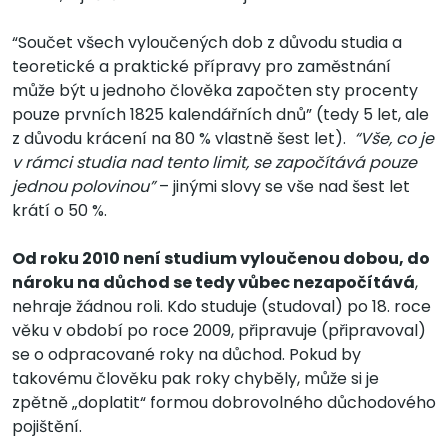
“Součet všech vyloučených dob z důvodu studia a
teoretické a praktické přípravy pro zaměstnání
může být u jednoho člověka započten sty procenty
pouze prvních 1825 kalendářních dnů” (tedy 5 let, ale
z důvodu krácení na 80 % vlastně šest let).
“Vše, co je
v rámci studia nad tento limit, se započítává pouze
jednou polovinou”
– jinými slovy se vše nad šest let
krátí o 50 %.
Od roku 2010 není studium vyloučenou dobou, do
nároku na důchod se tedy vůbec nezapočítává
,
nehraje žádnou roli. Kdo studuje (studoval) po 18. roce
věku v období po roce 2009, připravuje (připravoval)
se o odpracované roky na důchod. Pokud by
takovému člověku pak roky chyběly, může si je
zpětně „doplatit“ formou dobrovolného důchodového
pojištění.