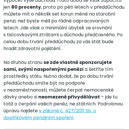
výpočet výše důchodu. I tato doba se však započítá
jen
80 procenty
, proto po pěti letech v předdůchodu
můžete mít o několik set korun méně na starobní
penzi, než byste měli po řádně odpracovaných
letech. Jde však o minimální úbytek ve srovnání
s tisícovkovými ztrátami u důchodu předčasného. Po
celou dobu trvání předdůchodu za vás stát bude
hradit zdravotní pojištění.
Na druhou stranu
se zde vlastně sponzorujete
sami, svými naspořenými penězi
a šetříte tím
prostředky státu. Nutno dodat, že po dobu trvání
předdůchodu smíte být na podpoře
v nezaměstnanosti, můžete čerpat nemocenské
dávky anebo si
neomezeně přivydělávat
– jde tu
totiž o čerpání vašich peněz, ne státních. Podrobnou
úpravu najdete
v zákoně č. 427/2011 Sb. o
doplňkovém penzijním spoření
.