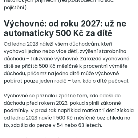
historických příjmech (resp.odvodech na soc.
pojištění).
Výchovné: od roku 2027: už ne
automaticky 500 Kč za dítě
Od ledna 2023 náleží všem důchodcům, kteří
vychovali jedno nebo více dětí, zvýšení starobního
důchodu – takzvané výchovné. Za každé vychované
dítě se přičítá 500 Kč měsíčně k procentní výměře
důchodu, přičemž na jedno dítě může výchovné
pobírat pouze jeden rodič – ten, kdo o dítě pečoval.
Výchovné se přiznalo i zpětně těm, kdo odešli do
důchodu před rokem 2023, pokud splnili zákonné
podmínky. V praxi tak například matka tří dětí získala
od ledna 2023 navíc 1 500 Kč měsíčně bez ohledu na
to, zda šla do penze v 54 nebo 63 letech.