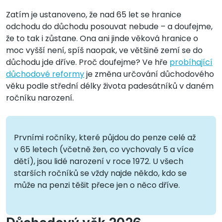
Zatím je ustanoveno, že nad 65 let se hranice
odchodu do důchodu posouvat nebude – a doufejme,
že to tak i zůstane. Ona ani jinde věková hranice o
moc vyšší není, spíš naopak, ve většině zemí se do
důchodu jde dříve. Proč doufejme? Ve hře
probíhající
důchodové reformy
je změna určování důchodového
věku podle střední délky života padesátníků v daném
ročníku narození.
Prvními ročníky, které půjdou do penze celé až
v 65 letech (včetně žen, co vychovaly 5 a více
dětí), jsou lidé narození v roce 1972. U všech
starších ročníků se vždy najde někdo, kdo se
může na penzi těšit přece jen o něco dříve.