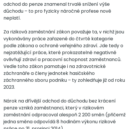
odchod do penze znamenal trvalé snížení výše
důchodu – to pro fyzicky náročné profese nově
neplatí.
Za riziková zaměstnání zákon považuje ta, v nichž jsou
vykonávány práce zařazené do čtvrté kategorie
podle zákona o ochraně veřejného zdraví. Jde tedy o
nejzatěžující práce, které prokazatelně negativně
ovlivňují zdraví a pracovní schopnost zaměstnanců.
Vedle toho zákon pamatuje i na zdravotnické
záchranáře a členy jednotek hasičského
záchranného sboru podniku – ty zohledňuje již od roku
2023.
Nárok na dřívější odchod do důchodu bez krácení
penze vzniká zaměstnanci, který v rizikovém
zaměstnání odpracoval alespoň 2 200 směn (přičemž
jedna směna odpovídá 8 hodinám výkonu rizikové
práce po 31. prosinci 2014).