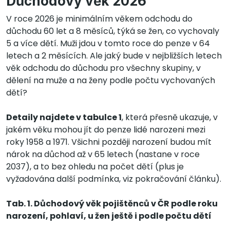
Důchodový věk 2026
V roce 2026 je minimálním věkem odchodu do
důchodu 60 let a 8 měsíců, týká se žen, co vychovaly
5 a více dětí. Muži jdou v tomto roce do penze v 64
letech a 2 měsících. Ale jaký bude v nejbližších letech
věk odchodu do důchodu pro všechny skupiny, v
dělení na muže a na ženy podle počtu vychovaných
dětí?
Detaily najdete v tabulce 1
, která přesně ukazuje, v
jakém věku mohou jít do penze lidé narozeni mezi
roky 1958 a 1971. Všichni později narození budou mít
nárok na důchod až v 65 letech (nastane v roce
2037), a to bez ohledu na počet dětí (plus je
vyžadována další podmínka, viz pokračování článku).
Tab. 1. Důchodový věk pojištěnců v ČR podle roku
narození, pohlaví, u žen ještě i podle počtu dětí