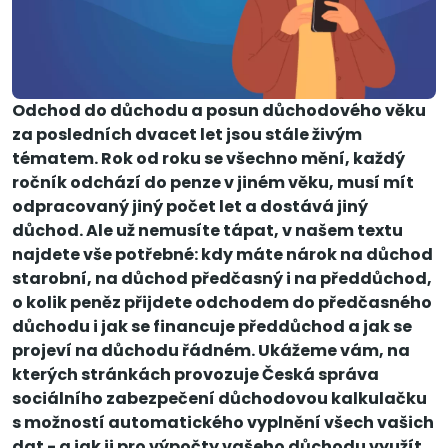
Odchod do důchodu a posun důchodového věku
za posledních dvacet let jsou stále živým
tématem. Rok od roku se všechno mění, každý
ročník odchází do penze v jiném věku, musí mít
odpracovaný jiný počet let a dostává jiný
důchod. Ale už nemusíte tápat, v našem textu
najdete vše potřebné: kdy máte nárok na důchod
starobní, na důchod předčasný i na předdůchod,
o kolik peněz přijdete odchodem do předčasného
důchodu i jak se financuje předdůchod a jak se
projeví na důchodu řádném. Ukážeme vám, na
kterých stránkách provozuje Česká správa
sociálního zabezpečení důchodovou kalkulačku
s možností automatického vyplnění všech vašich
dat - a jak ji pro výpočty vašeho důchodu využít.