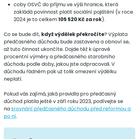
coby OSVČ do příjmu ve výši hranice, která
zakládá povinnost platit sociální pojištění (v roce
2024 je to celkem
105 520 Kč za rok
).
Co se bude dít,
když výdělek překročíte
? Výplata
předčasného důchodu bude zastavena a obnoví se,
až tuto činnost ukončíte. Dojde též k úpravě
procentní výměry a předčasného starobního
důchodu podle doby, jakou jste odpracovali. V
důchodu řádném pak už tolik omezení výdělku
neplatí.
Pokud vás zajímá, jaká pravidla pro předčasný
důchod platila ještě v září roku 2023, podívejte se
na
srovnání předčasného důchodu před reformou a
po ní
.