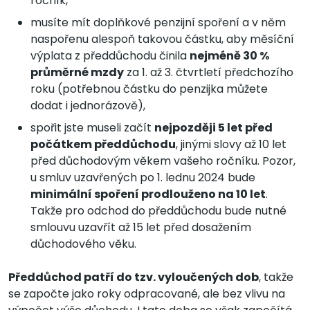
ročník,
musíte mít doplňkové penzijní spoření a v něm
naspořenu alespoň takovou částku, aby měsíční
výplata z předdůchodu činila
nejméně 30 %
průměrné mzdy
za 1. až 3. čtvrtletí předchozího
roku (potřebnou částku do penzijka můžete
dodat i jednorázově),
spořit jste museli začít
nejpozději 5 let před
počátkem předdůchodu
, jinými slovy až 10 let
před důchodovým věkem vašeho ročníku. Pozor,
u smluv uzavřených po 1. lednu 2024 bude
minimální spoření prodlouženo na 10 let
.
Takže pro odchod do předdůchodu bude nutné
smlouvu uzavřít až 15 let před dosažením
důchodového věku.
Předdůchod patří do tzv. vyloučených dob
, takže
se započte jako roky odpracované, ale bez vlivu na