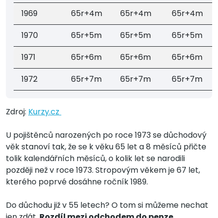
1969
65r+4m
65r+4m
65r+4m
1970
65r+5m
65r+5m
65r+5m
1971
65r+6m
65r+6m
65r+6m
1972
65r+7m
65r+7m
65r+7m
Zdroj:
Kurzy.cz
U pojištěnců narozených po roce 1973 se důchodový
věk stanoví tak, že se k věku 65 let a 8 měsíců přičte
tolik kalendářních měsíců, o kolik let se narodili
později než v roce 1973. Stropovým věkem je 67 let,
kterého poprvé dosáhne ročník 1989.
Do důchodu již v 55 letech? O tom si můžeme nechat
jen zdát.
Rozdíl mezi odchodem do penze