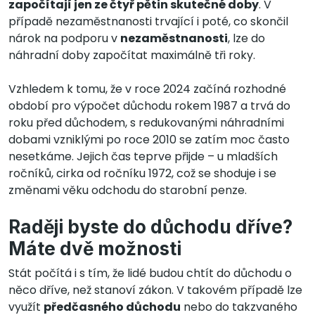
započítají jen ze čtyř pětin skutečné doby
. V
případě nezaměstnanosti trvající i poté, co skončil
nárok na podporu v
nezaměstnanosti
, lze do
náhradní doby započítat maximálně tři roky.
Vzhledem k tomu, že v roce 2024 začíná rozhodné
období pro výpočet důchodu rokem 1987 a trvá do
roku před důchodem, s redukovanými náhradními
dobami vzniklými po roce 2010 se zatím moc často
nesetkáme. Jejich čas teprve přijde – u mladších
ročníků, cirka od ročníku 1972, což se shoduje i se
změnami věku odchodu do starobní penze.
Raději byste do důchodu dříve?
Máte dvě možnosti
Stát počítá i s tím, že lidé budou chtít do důchodu o
něco dříve, než stanoví zákon. V takovém případě lze
využít
předčasného důchodu
nebo do takzvaného