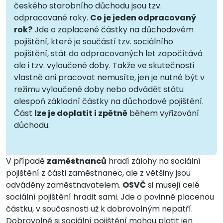
českého starobního důchodu jsou tzv.
odpracované roky.
Co je jeden odpracovaný
rok?
Jde o zaplacené částky na důchodovém
pojištění, které je součástí tzv. sociálního
pojištění, stát do odpracovaných let započítává
ale i tzv. vyloučené doby. Takže ve skutečnosti
vlastně ani pracovat nemusíte, jen je nutné být v
režimu vyloučené doby nebo odvádět státu
alespoň základní částky na důchodové pojištění.
Část
lze je doplatit i zpětně
během vyřizování
důchodu.
V případě
zaměstnanců
hradí zálohy na sociální
pojištění z části zaměstnanec, ale z většiny jsou
odváděny zaměstnavatelem.
OSVČ
si musejí celé
sociální pojištění hradit sami. Jde o povinně placenou
částku, v současnosti už k dobrovolným nepatří.
Dobrovolně si sociální pojištění mohou platit jen