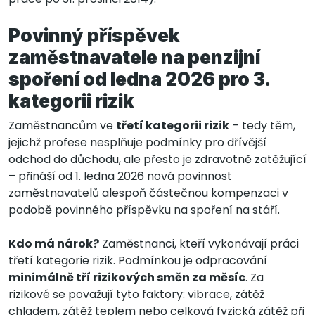
Povinný příspěvek
zaměstnavatele na penzijní
spoření od ledna 2026 pro 3.
kategorii rizik
Zaměstnancům ve
třetí kategorii rizik
– tedy těm,
jejichž profese nesplňuje podmínky pro dřívější
odchod do důchodu, ale přesto je zdravotně zatěžující
– přináší od 1. ledna 2026 nová povinnost
zaměstnavatelů alespoň částečnou kompenzaci v
podobě povinného příspěvku na spoření na stáří.
Kdo má nárok?
Zaměstnanci, kteří vykonávají práci
třetí kategorie rizik. Podmínkou je odpracování
minimálně tří rizikových směn za měsíc
. Za
rizikové se považují tyto faktory: vibrace, zátěž
chladem, zátěž teplem nebo celková fyzická zátěž při