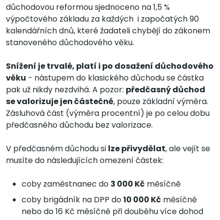
důchodovou reformou sjednoceno na 1,5 %
výpočtového základu za každých i započatých 90
kalendářních dnů, které žadateli chybějí do zákonem
stanoveného důchodového věku.
Snížení je trvalé, platí i po dosažení důchodového
věku
- nástupem do klasického důchodu se částka
pak už nikdy nezdvihá. A pozor:
předčasný důchod
se valorizuje jen částečně
, pouze základní výměra.
Zásluhová část (výměra procentní) je po celou dobu
předčasného důchodu bez valorizace.
V předčasném důchodu si
lze přivydělat
, ale vejít se
musíte do následujících omezení částek:
coby zaměstnanec do
3 000 Kč
měsíčně
coby brigádník na DPP do
10 000 Kč
měsíčně
nebo do 16 Kč měsíčně při douběhu více dohod