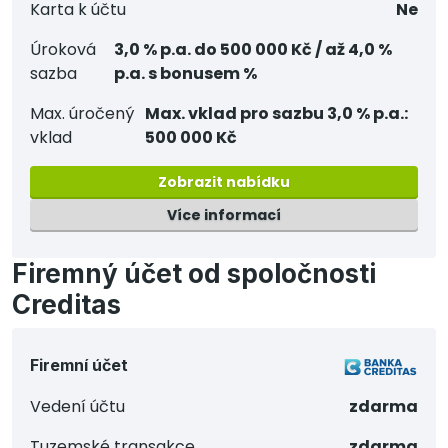
Karta k účtu
Ne
Úroková
3,0 % p.a. do 500 000 Kč / až 4,0 %
sazba
p.a. s bonusem %
Max. úročený
Max. vklad pro sazbu 3,0 % p.a.:
vklad
500 000 Kč
Zobrazit nabídku
Více informací
Firemný účet od spoločnosti
Creditas
Firemní účet
Vedení účtu
zdarma
Tuzemské transakce
zdarma