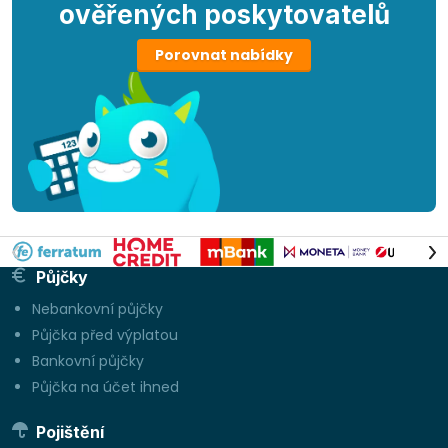
ověřených poskytovatelů
Porovnat nabídky
Půjčky
Nebankovní půjčky
Půjčka před výplatou
Bankovní půjčky
Půjčka na účet ihned
Pojištění