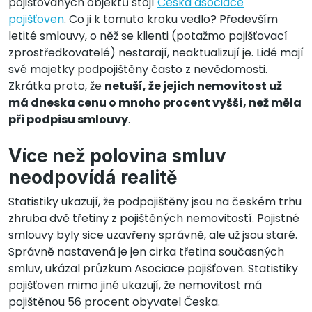
pojišťovaných objektů stojí
Česká asociace
pojišťoven
. Co ji k tomuto kroku vedlo? Především
letité smlouvy, o něž se klienti (potažmo pojišťovací
zprostředkovatelé) nestarají, neaktualizují je. Lidé mají
své majetky podpojištěny často z nevědomosti.
Zkrátka proto, že
netuší, že jejich nemovitost už
má dneska cenu o mnoho procent vyšší, než měla
při podpisu smlouvy
.
Více než polovina smluv
neodpovídá realitě
Statistiky ukazují, že podpojištěny jsou na českém trhu
zhruba dvě třetiny z pojištěných nemovitostí. Pojistné
smlouvy byly sice uzavřeny správně, ale už jsou staré.
Správně nastavená je jen cirka třetina současných
smluv, ukázal průzkum Asociace pojišťoven. Statistiky
pojišťoven mimo jiné ukazují, že nemovitost má
pojištěnou 56 procent obyvatel Česka.