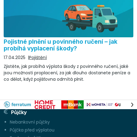
Pojistné plnění u povinného ručení – jak
probíhá vyplacení škody?
17.04.2025
Pojištění
Zjistěte, jak probíhá výplata škody z povinného ručení, jaké
jsou možnosti proplacení, za jak dlouho dostanete peníze a
co dělat, když pojišťovna odmítá plnit.
Půjčky
Nebankovní půjčky
Půjčka před výplatou