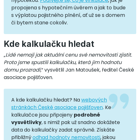
hypotékou.
Podívejte se, co je vinkulace
, jak je
propojena s hypotečním úvěrem a jak to bude
s výplatou pojistného plnění, ať už se s domem
či bytem stane cokoliv.
Kde kalkulačku hledat
„
Lidé nemají jak aktuální cenu své nemovitosti zjistit.
Proto jsme spustili kalkulačku, která jim hodnotu
domu prozradí,
“ vysvětlil Jan Matoušek, ředitel České
asociace pojišťoven.
A kde kalkulačku hledat? Na
webových
stránkách České asociace pojišťoven
. Ke
kalkulačce jsou připojeny
podrobné
vysvětlivky
, s nimiž pak už snadno dokážete
data do kalkulačky zadat správně. Získáte
přibližný
odhad hodnoty nemovitosti
, jakou