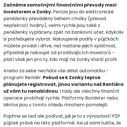
Začněme samotnými finančními převody mezi
investorem a Zonky.
Peníze jsou do elektronické
peněženky převáděny během chvilky (převod
nepřekročí hodiny), velmi rychle jsou také z
peněženky vypláceny zpět na bankovní účet, kdykoliv
si potřebujete vybrat. Nakoupené podíly v půjčkách
můžete prodat i dříve, než nastane jejich splatnost,
případně je nakoupit od prodávajících investorů -
platí však jen pro ty, kdo mají na Zonky starší profil.
Anebo za sebe necháte vše dělat automatiku -
program Rentiér.
Pokud se k Zonky teprve
plánujete registrovat, jinou variantu než Rentiéra
už vám tu nenabídnou
. I tady ale všechny finanční
operace probíhají rychle. Platformy Bondster nebo
Mintos jsou v tomto ohledu mnohem pomalejší.
Pojďme se teď ale podívat, jak je to s výnosností P2P
půjček právě na této platformě. Asi už sami tušíte, že