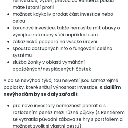
reinvestice, výběr, převod do Rentiéra, pokud
máte i starší profil
možnost kdykoliv prodat část investice nebo
celou
korunové investice, takže nemusíte mít obavy o
vývoj kurzu koruny vůči například euru
zákaznická podpora na vysoké úrovni
spousta dostupných info o fungování celého
systému
služba Zonky v oblasti vymáhání
opožděných/nesplácených částek
A co se nevýhod týká, tou největší jsou samozřejmě
poplatky, které snižují výnosnost investice.
K dalším
nevýhodám by se daly zařadit
:
pro nové investory nemožnost pohrát si s
rozložením peněz mezi různé půjčky (s Rentiérem
se vytratila původní zábava ze hry s portfoliem a
možnost zvolit si vlastní cestu)