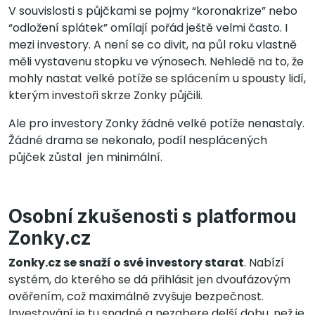
V souvislosti s půjčkami se pojmy “koronakrize” nebo
“odložení splátek” omílají pořád ještě velmi často. I
mezi investory. A není se co divit, na půl roku vlastně
měli vystavenu stopku ve výnosech. Nehledě na to, že
mohly nastat velké potíže se splácením u spousty lidí,
kterým investoři skrze Zonky půjčili.
Ale pro investory Zonky žádné velké potíže nenastaly.
Žádné drama se nekonalo, podíl nesplácených
půjček zůstal jen minimální.
Osobní zkušenosti s platformou
Zonky.cz
Zonky.cz se snaží o své investory starat
. Nabízí
systém, do kterého se dá přihlásit jen dvoufázovým
ověřením, což maximálně zvyšuje bezpečnost.
Investování je tu snadné a nezabere delší dobu, než je