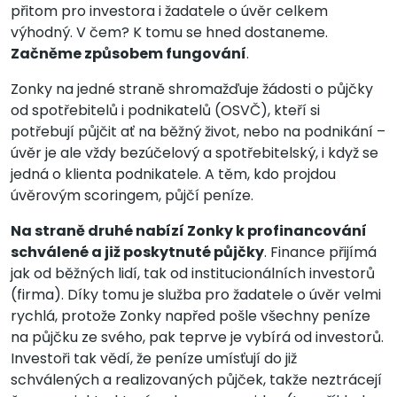
přitom pro investora i žadatele o úvěr celkem
výhodný. V čem? K tomu se hned dostaneme.
Začněme způsobem fungování
.
Zonky na jedné straně shromažďuje žádosti o půjčky
od spotřebitelů i podnikatelů (OSVČ), kteří si
potřebují půjčit ať na běžný život, nebo na podnikání –
úvěr je ale vždy bezúčelový a spotřebitelský, i když se
jedná o klienta podnikatele. A těm, kdo projdou
úvěrovým scoringem, půjčí peníze.
Na straně druhé nabízí Zonky k profinancování
schválené a již poskytnuté půjčky
. Finance přijímá
jak od běžných lidí, tak od institucionálních investorů
(firma). Díky tomu je služba pro žadatele o úvěr velmi
rychlá, protože Zonky napřed pošle všechny peníze
na půjčku ze svého, pak teprve je vybírá od investorů.
Investoři tak vědí, že peníze umísťují do již
schválených a realizovaných půjček, takže neztrácejí