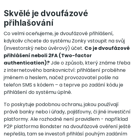
Skvělé je dvoufázové
přihlašování
Co velmi oceňujeme, je dvoufázové přihlášení,
kdykoliv chcete do systému Zonky vstoupit na svůj
(investorský nebo úvěrový) účet.
Co je dvoufázové
přihlášení neboli 2FA (Two-factor
authentication)?
Jde o způsob, který známe třeba
z internetového bankovnictví: přihlášení proběhne
jménem a heslem, načež provozovatel pošle na
telefon SMS s kódem – a teprve po zadání kódu je
přihlášení do systému úplné.
To poskytuje podobnou ochranu, jakou používají
právě banky nebo i úřady, pojišťovny, či jiné investiční
platformy. Ale rozhodně není pravidlem - například
P2P platforma Bondster na dvoufázové ověření ještě
nepřešla, tam se investoři přihlásí pouhým zadáním