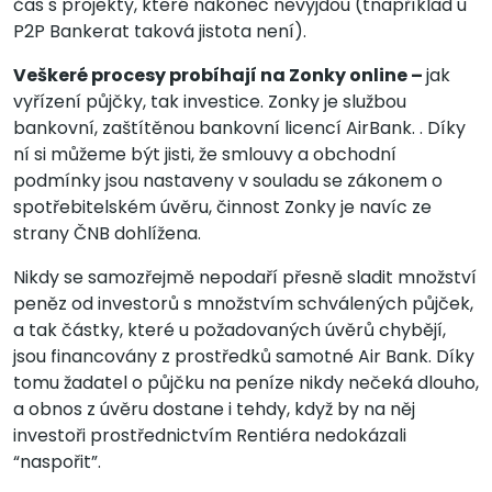
čas s projekty, které nakonec nevyjdou (tnapříklad u
P2P Bankerat taková jistota není).
Veškeré procesy probíhají na Zonky online –
jak
vyřízení půjčky, tak investice. Zonky je službou
bankovní, zaštítěnou bankovní licencí AirBank. . Díky
ní si můžeme být jisti, že smlouvy a obchodní
podmínky jsou nastaveny v souladu se zákonem o
spotřebitelském úvěru, činnost Zonky je navíc ze
strany ČNB dohlížena.
Nikdy se samozřejmě nepodaří přesně sladit množství
peněz od investorů s množstvím schválených půjček,
a tak částky, které u požadovaných úvěrů chybějí,
jsou financovány z prostředků samotné Air Bank. Díky
tomu žadatel o půjčku na peníze nikdy nečeká dlouho,
a obnos z úvěru dostane i tehdy, když by na něj
investoři prostřednictvím Rentiéra nedokázali
“naspořit”.