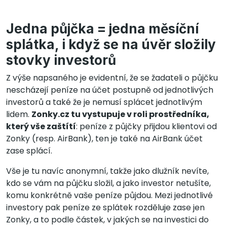
Jedna půjčka = jedna měsíční
splátka, i když se na úvěr složily
stovky investorů
Z výše napsaného je evidentní, že se žadateli o půjčku
nescházejí peníze na účet postupně od jednotlivých
investorů a také že je nemusí splácet jednotlivým
lidem.
Zonky.cz tu vystupuje v roli prostředníka,
který vše zaštítí
: peníze z půjčky přijdou klientovi od
Zonky (resp. AirBank), ten je také na AirBank účet
zase splácí.
Vše je tu navíc anonymní, takže jako dlužník nevíte,
kdo se vám na půjčku složil, a jako investor netušíte,
komu konkrétně vaše peníze půjdou. Mezi jednotlivé
investory pak peníze ze splátek rozděluje zase jen
Zonky, a to podle částek, v jakých se na investici do