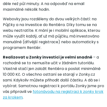
déle než půl minuty. A na odpověď na email
maximálně několik hodin.
Webovky jsou rozděleny do dvou velkých částí: na
Půjčky a na Investice do Rentiéra. Díky tomu se na
webu neztratíte. K mání je i mobilní aplikace, kterou
může využít každý, ať už má půjčku, má investováno
manuálně (dřívější registrace) nebo automaticky s
programem Rentiér.
Realizovat u Zonky investici je velmi snadné
– a
rozhodně se to nemusíte učit v žádném tutoriálu.
Vlastně stačí jen založit Rentiéra a poslat minimálně
10 000 Kč. O všechno osttaní se starají v Zonky.cz
sami. Kdykoliv můžete přihodit další částku. A dá se i
vybírat. Samotnou registraci k portálu Zonky jsme pro
vás připravili ve
fotonávodu na registraci k zonky krok
za krokem
.