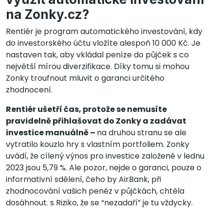
na Zonky.cz?
Rentiér je program automatického investování, kdy
do investorského účtu vložíte alespoň 10 000 Kč. Je
nastaven tak, aby vkládal peníze do půjček s co
největší mírou diverzifikace. Díky tomu si mohou
Zonky troufnout mluvit o garanci určitého
zhodnocení.
Rentiér ušetří čas, protože se nemusíte
pravidelně přihlašovat do Zonky a zadávat
investice manuálně –
na druhou stranu se ale
vytratilo kouzlo hry s vlastním portfoliem. Zonky
uvádí, že cílený výnos pro investice založené v lednu
2023 jsou 5,79 %. Ale pozor, nejde o garanci, pouze o
informativní sdělení, čeho by AirBank, při
zhodnocování vašich peněz v půjčkách, chtěla
dosáhnout. s Riziko, že se “nezadaří” je tu vždycky.