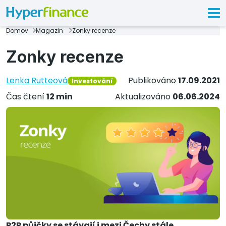
Domov
Magazin
Zonky recenze
Zonky recenze
Lenka Rutteová
Publikováno
17.09.2021
Investování
Čas čtení
12 min
Aktualizováno
06.06.2024
P2P půjčky se stávají i mezi Čechy stále