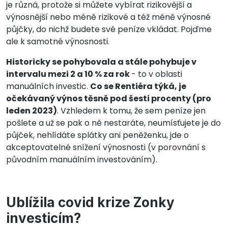
je různá, protože si můžete vybírat rizikovější a
výnosnější nebo méně rizikové a též méně výnosné
půjčky, do nichž budete své peníze vkládat. Pojďme
ale k samotné výnosnosti.
Historicky se pohybovala a stále pohybuje v
intervalu mezi 2 a 10 % za rok
- to v oblasti
manuálních investic.
Co se Rentiéra týká, je
očekávaný výnos těsně pod šesti procenty (pro
leden 2023)
. Vzhledem k tomu, že sem peníze jen
pošlete a už se pak o ně nestaráte, neumísťujete je do
půjček, nehlídáte splátky ani peněženku, jde o
akceptovatelné snížení výnosnosti (v porovnání s
původním manuálním investováním).
Ublížila covid krize Zonky
investicím?