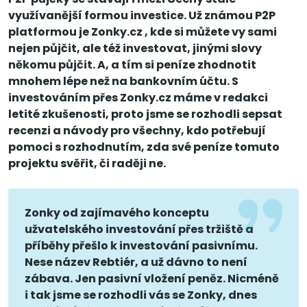
využívanější formou investice. Už známou P2P
platformou je Zonky.cz , kde si můžete vy sami
nejen půjčit, ale též investovat, jinými slovy
někomu půjčit. A, a tím si peníze zhodnotit
mnohem lépe než na bankovním účtu. S
investováním přes Zonky.cz máme v redakci
letité zkušenosti, proto jsme se rozhodli sepsat
recenzi a návody pro všechny, kdo potřebují
pomoci s rozhodnutím, zda své peníze tomuto
projektu svěřit, či raději ne.
Zonky od zajímavého konceptu
užvatelského investování přes tržiště a
příběhy přešlo k investování pasivnímu.
Nese název Rebtiér, a už dávno to není
zábava. Jen pasivní vložení peněz. Nicméně
i tak jsme se rozhodli vás se Zonky, dnes