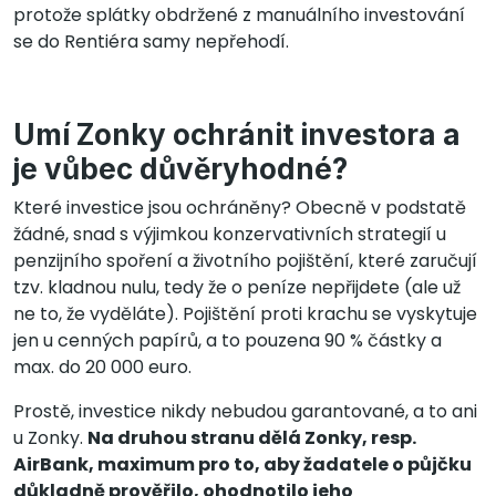
protože splátky obdržené z manuálního investování
se do Rentiéra samy nepřehodí.
Umí Zonky ochránit investora a
je vůbec důvěryhodné?
Které investice jsou ochráněny? Obecně v podstatě
žádné, snad s výjimkou konzervativních strategií u
penzijního spoření a životního pojištění, které zaručují
tzv. kladnou nulu, tedy že o peníze nepřijdete (ale už
ne to, že vyděláte). Pojištění proti krachu se vyskytuje
jen u cenných papírů, a to pouzena 90 % částky a
max. do 20 000 euro.
Prostě, investice nikdy nebudou garantované, a to ani
u Zonky.
Na druhou stranu dělá Zonky, resp.
AirBank, maximum pro to, aby žadatele o půjčku
důkladně prověřilo, ohodnotilo jeho