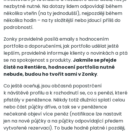
nezbytně nutné. Na dotazy lidem odpovídají během
několika vteřin (na ty jednodušší), nejpozději během
několika hodin – na ty složitější nebo jdoucí příliš do
podrobností.
Zonky pravidelně posílá emaily s hodnocením
portfolia a doporučeními, jak portfolio udělat ještě
lepším, pravidelně informuje klienty o novinkách a ptá
se na spokojenost s produkty.
Jakmile se přejde
čistě na Rentiéra, hodnocení portfolia nutné
nebude, budou ho tvořit sami v Zonky
.
Co ještě oceňuji, jsou občasná popostrčení
k návštěvě profilu a k rozhodnutí se, co s penězi, které
přistály v peněžence. Někdy totiž dlužníci splatí celou
nebo část půjčky dříve, a tak se v peněžence
nečekaně objeví více peněz (notifikace lze nastavit
jen na nové půjčky a na půjčky odpovídající předem
vytvořené rezervaci). To bude hodně platné i později,