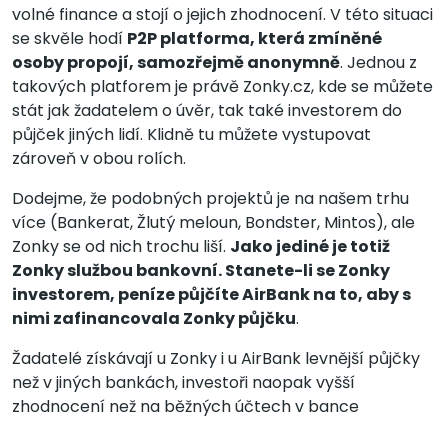
volné finance a stojí o jejich zhodnocení. V této situaci
se skvěle hodí
P2P platforma, která zmíněné
osoby propojí, samozřejmě anonymně
. Jednou z
takových platforem je právě Zonky.cz, kde se můžete
stát jak žadatelem o úvěr, tak také investorem do
půjček jiných lidí. Klidně tu můžete vystupovat
zároveň v obou rolích.
Dodejme, že podobných projektů je na našem trhu
více (Bankerat, Žlutý meloun, Bondster, Mintos), ale
Zonky se od nich trochu liší.
Jako jediné je totiž
Zonky službou bankovní. Stanete-li se Zonky
investorem, peníze půjčíte AirBank na to, aby s
nimi zafinancovala Zonky půjčku
.
Žadatelé získávají u Zonky i u AirBank levnější půjčky
než v jiných bankách, investoři naopak vyšší
zhodnocení než na běžných účtech v bance