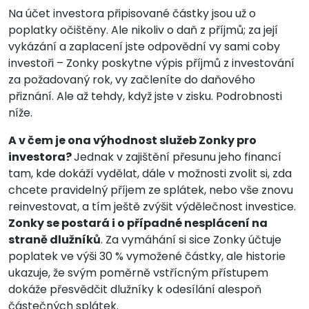
Na účet investora připisované částky jsou už o
poplatky očištěny. Ale nikoliv o daň z příjmů; za její
vykázání a zaplacení jste odpovědní vy sami coby
investoři – Zonky poskytne výpis příjmů z investování
za požadovaný rok, vy začleníte do daňového
přiznání. Ale až tehdy, když jste v zisku. Podrobnosti
níže.
A v čem je ona výhodnost služeb Zonky pro
investora?
Jednak v zajištění přesunu jeho financí
tam, kde dokáží vydělat, dále v možnosti zvolit si, zda
chcete pravidelný příjem ze splátek, nebo vše znovu
reinvestovat, a tím ještě zvýšit výdělečnost investice.
Zonky se postará i o případné nesplácení na
straně dlužníků
. Za vymáhání si sice Zonky účtuje
poplatek ve výši 30 % vymožené částky, ale historie
ukazuje, že svým poměrně vstřícným přístupem
dokáže přesvědčit dlužníky k odesílání alespoň
částečných splátek.