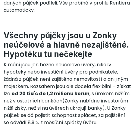
daných půjček podíleli. Vše probíhá v profilu Rentiéra
automaticky.
Všechny půjčky jsou u Zonky
neúčelové a hlavně nezajištěné.
Hypotéku tu nečekejte
K mání jsou jen běžné neúčelové úvěry, nikoliv
hypotéky nebo investiční úvěry pro podnikatele,
žádná z půjček není zajištěna nemovitostí a ani jiným
majetkem. Rozsahem jsou ale docela flexibilní – získat
lze
od 20 tisíc do 1,2 milionu korun
, s úrokem nižším
než v ostatních bankách(Zonky nabídne investorům
nižší zisky, než si na úvěrech ukrajují banky). U Zonky
půjček se dá pojistit schopnost splácet, za pojištění
se odvádí 8,9 % z měsíční splátky úvěru.