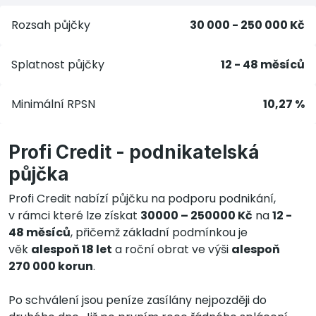
Rozsah půjčky
30 000 - 250 000 Kč
Splatnost půjčky
12 - 48 měsíců
Minimální RPSN
10,27 %
Profi Credit - podnikatelská
půjčka
Profi Credit nabízí půjčku na podporu podnikání,
v rámci které lze získat
30000 – 250000 Kč
na
12 -
48 měsíců
, přičemž základní podmínkou je
věk
alespoň 18 let
a roční obrat ve výši
alespoň
270 000 korun
.
Po schválení jsou peníze zasílány nejpozději do