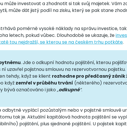
u může investovat a zhodnotit si tak svůj majetek. Vám za t
tli, může dát jistý podíl na zisku, který se pak stane zh
k strhává poměrně vysoké náklady na správu investice, ta
ha letech, pokud vůbec. Dlouhodobě se ukazuje, že
inves
statě tou nejdražší, se kterou se na českém trhu potkáte
.
dbytnému
. Jde o odkupní hodnotu pojištění, kterou pojišť
ž s ní uzavřel pojistnou smlouvu na rezervotvornou pojistku.
en tehdy, když se klient
rozhodne pro předčasný zánik 
bo když
zemřel v průběhu trvání
(některého) rezervotvo
y bývá označováno i jako
„
odkupné
“
.
se odbytné vyplácí pozůstalým nebo v pojistné smlouvě
 tomu tak je. Aktuální kapitálová hodnota pojištění se vypl
ibilního) pojištění, plus sjednané pojištění. U pojistek kap