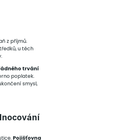
aň z příjmů.
tředků, u těch
y.
 řádného trvání
orno poplatek.
ukončení smysl,
odnocování
stice.
Pojišťovna