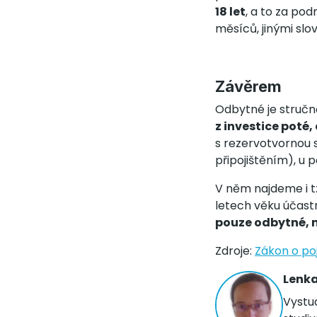
18 let
, a to za pod
měsíců, jinými slo
Závěrem
Odbytné je struč
z investice poté,
s rezervotvornou s
připojištěním), u 
V něm najdeme i tz
letech věku účastn
pouze odbytné, n
Zdroje:
Zákon o poj
Lenk
Vystu