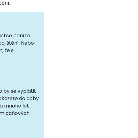
tění.
jistce peníze
pojištění. Nebo
, že si
 by se vyplatit
dokážete do doby
za mnoho let
ním daňových