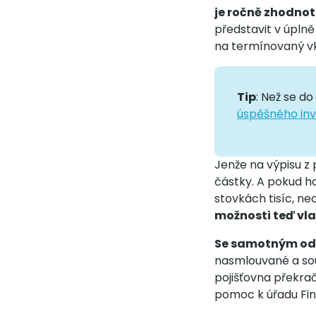
je ročně zhodnot
představit v úplně
na termínovaný vk
Tip
: Než se do
úspěšného in
Jenže na výpisu z 
částky. A pokud h
stovkách tisíc, ne
možnosti teď vl
Se samotným odb
nasmlouvané a souh
pojišťovna překra
pomoc k úřadu Fin