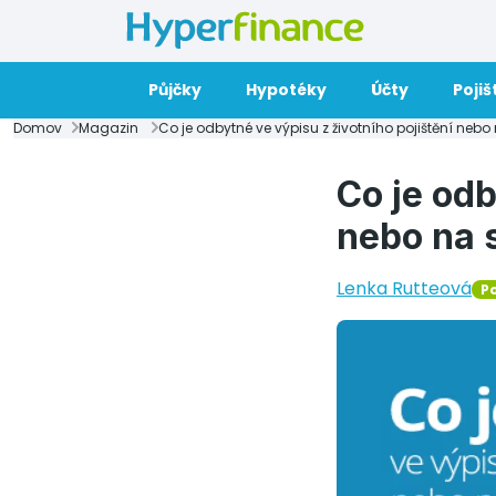
Půjčky
Hypotéky
Účty
Pojiš
Domov
Magazin
Co je odbytné ve výpisu z životního pojištění ne
Co je odb
nebo na 
Lenka Rutteová
Po