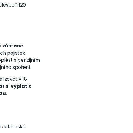
 alespoň 120
y
zůstane
ích pojistek
plést s penzijním
jního spoření.
lizovat v 18
t si vyplatit
ýza
.
a doktorské