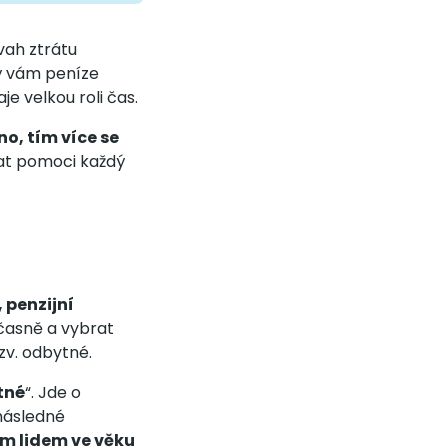
vah ztrátu
ý vám peníze
je velkou roli čas.
o, tím více se
at pomoci každý
 penzijní
dčasně a vybrat
zv. odbytné.
tné
“. Jde o
následné
m lidem ve věku