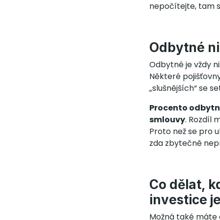
nepočítejte, tam s
Odbytné ni
Odbytné je vždy ni
Některé pojišťovn
„slušnějších“ se 
Procento odbytné
smlouvy
. Rozdíl
Proto než se pro 
zda zbytečně nep
Co dělat, k
investice j
Možná také máte d