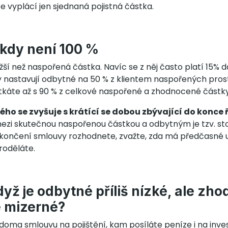
e vyplácí jen sjednaná pojistná částka.
kdy není 100 %
žší než naspořená částka. Navíc se z něj často platí 15% d
y nastavují odbytné na 50 % z klientem naspořených pros
setkáte až s 90 % z celkové naspořené a zhodnocené částk
ho se zvyšuje s krátící se dobou zbývající do konce
 mezi skutečnou naspořenou částkou a odbytným je tzv. st
ukončení smlouvy rozhodnete, zvažte, zda má předčasné 
roděláte.
dyž je odbytné příliš nízké, ale zh
e mizerné?
oma smlouvu na pojištění, kam posíláte peníze i na inve