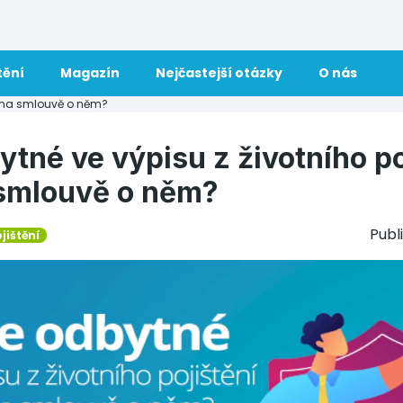
tění
Magazín
Nejčastejší otázky
O nás
bo na smlouvě o něm?
ytné ve výpisu z životního po
smlouvě o něm?
Publ
jištění