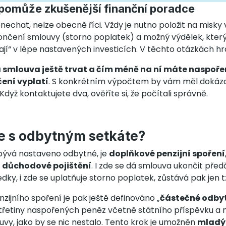
pomůže zkušenější finanční poradce
nechat, nelze obecně říci. Vždy je nutno položit na misky 
nčení smlouvy (storno poplatek) a možný výdělek, kter
jí“ v lépe nastavených investicích. V těchto otázkách hra
 smlouva ještě trvat a čím méně na ní máte naspořen
ení vyplatí
. S konkrétním výpočtem by vám měl dokáz
Když kontaktujete dva, ověříte si, že počítali správně.
se s odbytným setkáte?
 bývá nastaveno odbytné, je
doplňkové penzijní spoření,
o důchodové pojištění
. I zde se dá smlouva ukončit pře
ky, i zde se uplatňuje storno poplatek, zůstává pak jen t
ijního spoření je pak ještě definováno „
částečné odby
třetiny naspořených peněz včetně státního příspěvku a 
vy, jako by se nic nestalo. Tento krok je umožněn
mladý