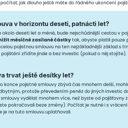
spočítat, jak dlouho ještě máte do řádného ukončení pojiš
uva v horizontu deseti, patnácti let?
 okolo deseti let a méně, bude nejschůdnější cestou v po
nížit měsíčně zasílané částky
tak, abyste platili pouze 
celou pojistnou smlouvu na ten nejzákladnější základ s tím
ojištění zřídíte jinde a bez investic (pokud o něj stojíte).
 trvat ještě desítky let?
 do konce pojistné smlouvy zbývá čas mnohem delší, mohlo
 odbytným, protože převedením peněz do jiných investic 
 smlouvy vydělat mnohem více, než byste od pojišťovny 
yste pokračovali beze změny). Počítat je nutné i s vráce
te je na tuto smlouvu uplatňovali.