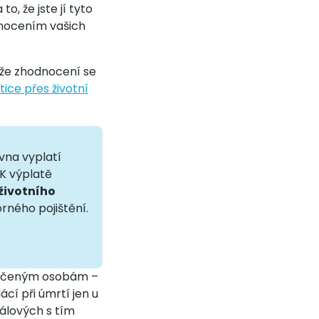
o, že jste jí tyto
odnocením vašich
kže zhodnocení se
tice přes životní
ovna vyplatí
 K výplatě
životního
rného pojištění.
 určeným osobám –
ácí při úmrtí jen u
itálových s tím