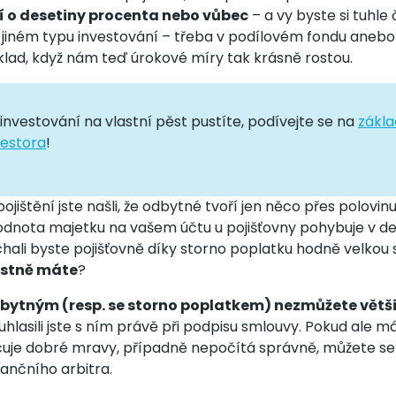
í o desetiny procenta nebo vůbec
– a vy byste si tuhle
 jiném typu investování – třeba v podílovém fondu anebo 
lad, když nám teď úrokové míry tak krásně rostou.
 investování na vlastní pěst pustíte, podívejte se na
zákla
vestora
!
pojištění jste našli, že odbytné tvoří jen něco přes polovi
odnota majetku na vašem účtu u pojišťovny pohybuje v de
chali byste pojišťovně díky storno poplatku hodně velkou
astně máte
?
ytným (resp. se storno poplatkem) nezmůžete větši
lasili jste s ním právě při podpisu smlouvy. Pokud ale má
čuje dobré mravy, případně nepočítá správně, můžete se
ančního arbitra.