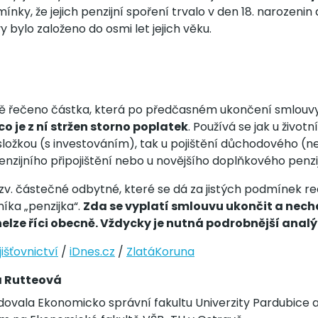
mínky, že jejich penzijní spoření trvalo v den 18. narozenin
vy bylo založeno do osmi let jejich věku.
ně řečeno částka, která po předčasném ukončení smlouv
 co je z ní stržen storno poplatek
. Používá se jak u životn
ložkou (s investováním), tak u pojištění důchodového (ne
penzijního připojištění nebo u novějšího doplňkového penzi
v. částečné odbytné, které se dá za jistých podmínek rea
íka „penzijka“.
Zda se vyplatí smlouvu ukončit a necha
elze říci obecně. Vždycky je nutná podrobnější anal
išťovnictví
/
iDnes.cz
/
ZlatáKoruna
a Rutteová
dovala Ekonomicko správní fakultu Univerzity Pardubice 