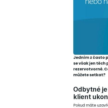
Jedním z často p
se však jen těch 
rezervotvorné. Co
můžete setkat?
Odbytné je 
klient uko
Pokud máte uzavřen