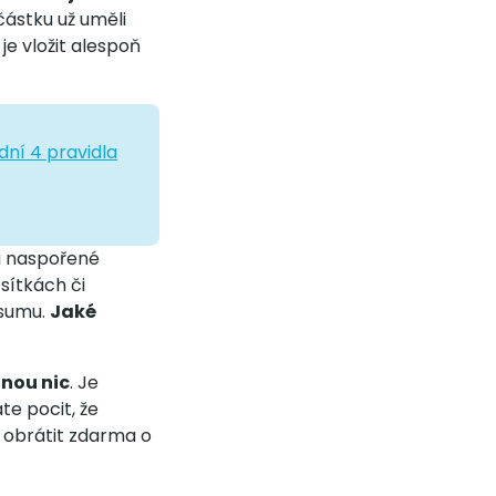
 částku už uměli
je vložit alespoň
dní 4 pravidla
nu naspořené
sítkách či
 sumu.
Jaké
nou nic
. Je
te pocit, že
 obrátit zdarma o