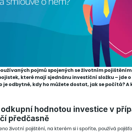
oužívaných pojmů spojených se životním pojištěním 
pojistek, které mají sjednánu investiční složku – jde o
 je odbytné, kdy ho můžete dostat, jak se počítá? A k
odkupní hodnotou investice v přípa
nčí předčasně
o životní pojištění, na kterém si i spoříte, používá pojiš