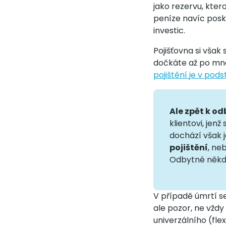
jako rezervu, ktero
peníze navíc posky
investic.
Pojišťovna si vša
dočkáte až po mno
pojištění je v pod
Ale zpět k o
klientovi, jen
dochází však j
pojištění
, ne
Odbytné někd
V případě úmrtí 
ale pozor, ne vždy
univerzálního (flex