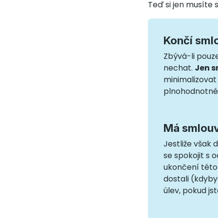
Teď si jen musíte 
Končí smlo
Zbývá-li pouze
nechat.
Jen s
minimalizovat 
plnohodnotné p
Má smlouva
Jestliže však
se spokojit s
ukončení této
dostali (kdyb
úlev, pokud js