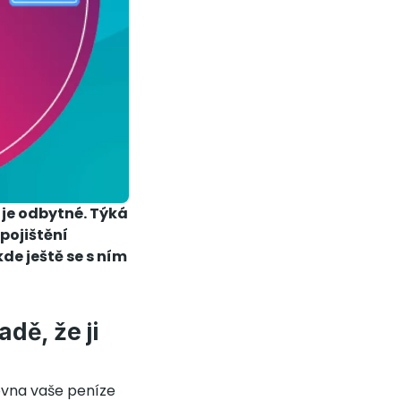
je odbytné. Týká
 pojištění
de ještě se s ním
dě, že ji
ťovna vaše peníze