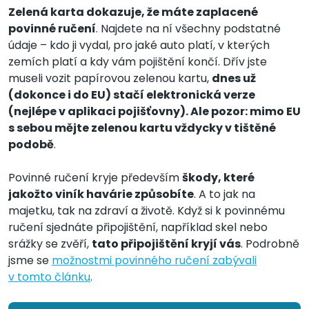
Zelená karta dokazuje, že máte zaplacené
povinné ručení
. Najdete na ní všechny podstatné
údaje – kdo ji vydal, pro jaké auto platí, v kterých
zemích platí a kdy vám pojištění končí. Dřív jste
museli vozit papírovou zelenou kartu,
dnes už
(dokonce i do EU) stačí elektronická verze
(nejlépe v aplikaci pojišťovny). Ale pozor: mimo EU
s sebou mějte zelenou kartu vždycky v tištěné
podobě
.
Povinné ručení kryje především
škody, které
jakožto viník havárie způsobíte
. A to jak na
majetku, tak na zdraví a životě. Když si k povinnému
ručení sjednáte připojištění, například skel nebo
srážky se zvěří,
tato připojištění kryjí vás
. Podrobně
jsme se
možnostmi povinného ručení zabývali
v tomto článku
.