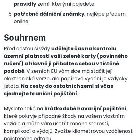
pravidly
zemí, kterými pojedete
potřebné dálniční známky
, nejlépe předem
online.
Souhrnem
Před cestou si vždy
udělejte čas na kontrolu
územní platnosti vaší zelené karty (povinného
ručení) a hlavně ji přibalte s sebou v tištěné
podobě
. V zemích EU vám sice má stačit její
elektronická verze, ale papírové vydání je vždycky
jistota.
Na cesty do ostatních zemí si včas
sjednejte hraniční pojištění
.
Myslete také na
krátkodobé havarijní pojištění
,
které pokryje případné škody na vašem vlastním
vozidle a může vám ušetřit mnoho starostí,
komplikací a výdajů. Zvažte kilometrovou vzdálenost
pojištěného odtahu.