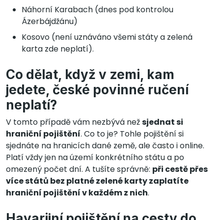
Náhorní Karabach (dnes pod kontrolou
Ázerbájdžánu)
Kosovo (není uznáváno všemi státy a zelená
karta zde neplatí).
Co dělat, když v zemi, kam
jedete, české povinné ručení
neplatí?
V tomto případě vám nezbývá než
sjednat si
hraniční pojištění
. Co to je? Tohle pojištění si
sjednáte na hranicích dané země, ale často i online.
Platí vždy jen na území konkrétního státu a po
omezený počet dní. A tušíte správně:
při cestě přes
více států bez platné zelené karty zaplatíte
hraniční pojištění v každém z nich
.
Havarijní pojištění na cesty do