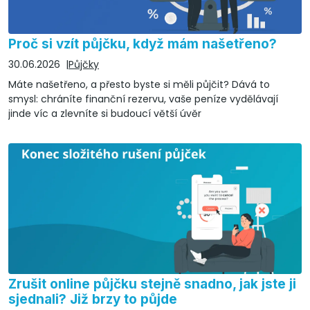
Proč si vzít půjčku, když mám našetřeno?
30.06.2026
Půjčky
Máte našetřeno, a přesto byste si měli půjčit? Dává to
smysl: chráníte finanční rezervu, vaše peníze vydělávají
jinde víc a zlevníte si budoucí větší úvěr
Zrušit online půjčku stejně snadno, jak jste ji
sjednali? Již brzy to půjde