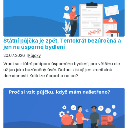
Státní půjčka je zpět. Tentokrát bezúročná a
jen na úsporné bydlení
20.07.2026
Půjčky
Vrací se státní podpora úsporného bydlení, pro většinu ale
už jen jako bezúročný úvěr. Dotaci získají jen zranitelné
domácnosti. Kolik lze čerpat a na co?