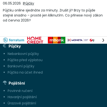
06.05.2026
Půjčky
Půjčku online sjednáte za minuty. Zrušit ji? Brzy to půjde
stejně snadno – prostě jen kliknutím. Co přinese nový zákon
od června 2026?
Půjčky
Nebankovní půjčky
Půjčka před výplatou
Bankovní půjčky
Půjčka na účet ihned
Pojištění
Povinné ručení
Havarijní pojištění
Úrazové pojištění