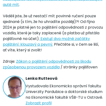
autě mít
.
Věděli jste, že už nestačí mít povinné ručení pouze
sjednané (s tím, že ho uhradíte později)?! Od října
2024 je platné jen to pojištění odpovědnosti z provozu
vozidla, které je taky zaplacené (a platba už přistála
pojišťovně na účet).
Existují dva možné začátky
pojištění: klouzavý a pevný.
Přečtěte si, v čem se liší,
ať víte, který si zvolit!
Zdroje:
Zákon o pojištění odpovědnosti za škodu
způsobenou provozem vozidla
/ stránky pojišťoven
Lenka Rutteová
Vystudovala Ekonomicko správní fakultu
Univerzity Pardubice a doktorské studium
na Ekonomické fakultě VŠB-TU v Ostravě.
Zobrazit profil