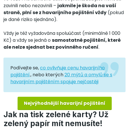
zavinili nebo nezavinili –
jakmile je škoda na vaší
straně, plní se z havarijního pojištění vždy
(pokud
je dané riziko sjednáno).
Vždy je též vyžadována spoluúčast (minimálně 1 000
Kč) a vždy se jedná o
samostatné pojištění, které
ale nelze sjednat bez povinného ručení
.
Podívejte se,
co ovlivňuje cenu havarijního
pojištění
., nebo kterých
20 mýtů a omylů se s
havarijním pojištěním spojuje nejčastěji
Nejvýhodnější havarijní pojištění
Jak na tisk zelené karty? Už
zelený papír mít nemusíte!