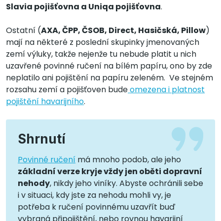
Slavia pojišťovna a Uniqa pojišťovna
.
Ostatní (
AXA, ČPP, ČSOB, Direct, Hasičská, Pillow
)
mají na některé z poslední skupinky jmenovaných
zemí výluky, takže nejenže tu nebude platit u nich
uzavřené povinné ručení na bílém papíru, ono by zde
neplatilo ani pojištění na papíru zeleném. Ve stejném
rozsahu zemí a pojišťoven bude
omezena i platnost
pojištění havarijního
.
Shrnutí
Povinné ručení
má mnoho podob, ale jeho
základní verze kryje vždy jen oběti dopravní
nehody
, nikdy jeho viníky. Abyste ochránili sebe
i v situaci, kdy jste za nehodu mohli vy, je
potřeba k ručení povinnému uzavřít buď
vybraná připojištění, nebo rovnou havarijní