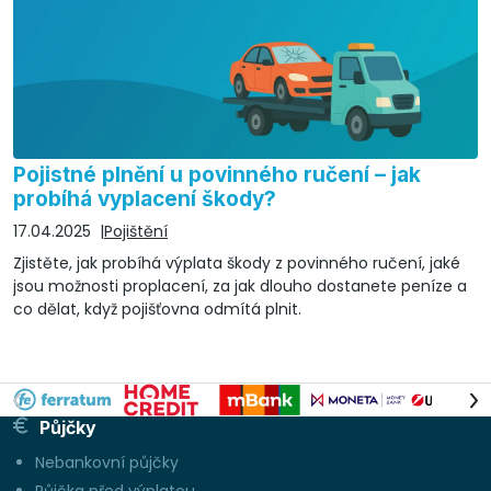
Pojistné plnění u povinného ručení – jak
probíhá vyplacení škody?
17.04.2025
Pojištění
Zjistěte, jak probíhá výplata škody z povinného ručení, jaké
jsou možnosti proplacení, za jak dlouho dostanete peníze a
co dělat, když pojišťovna odmítá plnit.
Půjčky
Nebankovní půjčky