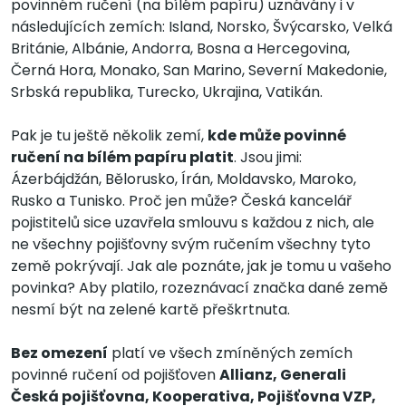
povinném ručení (na bílém papíru) uznávány i v
následujících zemích: Island, Norsko, Švýcarsko, Velká
Británie, Albánie, Andorra, Bosna a Hercegovina,
Černá Hora, Monako, San Marino, Severní Makedonie,
Srbská republika, Turecko, Ukrajina, Vatikán.
Pak je tu ještě několik zemí,
kde může povinné
ručení na bílém papíru platit
. Jsou jimi:
Ázerbájdžán, Bělorusko, Írán, Moldavsko, Maroko,
Rusko a Tunisko. Proč jen může? Česká kancelář
pojistitelů sice uzavřela smlouvu s každou z nich, ale
ne všechny pojišťovny svým ručením všechny tyto
země pokrývají. Jak ale poznáte, jak je tomu u vašeho
povinka? Aby platilo, rozeznávací značka dané země
nesmí být na zelené kartě přeškrtnuta.
Bez omezení
platí ve všech zmíněných zemích
povinné ručení od pojišťoven
Allianz, Generali
Česká pojišťovna, Kooperativa, Pojišťovna VZP,