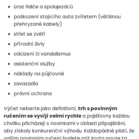
úraz řidiče a spolujezdců
poškození stojícího auta zvířetem (většinou
přehryzané kabely)
střet se zvěří
přírodní živly
odcizení či vandalismus
asistenční služby
náklady na půjčovné
zavazadla
právní ochrana
Výčet neberte jako definitivní,
trh s povinným
ručením se vyvíjí velmi rychle
a pojišťovny každou
chvilku přicházejí s novinkami v oblasti připojištění,
aby získaly konkurenční výhodu. Každopádně platí, že
vaším povinným ručení budete mít kryta pouze ta