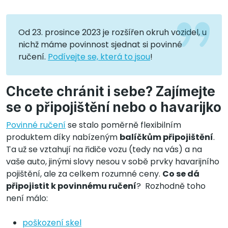
Od 23. prosince 2023 je rozšířen okruh vozidel, u
nichž máme povinnost sjednat si povinné
ručení.
Podívejte se, která to jsou
!
Chcete chránit i sebe? Zajímejte
se o připojištění nebo o havarijko
Povinné ručení
se stalo poměrně flexibilním
produktem díky nabízeným
balíčkům připojištění
.
Ta už se vztahují na řidiče vozu (tedy na vás) a na
vaše auto, jinými slovy nesou v sobě prvky havarijního
pojištění, ale za celkem rozumné ceny.
Co se dá
připojistit k povinnému ručení
? Rozhodně toho
není málo:
poškození skel