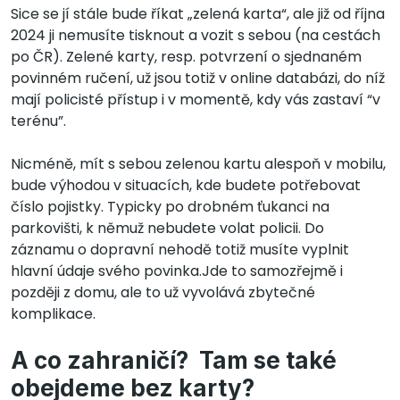
Sice se jí stále bude říkat „zelená karta“, ale již od října
2024 ji nemusíte tisknout a vozit s sebou (na cestách
po ČR). Zelené karty, resp. potvrzení o sjednaném
povinném ručení, už jsou totiž v online databázi, do níž
mají policisté přístup i v momentě, kdy vás zastaví “v
terénu”.
Nicméně, mít s sebou zelenou kartu alespoň v mobilu,
bude výhodou v situacích, kde budete potřebovat
číslo pojistky. Typicky po drobném ťukanci na
parkovišti, k němuž nebudete volat policii. Do
záznamu o dopravní nehodě totiž musíte vyplnit
hlavní údaje svého povinka.Jde to samozřejmě i
později z domu, ale to už vyvolává zbytečné
komplikace.
A co zahraničí? Tam se také
obejdeme bez karty?