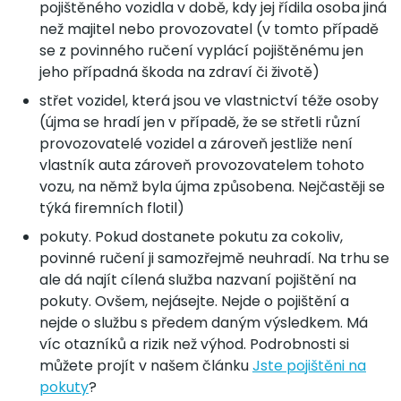
pojištěného vozidla v době, kdy jej řídila osoba jiná
než majitel nebo provozovatel (v tomto případě
se z povinného ručení vyplácí pojištěnému jen
jeho případná škoda na zdraví či životě)
střet vozidel, která jsou ve vlastnictví téže osoby
(újma se hradí jen v případě, že se střetli různí
provozovatelé vozidel a zároveň jestliže není
vlastník auta zároveň provozovatelem tohoto
vozu, na němž byla újma způsobena. Nejčastěji se
týká firemních flotil)
pokuty. Pokud dostanete pokutu za cokoliv,
povinné ručení ji samozřejmě neuhradí. Na trhu se
ale dá najít cílená služba nazvaní pojištění na
pokuty. Ovšem, nejásejte. Nejde o pojištění a
nejde o službu s předem daným výsledkem. Má
víc otazníků a rizik než výhod. Podrobnosti si
můžete projít v našem článku
Jste pojištěni na
pokuty
?