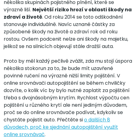
několika skupinách pojistného plnění, které se
výrazně liší.
Největší riziko hrozí v oblasti škody na
zdraví a životě
. Od roku 2014 se toto odškodnění
stanovuje individuálně. Navíc uznané částky za
způsobené škody na životě a zdraví rok od roku
rostou. Ovšem podcenit nelze ani škody na majetku,
jelikož se na silnicích objevují stále dražší auta.
Proto by měl každý pečlivě zvážit, zda mu stojí úspora
několika stokorun za to, že bude mít uzavřené
povinné ručení na výrazně nižší limity pojištění. V
online srovnávači autopojištění se během chviličky
dozvíte, o kolik víc by bylo nutné zaplatit za pojištění
třeba s dvojnásobným krytím. Rychlost výpočtu cen
pojištění u různého krytí ale není jediným důvodem,
proč se do online srovnávače podívat, kdykoliv se
chystáte pojistit auto. Přečtěte si
o dalších 8
důvodech, proč ke sjednání autopojištění využít
online srovnávač
.