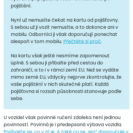
pojištění.
Nyní už nemusíte čekat na kartu od pojišťovny.
S sebou už ji vozit nemusíte, a to dokonce ani v
mobilu. Odborníci ji však doporučují ponechat
alespoň v tom mobilu.
Přečtěte si proč
.
Na kartu však ještě nesmíme zapomenout
úplně. S sebou ji přibalte před cestou do
zahraničí, a to i v rámci zemí EU. Než se vydáte
mimo země EU, vždycky nejprve zkontrolujte, že
vaše pojištění v nich skutečně platí. Každá
pojišťovna si rozsah působnosti stanovuje podle
sebe.
U vozidel však povinné ručení zdaleka není jedinou
povinností. Povinná je i předepsaná výbava vozidla.
Podívejte se, co v ní je. A také co se „jen“ doporučuje v