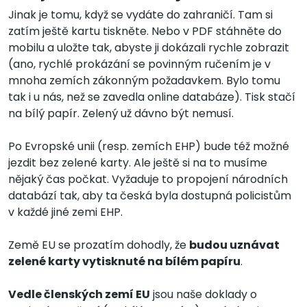
Jinak je tomu, když se vydáte do zahraničí. Tam si
zatím ještě kartu tiskněte. Nebo v PDF stáhněte do
mobilu a uložte tak, abyste ji dokázali rychle zobrazit
(ano, rychlé prokázání se povinným ručením je v
mnoha zemích zákonným požadavkem. Bylo tomu
tak i u nás, než se zavedla online databáze). Tisk stačí
na bílý papír. Zelený už dávno být nemusí.
Po Evropské unii (resp. zemích EHP) bude též možné
jezdit bez zelené karty. Ale ještě si na to musíme
nějaký čas počkat. Vyžaduje to propojení národních
databází tak, aby ta česká byla dostupná policistům
v každé jiné zemi EHP.
Země EU se prozatím dohodly, že
budou uznávat
zelené karty vytisknuté na bílém papíru
.
Vedle členských zemí EU
jsou naše doklady o