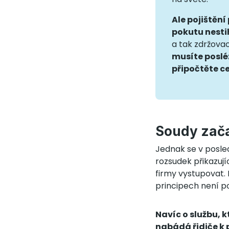
Ale pojištění
pokutu nestih
a tak zdržovac
musíte posléz
připočtěte ce
Soudy zača
Jednak se v posle
rozsudek přikazují
firmy vystupovat.
principech není po
Navíc o službu, 
nabádá řidiče k 