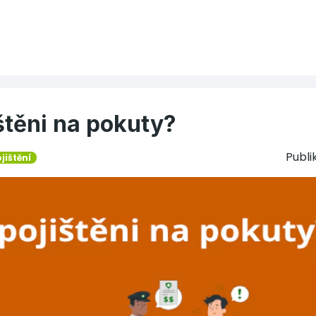
štěni na pokuty?
Publ
jištění