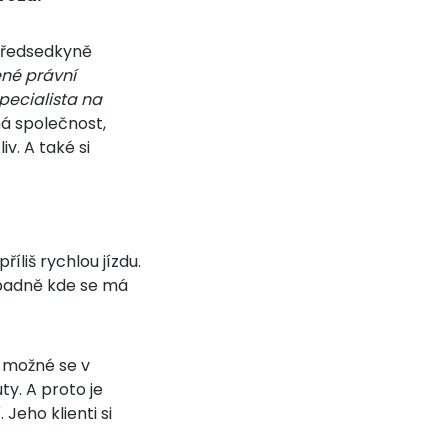
předsedkyně
né právní
specialista na
á společnost,
v. A také si
íliš rychlou jízdu.
řípadně kde se má
í možné se v
ty. A proto je
Jeho klienti si