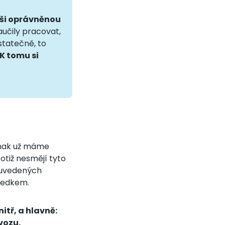
vaši oprávněnou
aučily pracovat,
statečně, to
K tomu si
ednak už máme
totiž nesmějí tyto
e uvedených
sledkem.
itř, a hlavně:
vozu.