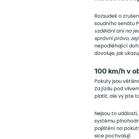
Rozsudek o zrušen
soudního senátu P
vzdělání ani na je
správní právo, ze
nepodléhající dohl
dovoluje, jak ukazu
100 km/h v o
Pokuty jsou většin
Za jízdu pod vlive
platit, ale vy jste t
Nejsou to události
systému plnohodnot
pojištění na pokuty
sice pochvalují: