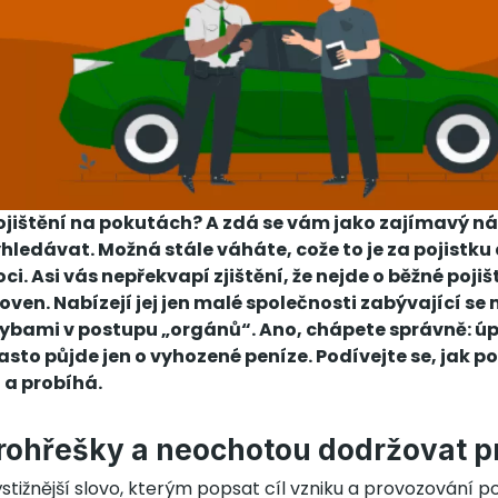
o pojištění na pokutách? A zdá se vám jako zajímavý n
yhledávat. Možná stále váháte, cože to je za pojistk
. Asi vás nepřekvapí zjištění, že nejde o běžné pojiš
ťoven. Nabízejí jej jen malé společnosti zabývající s
chybami v postupu „orgánů“. Ano, chápete správně: úp
asto půjde jen o vyhozené peníze. Podívejte se, jak p
 a probíhá.
rohřešky a neochotou dodržovat p
ýstižnější slovo, kterým popsat cíl vzniku a provozování poj