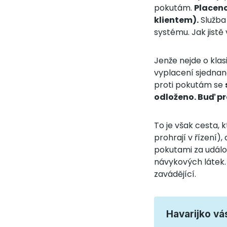
pokutám.
Placeno
klientem).
Služba
systému. Jak jistě
Jenže nejde o klas
vyplacení sjednané
proti pokutám se
odloženo. Buď pr
To je však cesta, 
prohrají v řízení),
pokutami za událost
návykových látek. 
zavádějící.
Havarijko vá