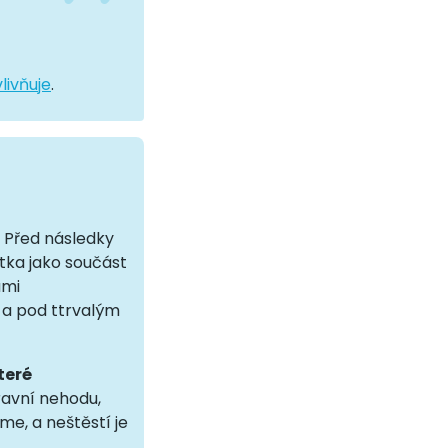
vlivňuje
.
. Před následky
tka jako součást
ami
d a pod ttrvalým
teré
pravní nehodu,
me, a neštěstí je