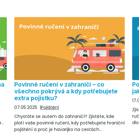
na
Povinné ručení v zahraničí – co
Po
všechno pokrývá a kdy potřebujete
ja
extra pojistku?
17.
07.05.2025
Pojištění
Zji
ruč
Chystáte se autem do zahraničí? Zjistěte, kde
a
dlo
platí vaše povinné ručení, kdy potřebujete hraniční
poj
pojištění a proč je havarijko na cestách
nezbytností.