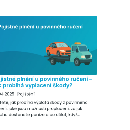
jistné plnění u povinného ručení –
k probíhá vyplacení škody?
04.2025
Pojištění
stěte, jak probíhá výplata škody z povinného
ení, jaké jsou možnosti proplacení, za jak
uho dostanete peníze a co dělat, když
išťovna odmítá plnit.