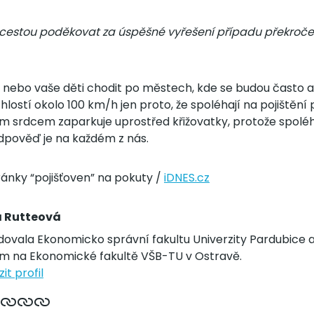
 cestou poděkovat za úspěšné vyřešení případu překročení
vy nebo vaše děti chodit po městech, kde se budou často 
lostí okolo 100 km/h jen proto, že spoléhají na pojištění
dným srdcem zaparkuje uprostřed křižovatky, protože spoléh
dpověď je na každém z nás.
ránky “pojišťoven” na pokuty /
iDNES.cz
a Rutteová
dovala Ekonomicko správní fakultu Univerzity Pardubice 
um na Ekonomické fakultě VŠB-TU v Ostravě.
it profil