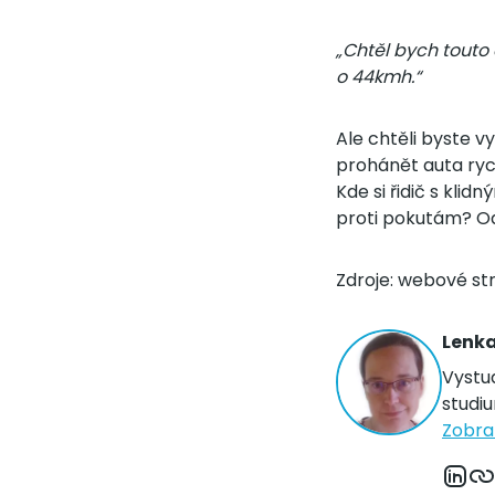
„Chtěl bych touto
o 44kmh.“
Ale chtěli byste 
prohánět auta rych
Kde si řidič s kli
proti pokutám? O
Zdroje: webové st
Lenk
Vystu
studi
Zobraz