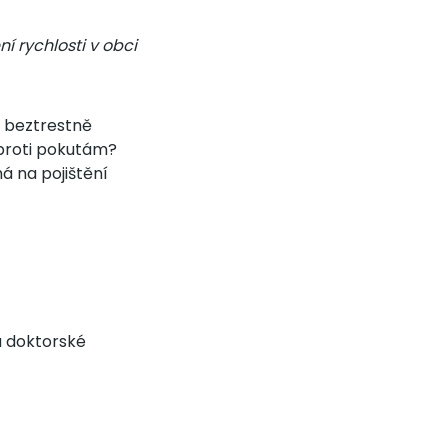
 rychlosti v obci
a beztrestně
 proti pokutám?
á na pojištění
a doktorské