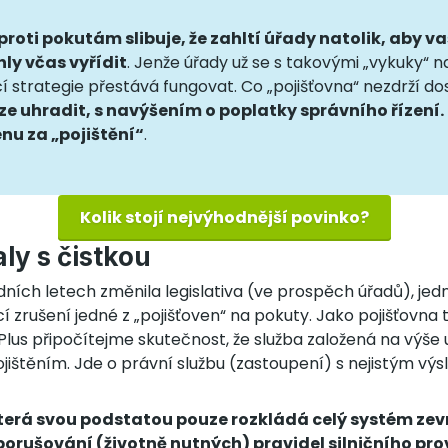
 proti pokutám slibuje, že zahltí úřady natolik, aby 
ly včas vyřídit
. Jenže úřady už se s takovými „vykuky“ n
í strategie přestává fungovat. Co „pojišťovna“ nezdrží do
e uhradit, s navýšením o poplatky správního řízení. 
nu za „pojištění“
.
Kolik stojí nejvýhodnější povinko?
ly s čistkou
dních letech změnila legislativa (ve prospěch úřadů), j
cí zrušení jedné z „pojišťoven“ na pokuty. Jako pojišťovna 
 Plus připočítejme skutečnost, že služba založená na výš
jištěním. Jde o právní službu (zastoupení) s nejistým vý
která svou podstatou pouze rozkládá celý systém zevn
porušování (životně nutných) pravidel silničního pro