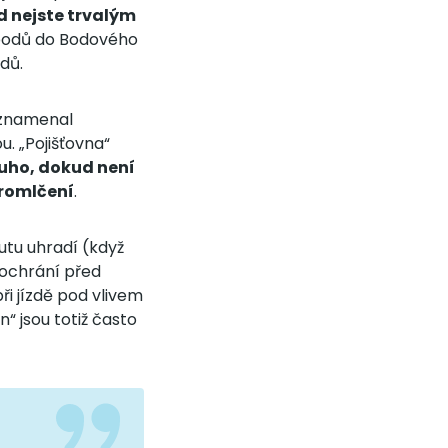
d nejste trvalým
/bodů do Bodového
dů.
y znamenal
u. „Pojišťovna“
ouho, dokud není
promlčení
.
utu uhradí (když
eochrání před
při jízdě pod vlivem
“ jsou totiž často