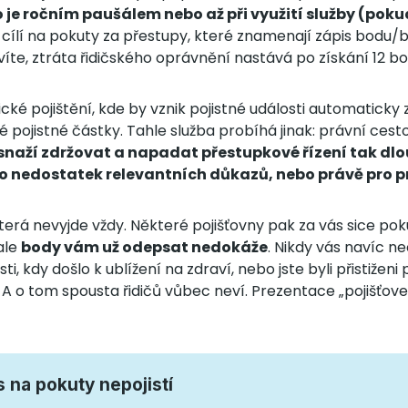
 je ročním paušálem nebo až při využití služby (poku
 cílí na pokuty za přestupy, které znamenají zápis bodu
 víte, ztráta řidičského oprávnění nastává po získání 12 bo
ické pojištění, kde by vznik pojistné události automatick
 pojistné částky. Tahle služba probíhá jinak: právní cesto
snaží zdržovat a napadat přestupkové řízení tak dl
o nedostatek relevantních důkazů, nebo právě pro 
která nevyjde vždy. Některé pojišťovny pak za vás sice pok
 ale
body vám už odepsat nedokáže
. Nikdy vás navíc n
i, kdy došlo k ublížení na zdraví, nebo jste byli přistiženi 
A o tom spousta řidičů vůbec neví. Prezentace „pojišťoven
s na pokuty nepojistí