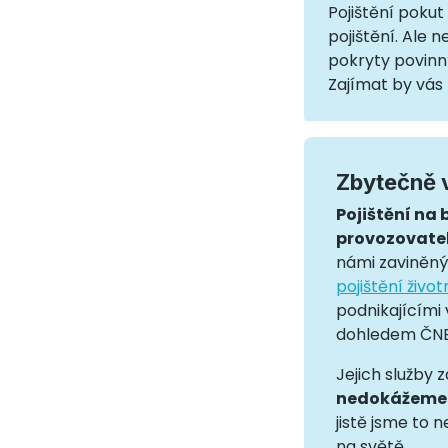
Pojištění poku
pojištění. Ale n
pokryty povinn
Zajímat by vás 
Zbytečně 
Pojištění na 
provozovate
námi zaviněný
pojištění živo
podnikajícími 
dohledem ČNB
Jejich služby z
nedokážeme 
jistě jsme to 
na světě.