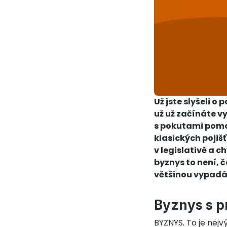
Už jste slyšeli 
už už začínáte v
s pokutami pomoci
klasických pojiš
v legislativě a 
byznys to není, č
většinou vypadá
Byznys s p
BYZNYS. To je nejv