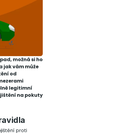
ápad, možná si ho
u a jak vám může
tění od
e mezerami
lně legitimní
ojištění na pokuty
ravidla
ištění proti