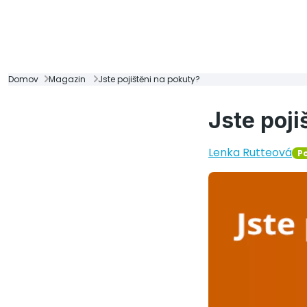
Domov
Magazin
Jste pojištěni na pokuty?
Jste poji
Lenka Rutteová
Po