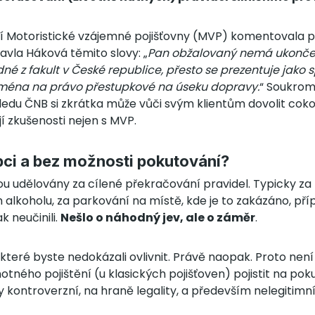
í Motoristické vzájemné pojišťovny (MVP) komentovala 
avla Háková těmito slovy: „
Pan obžalovaný nemá ukonče
dné z fakult v České republice, přesto se prezentuje jako 
jména na právo přestupkové na úseku dopravy.
“ Soukrom
edu ČNB si zkrátka může vůči svým klientům dovolit cokoli
jí zkušenosti nejen s MVP.
bci a bez možnosti pokutování?
ou udělovány za cílené překračování pravidel. Typicky za př
m alkoholu, za parkování na místě, kde je to zakázáno, p
ak neučinili.
Nešlo o náhodný jev, ale o záměr
.
, které byste nedokázali ovlivnit. Právě naopak. Proto nen
ného pojištění (u klasických pojišťoven) pojistit na poku
 kontroverzní, na hraně legality, a především nelegitimní. 