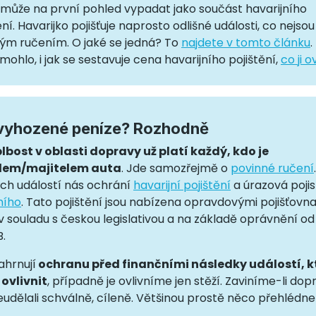
t může na první pohled vypadat jako součást havarijního
ení. Havarijko pojišťuje naprosto odlišné události, co nejsou
ým ručením. O jaké se jedná? To
najdete v tomto článku
.
mohlo, i jak se sestavuje cena havarijního pojištění,
co ji o
vyhozené peníze? Rozhodně
blbost v oblasti dopravy už platí každý, kdo je
lem/majitelem auta
. Jde samozřejmě o
povinné ručení
ch událostí nás ochrání
havarijní pojištění
a úrazová pojis
tního
. Tato pojištění jsou nabízena opravdovými pojišťovn
v souladu s českou legislativou a na základě oprávnění o
.
ahrnují
ochranu před finančními následky událostí, k
ovlivnit
, případně je ovlivníme jen stěží. Zaviníme-li do
neudělali schválně, cíleně. Většinou prostě něco přehlédne