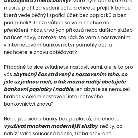
Uvažujete o změně banky?
Máte nyní banku, u které
musíte platit za vedení účtu, a chcete přejít k bance,
která vede běžný i spořicí účet bez poplatků a bez
podmínek? Jenže vůbec se vám nechce do
přenášení inkas, trvalých příkazů nebo dalších služeb
na účet nový, protože jste rádi, že vám s nastavením
v internetovém bankovnictví pomohly děti a
nechcete je znovu obtěžovat?
Případně to sice zvládnete nastavit sami, ale je to pro
vás
zbytečný čas strávený s nastavením toho, co
jste už jednou měli, a tak možná raději obětujete
bankovní poplatky i nadále
, jen abyste se nemuseli
hrabat v celém nastavení internetového
bankovnictví znovu?
Nebo jste sice u banky bez poplatků, ale chcete
využívat mnohem modernější služby
, než ty, co
nabízí vaše současná banka, třeba otevřené