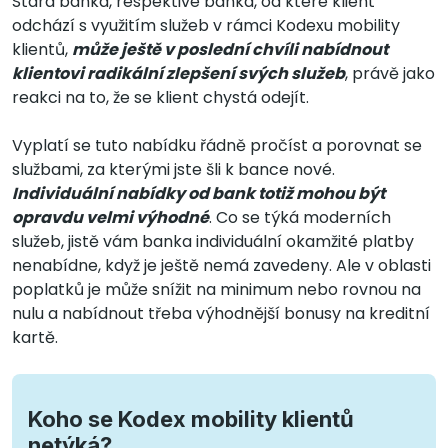
Stará banka, respektive banka, od které klient
odchází s využitím služeb v rámci Kodexu mobility
klientů,
může ještě v poslední chvíli nabídnout
klientovi radikální zlepšení svých služeb
, právě jako
reakci na to, že se klient chystá odejít.
Vyplatí se tuto nabídku řádně pročíst a porovnat se
službami, za kterými jste šli k bance nové.
Individuální nabídky od bank totiž mohou být
opravdu velmi výhodné
. Co se týká moderních
služeb, jistě vám banka individuální okamžité platby
nenabídne, když je ještě nemá zavedeny. Ale v oblasti
poplatků je může snížit na minimum nebo rovnou na
nulu a nabídnout třeba výhodnější bonusy na kreditní
kartě.
Koho se Kodex mobility klientů
netýká?