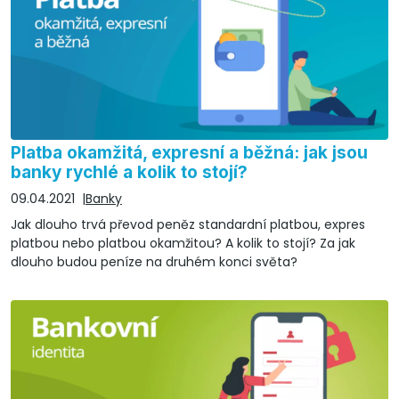
Platba okamžitá, expresní a běžná: jak jsou
banky rychlé a kolik to stojí?
09.04.2021
Banky
Jak dlouho trvá převod peněz standardní platbou, expres
platbou nebo platbou okamžitou? A kolik to stojí? Za jak
dlouho budou peníze na druhém konci světa?