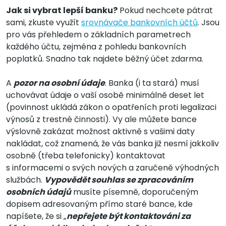
Jak si vybrat lepší banku?
Pokud nechcete pátrat
sami, zkuste využít
srovnávače bankovních účtů
. Jsou
pro vás přehledem o základních parametrech
každého účtu, zejména z pohledu bankovních
poplatků. Snadno tak najdete běžný účet zdarma.
A
pozor na osobní údaje
. Banka (i ta stará) musí
uchovávat údaje o vaší osobě minimálně deset let
(povinnost ukládá zákon o opatřeních proti legalizaci
výnosů z trestné činnosti). Vy ale můžete bance
výslovně zakázat možnost aktivně s vašimi daty
nakládat, což znamená, že vás banka již nesmí jakkoliv
osobně (třeba telefonicky) kontaktovat
s informacemi o svých nových a zaručeně výhodných
službách.
Vypovědět souhlas se zpracováním
osobních údajů
musíte písemně, doporučeným
dopisem adresovaným přímo staré bance, kde
napíšete, že si „
nepřejete být kontaktováni za