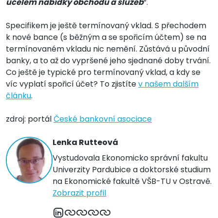
účelem nabídky obchodu a služeb
“.
Specifikem je ještě termínovaný vklad. S přechodem
k nové bance (s běžným a se spořicím účtem) se na
termínovaném vkladu nic nemění. Zůstává u původní
banky, a to až do vypršené jeho sjednané doby trvání.
Co ještě je typické pro termínovaný vklad, a kdy se
víc vyplatí spořicí účet? To zjistíte
v našem dalším
článku
.
zdroj: portál
České bankovní asociace
Lenka Rutteová
Vystudovala Ekonomicko správní fakultu
Univerzity Pardubice a doktorské studium
na Ekonomické fakultě VŠB-TU v Ostravě.
Zobrazit profil