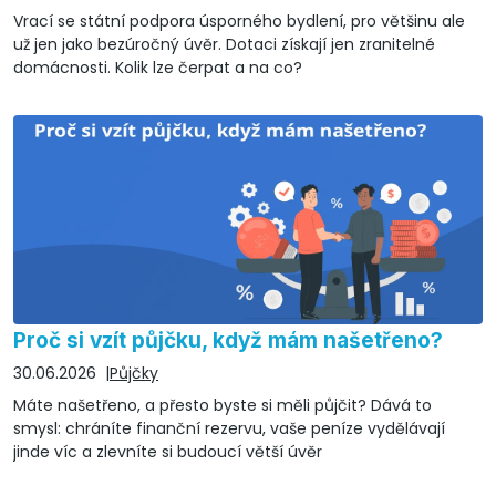
Vrací se státní podpora úsporného bydlení, pro většinu ale
už jen jako bezúročný úvěr. Dotaci získají jen zranitelné
domácnosti. Kolik lze čerpat a na co?
Proč si vzít půjčku, když mám našetřeno?
30.06.2026
Půjčky
Máte našetřeno, a přesto byste si měli půjčit? Dává to
smysl: chráníte finanční rezervu, vaše peníze vydělávají
jinde víc a zlevníte si budoucí větší úvěr