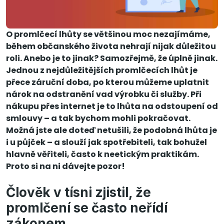
O promlčecí lhůty se většinou moc nezajímáme,
během občanského života nehrají nijak důležitou
roli. Anebo je to jinak? Samozřejmě, že úplně jinak.
Jednou z nejdůležitějších promlčecích lhůt je
přece záruční doba, po kterou můžeme uplatnit
nárok na odstranění vad výrobku či služby. Při
nákupu přes internet je to lhůta na odstoupení od
smlouvy – a tak bychom mohli pokračovat.
Možná jste ale doteď netušili, že podobná lhůta je
i u půjček – a slouží jak spotřebiteli, tak bohužel
hlavně věřiteli, často k neetickým praktikám.
Proto si na ni dávejte pozor!
Člověk v tísni zjistil, že
promlčení se často neřídí
zákonem