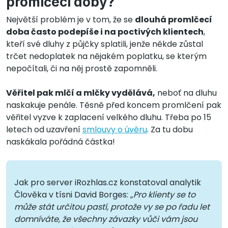
promlčecí doby?
Největší problém je v tom, že se
dlouhá promlčecí
doba často podepíše i na poctivých klientech
,
kteří své dluhy z půjčky splatili, jenže někde zůstal
trčet nedoplatek na nějakém poplatku, se kterým
nepočítali, či na něj prostě zapomněli.
Věřitel pak mlčí a mlčky vydělává,
neboť na dluhu
naskakuje penále. Těsně před koncem promlčení pak
věřitel vyzve k zaplacení velkého dluhu. Třeba po 15
letech od uzavření
smlouvy o úvěru
. Za tu dobu
naskákala pořádná částka!
Jak pro server iRozhlas.cz konstatoval analytik
Člověka v tísni David Borges:
„Pro klienty se to
může stát určitou pastí, protože vy se po řadu let
domníváte, že všechny závazky vůči vám jsou