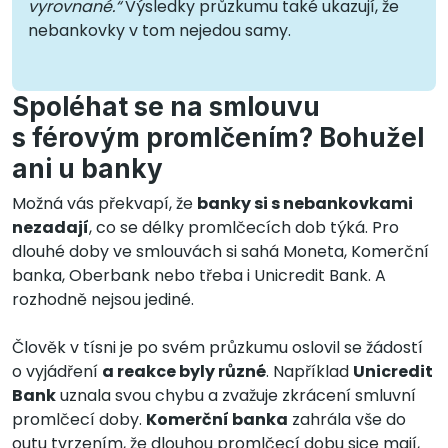
vyrovnané.“
Výsledky průzkumu také ukazují, že
nebankovky v tom nejedou samy.
Spoléhat se na smlouvu
s férovým promlčením? Bohužel
ani u banky
Možná vás překvapí, že
banky si s nebankovkami
nezadají
, co se délky promlčecích dob týká. Pro
dlouhé doby ve smlouvách si sahá Moneta, Komerční
banka, Oberbank nebo třeba i Unicredit Bank. A
rozhodně nejsou jediné.
Člověk v tísni je po svém průzkumu oslovil se žádostí
o vyjádření
a reakce byly různé
. Například
Unicredit
Bank
uznala svou chybu a zvažuje zkrácení smluvní
promlčecí doby.
Komerční banka
zahrála vše do
outu tvrzením, že dlouhou promlčecí dobu sice mají,