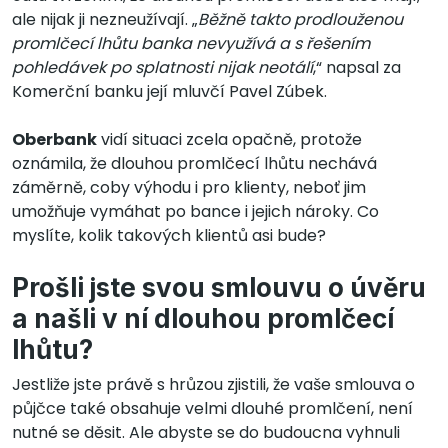
ale nijak ji nezneužívají. „
Běžně takto prodlouženou
promlčecí lhůtu banka nevyužívá a s řešením
pohledávek po splatnosti nijak neotálí
,“ napsal za
Komerční banku její mluvčí Pavel Zúbek.
Oberbank
vidí situaci zcela opačně, protože
oznámila, že dlouhou promlčecí lhůtu nechává
záměrně, coby výhodu i pro klienty, neboť jim
umožňuje vymáhat po bance i jejich nároky. Co
myslíte, kolik takových klientů asi bude?
Prošli jste svou smlouvu o úvěru
a našli v ní dlouhou promlčecí
lhůtu?
Jestliže jste právě s hrůzou zjistili, že vaše smlouva o
půjčce také obsahuje velmi dlouhé promlčení, není
nutné se děsit. Ale abyste se do budoucna vyhnuli