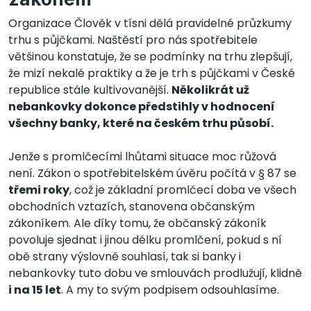
Organizace Člověk v tísni dělá pravidelné průzkumy
trhu s půjčkami. Naštěstí pro nás spotřebitele
většinou konstatuje, že se podmínky na trhu zlepšují,
že mizí nekalé praktiky a že je trh s půjčkami v České
republice stále kultivovanější.
Několikrát už
nebankovky dokonce předstihly v hodnocení
všechny banky, které na českém trhu působí.
Jenže s promlčecími lhůtami situace moc růžová
není. Zákon o spotřebitelském úvěru počítá v § 87 se
třemi roky
, což je základní promlčecí doba ve všech
obchodních vztazích, stanovena občanským
zákoníkem. Ale díky tomu, že občanský zákoník
povoluje sjednat i jinou délku promlčení, pokud s ní
obě strany výslovně souhlasí, tak si banky i
nebankovky tuto dobu ve smlouvách prodlužují, klidně
i na 15 let
. A my to svým podpisem odsouhlasíme.