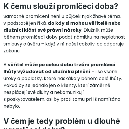
K čemu slouží promlčecí doba?
Samotné promlčení není u půjček nijak žhavé téma,
v podstatě jen říká,
do kdy si mohou věřitelé nebo
dlužníci klást své právní nároky
. Dlužník může
během promlčecí doby podat námitku na neplatnost
smlouvy o úvěru – když v ní našel cokoliv, co odporuje
zákonu.
A
věřitel může po celou dobu trvání promlčecí
lhůty vyžadovat od dlužníka plnění
– i se všemi
úroky a poplatky, které naskákaly během celé lhůty.
Pokud by se jednalo jen o klienty, kteří záměrně
nesplácejí své dluhy a nekomunikují
s poskytovatelem, asi by proti tomu príliš namítáno
nebylo.
V čem je tedy problém u dlouhé