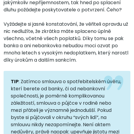
jakýmkoliv nepříjemnostem, tak hned po splacení
dluhu požádejte poskytovatele o potvrzení. Čeho?
Vyžádejte si jasné konstatování, že věřiteli opravdu už
nic nedlužíte, že zkrátka máte splaceno úplně
všechno, včetně všech poplatků. Díky tomu se pak
banka a ani nebankovka nebudou moci ozvat po
mnoha letech s vysokým nedoplatkem, který narostl
díky úrokům a dalším sankcím.
TIP
: Zatímco smlouva o spotřebitelském úvěru,
kterí berete od banky, či od nebankovní
společnosti, je poměrně komplikovanou
záležitostí, smlouva o půjčce v rodině nebo
mezi přáteli je významně jednodušší. Pokud
byste si půjčovali v okruhu “svých lidí”, na
smlouvu nikdy nezapomínejte. Není aktem
nedůvěry, právě naopak: upevňuje jistotu mezi