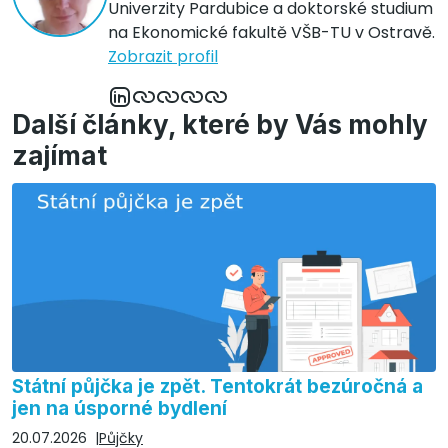
Univerzity Pardubice a doktorské studium
na Ekonomické fakultě VŠB-TU v Ostravě.
Zobrazit profil
Další články, které by Vás mohly
zajímat
Státní půjčka je zpět. Tentokrát bezúročná a
jen na úsporné bydlení
20.07.2026
Půjčky