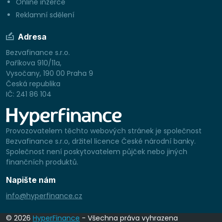
Online inzerce
Reklamní sdělení
Adresa
Bezvafinance s.r.o.
Paříkova 910/11a,
Vysočany, 190 00 Praha 9
Česká republika
IČ: 241 86 104
Provozovatelem těchto webových stránek je společnost
Bezvafinance s.r.o, držitel licence České národní banky.
Společnost není poskytovatelem půjček nebo jiných
finančních produktů.
Napište nám
info@hyperfinance.cz
© 2026
HyperFinance
- Všechna práva vyhrazena