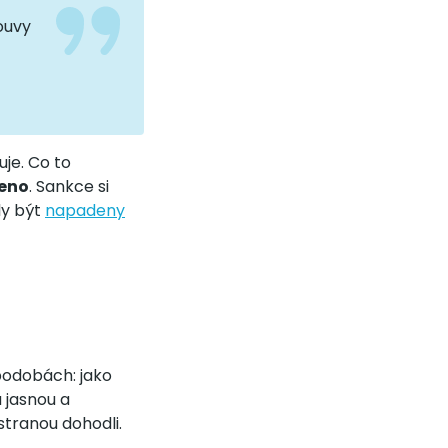
ouvy
je. Co to
leno
. Sankce si
ly být
napadeny
podobách: jako
 jasnou a
stranou dohodli.