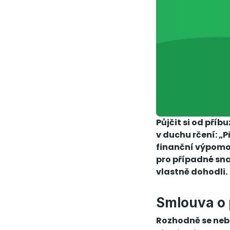
Půjčit si od příb
v duchu rčení: „P
finanční výpomo
pro případné sna
vlastně dohodli.
Smlouva o 
Rozhodně se nebo