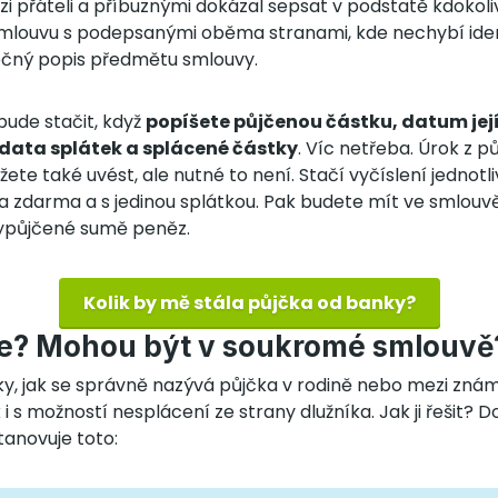
i přáteli a příbuznými dokázal sepsat v podstatě kdokoli
mlouvu s podepsanými oběma stranami, kde nechybí iden
ečný popis předmětu smlouvy.
bude stačit, když
popíšete půjčenou částku, datum jej
 data splátek a splácené částky
. Víc netřeba. Úrok z p
žete také uvést, ale nutné to není. Stačí vyčíslení jednotl
 zdarma a s jedinou splátkou. Pak budete mít ve smlouv
vypůjčené sumě peněz.
Kolik by mě stála půjčka od banky?
e? Mohou být v soukromé smlouvě
ky, jak se správně nazývá půjčka v rodině nebo mezi zná
 s možností nesplácení ze strany dlužníka. Jak ji řešit? 
tanovuje toto: