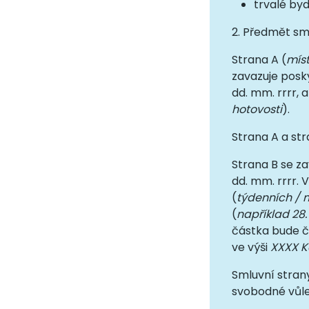
trvalé byd
2. Předmět sm
Strana A (
míst
zavazuje posk
dd. mm. rrrr, a
hotovosti
).
Strana A a st
Strana B se za
dd. mm. rrrr. 
(
týdenních / 
(
například 28.
částka bude č
ve výši
XXXX K
Smluvní strany
svobodné vůle.