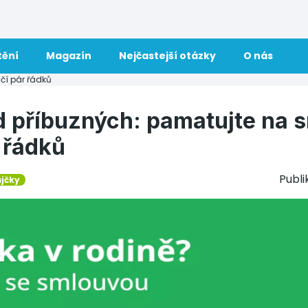
tění
Magazín
Nejčastejší otázky
O nás
čí pár řádků
d příbuzných: pamatujte na 
 řádků
Publ
ůjčky