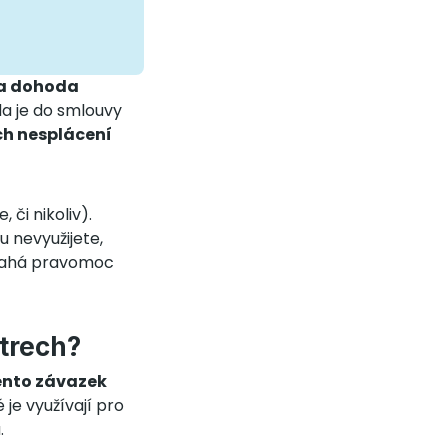
 a dohoda
zda je do smlouvy
ch nesplácení
či nikoliv).
u nevyužijete,
k sahá pravomoc
trech?
tento závazek
 je využívají pro
.