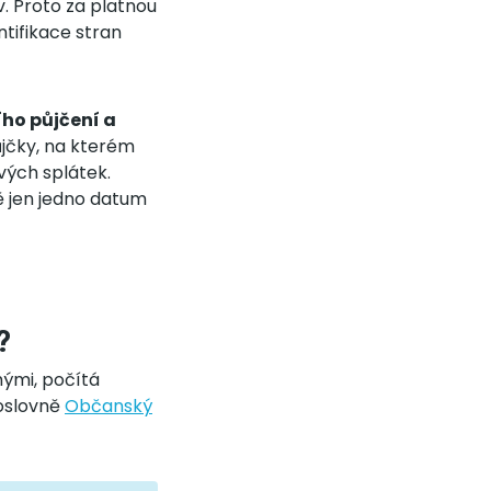
v. Proto za platnou
tifikace stran
ího půjčení a
ůjčky, na kterém
ivých splátek.
ě jen jedno datum
?
mými, počítá
Doslovně
Občanský