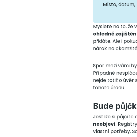
Místo, datum,
Myslete na to, že
ohledně zajiště
přidáte. Ale i pok
nárok na okamžité
Spor mezi vámi by 
Případné nespláce
nejde totiž o úvě
tohoto úřadu.
Bude půjčk
Jestliže si půjčíte 
neobjeví
. Registr
vlastní potřeby.