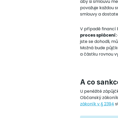
aby si smlouvu mez
považuje každou s
smlouvy a dostat
V případě financí 
proces splácení:
jste se dohodli, mů
Možná bude půjčka
a částku rovnou 
A co sankc
U peněžité zápůjč
Občanský zákoník i
zákoník v § 2394
s