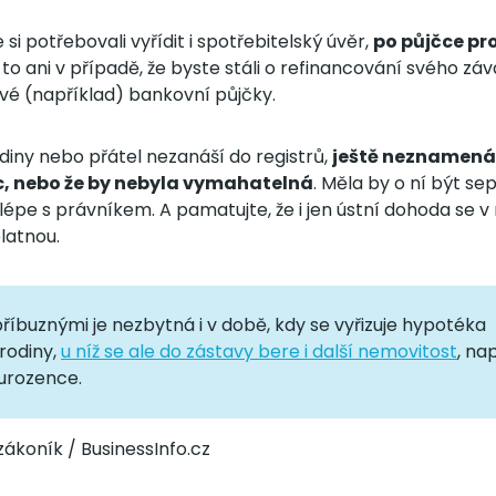
si potřebovali vyřídit i spotřebitelský úvěr,
po půjčce pr
A to ani v případě, že byste stáli o refinancování svého zá
é (například) bankovní půjčky.
diny nebo přátel nezanáší do registrů,
ještě neznamená,
, nebo že by nebyla vymahatelná
. Měla by o ní být se
jlépe s právníkem. A pamatujte, že i jen ústní dohoda se
latnou.
íbuznými je nezbytná i v době, kdy se vyřizuje hypotéka
rodiny,
u níž se ale do zástavy bere i další nemovitost
, na
urozence.
ákoník / BusinessInfo.cz