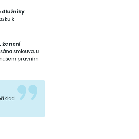
o dlužníky
vazku k
 že není
psána smlouva, u
 v našem právním
příklad