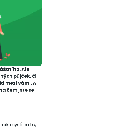
áštního. Ale
nných půjček, či
d mezi vámi. A
na čem jste se
ník myslí na to,