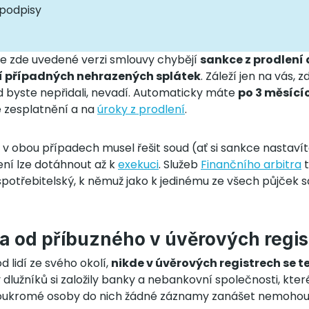
 podpisy
 ve zde uvedené verzi smlouvy chybějí
sankce z prodlení
ní případných nehrazených splátek
. Záleží jen na vás, 
ud byste nepřidali, nevadí. Automaticky máte
po 3 měsící
 zesplatnění a na
úroky z prodlení
.
v obou případech musel řešit soud (ať si sankce nastavíte, 
ní lze dotáhnout až k
exekuci
. Služeb
Finančního arbitra
t
r spotřebitelský, k němuž jako k jedinému ze všech půjče
a od příbuzného v úvěrových regis
od lidí ze svého okolí,
nikde v úvěrových registrech se 
y dlužníků si založily banky a nebankovní společnosti, které
 Soukromé osoby do nich žádné záznamy zanášet nemohou