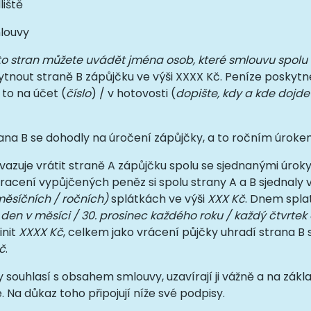
liště
louvy
o stran můžete uvádět jména osob, které smlouvu spolu 
ytnout straně B zápůjčku ve výši XXXX Kč. Peníze poskytn
 to na účet (
číslo
) / v hotovosti (
dopište, kdy a kde dojde
rana B se dohodly na úročení zápůjčky, a to ročním úrok
vazuje vrátit straně A zápůjčku spolu se sjednanými úroky
Vracení vypůjčených peněz si spolu strany A a B sjednaly 
měsíčních / ročních)
splátkách ve výši
XXX Kč
. Dnem splat
 den v měsíci / 30. prosinec každého roku / každý čtvrtek 
init
XXXX Kč
, celkem jako vrácení půjčky uhradí strana B 
č
.
 souhlasí s obsahem smlouvy, uzavírají ji vážně a na zákl
 Na důkaz toho připojují níže své podpisy.