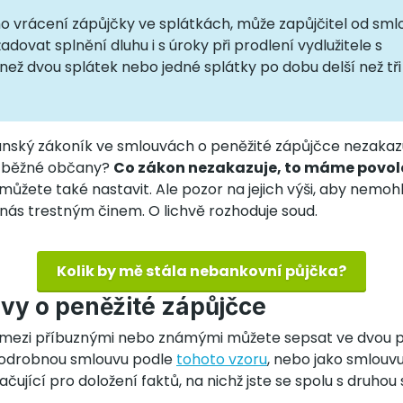
no vrácení zápůjčky ve splátkách, může zapůjčitel od sml
adovat splnění dluhu i s úroky při prodlení vydlužitele s
ež dvou splátek nebo jedné splátky po dobu delší než tři
ský zákoník ve smlouvách o peněžité zápůjčce nezakazu
 běžné občany?
Co zákon nezakazuje, to máme povo
ůžete také nastavit. Ale pozor na jejich výši, aby nemoh
u nás trestným činem. O lichvě rozhoduje soud.
Kolik by mě stála nebankovní půjčka?
vy o peněžité zápůjčce
 mezi příbuznými nebo známými můžete sepsat ve dvou 
 podrobnou smlouvu podle
tohoto vzoru
, nebo jako smlouvu
čující pro doložení faktů, na nichž jste se spolu s druhou 