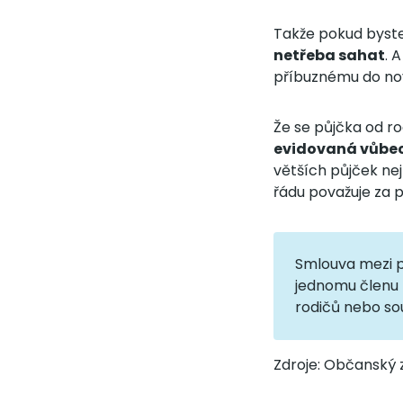
Takže pokud byste 
netřeba sahat
. 
příbuznému do nov
Že se půjčka od ro
evidovaná vůbec
větších půjček ne
řádu považuje za p
Smlouva mezi př
jednomu členu 
rodičů nebo so
Zdroje: Občanský z