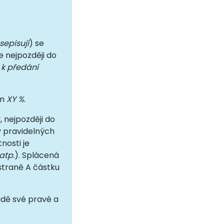
sepisují
) se
e nejpozději do
 k předání
em
XY %
.
, nejpozději do
v pravidelných
nosti je
atp.
). Splácená
straně A částku
adě své pravé a