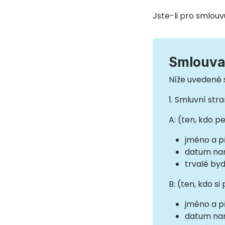
Jste-li pro smlouv
Smlouva 
Níže uvedené s
1. Smluvní str
A: (ten, kdo p
jméno a p
datum na
trvalé byd
B: (ten, kdo si
jméno a p
datum na