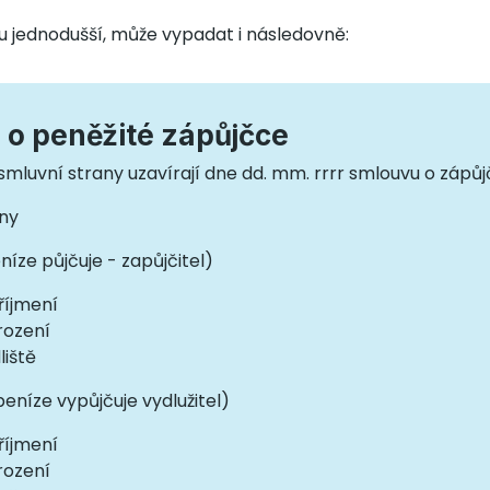
u jednodušší, může vypadat i následovně:
o peněžité zápůjčce
mluvní strany uzavírají dne dd. mm. rrrr smlouvu o zápůj
any
eníze půjčuje - zapůjčitel)
říjmení
rození
liště
 peníze vypůjčuje vydlužitel)
říjmení
rození