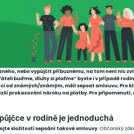
uzného, nebo vypůjčit příbuznému, na tom není nic zvl
řáteli buďme, dluhy si plaťme“ byste i v případě rodi
ci od známých/známým, měli sepsat smlouvu. Pro kli
zší prokazování nároku na platby. Pro připomenutí, 
půjčce v rodině je jednoduchá
jte složitosti sepsání takové smlouvy
. Občanský záko