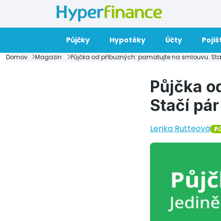
Půjčky
Hypotéky
Účty
Pojiš
Domov
Magazin
Půjčka od příbuzných: pamatujte na smlouvu. Sta
Půjčka o
Stačí pár
Lenka Rutteová
P