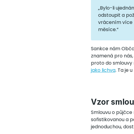
„Bylo-li ujedná
odstoupit a pož
vrácením více n
měsíce.“
Sankce nám Občan
znamená pro nás,
proto do smlouvy m
jako lichva
. Ta je 
Vzor smlou
Smlouvu o půjčce
sofistikovanou a
jednoduchou, dosta