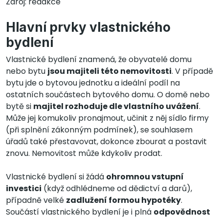
Zdroj: redakce
Hlavní prvky vlastnického
bydlení
Vlastnické bydlení znamená, že obyvatelé domu
nebo bytu
jsou majiteli této nemovitosti
. V případě
bytu jde o bytovou jednotku a ideální podíl na
ostatních součástech bytového domu. O domě nebo
bytě si
majitel rozhoduje dle vlastního uvážení
.
Může jej komukoliv pronajmout, učinit z něj sídlo firmy
(při splnění zákonným podmínek), se souhlasem
úřadů také přestavovat, dokonce zbourat a postavit
znovu. Nemovitost může kdykoliv prodat.
Vlastnické bydlení si žádá
ohromnou vstupní
investici
(když odhlédneme od dědictví a darů),
případně velké
zadlužení formou hypotéky
.
Součástí vlastnického bydlení je i plná
odpovědnost