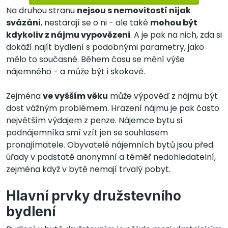
Na druhou stranu
nejsou s nemovitostí nijak
svázáni
, nestarají se o ni - ale také
mohou být
kdykoliv z nájmu vypovězeni
. A je pak na nich, zda si
dokáží najít bydlení s podobnými parametry, jako
mělo to současné. Během času se mění výše
nájemného - a může být i skokově.
Zejména
ve vyšším věku
může výpověď z nájmu být
dost vážným problémem. Hrazení nájmu je pak často
největším výdajem z penze. Nájemce bytu si
podnájemníka smí vzít jen se souhlasem
pronajímatele. Obyvatelé nájemních bytů jsou před
úřady v podstatě anonymní a téměř nedohledatelní,
zejména když v bytě nemají trvalý pobyt.
Hlavní prvky družstevního
bydlení