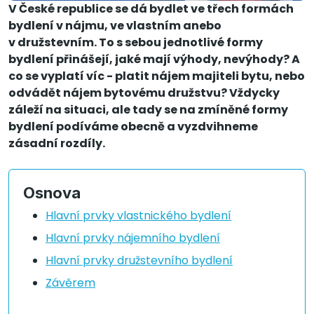
V České republice se dá bydlet ve třech formách
bydlení v nájmu, ve vlastním anebo
v družstevním. To s sebou jednotlivé formy
bydlení přinášejí, jaké mají výhody, nevýhody? A
co se vyplatí víc - platit nájem majiteli bytu, nebo
odvádět nájem bytovému družstvu? Vždycky
záleží na situaci, ale tady se na zmíněné formy
bydlení podíváme obecně a vyzdvihneme
zásadní rozdíly.
Osnova
Hlavní prvky vlastnického bydlení
Hlavní prvky nájemního bydlení
Hlavní prvky družstevního bydlení
Závěrem