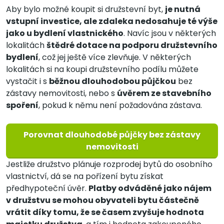
Aby bylo možné koupit si družstevní byt,
je nutná
vstupní investice, ale zdaleka nedosahuje té výše
jako u bydlení vlastnického
. Navíc jsou v některých
lokalitách
štědré dotace na podporu družstevního
bydlení
, což jej ještě více zlevňuje. V některých
lokalitách si na koupi družstevního podílu můžete
vystačit i s
běžnou dlouhodobou půjčkou
bez
zástavy nemovitosti, nebo s
úvěrem ze stavebního
spoření
, pokud k němu není požadována zástava.
Porovnat dlouhodobé půjčky bez zástavy
nemovitosti
Jestliže družstvo plánuje rozprodej bytů do osobního
vlastnictví, dá se na pořízení bytu získat
předhypoteční úvěr.
Platby odváděné jako nájem
v družstvu se mohou obyvateli bytu částečně
vrátit díky tomu, že se časem zvyšuje hodnota