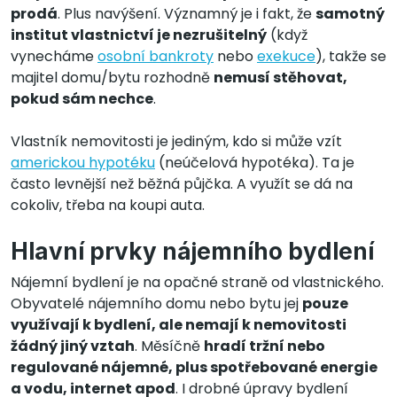
prodá
. Plus navýšení. Významný je i fakt, že
samotný
institut vlastnictví je nezrušitelný
(když
vynecháme
osobní bankroty
nebo
exekuce
), takže se
majitel domu/bytu rozhodně
nemusí stěhovat,
pokud sám nechce
.
Vlastník nemovitosti je jediným, kdo si může vzít
americkou hypotéku
(neúčelová hypotéka). Ta je
často levnější než běžná půjčka. A využít se dá na
cokoliv, třeba na koupi auta.
Hlavní prvky nájemního bydlení
Nájemní bydlení je na opačné straně od vlastnického.
Obyvatelé nájemního domu nebo bytu jej
pouze
využívají k bydlení, ale nemají k nemovitosti
žádný jiný vztah
. Měsíčně
hradí tržní nebo
regulované nájemné, plus spotřebované energie
a vodu, internet apod
. I drobné úpravy bydlení