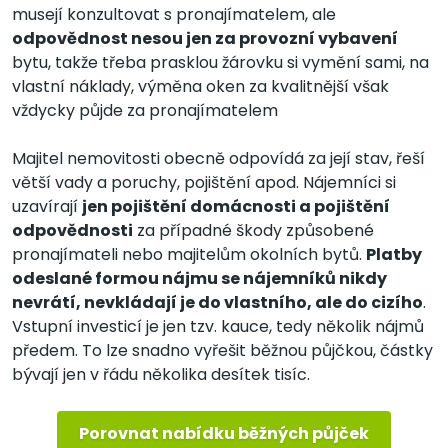
musejí konzultovat s pronajímatelem, ale
odpovědnost nesou jen za provozní vybavení
bytu, takže třeba prasklou žárovku si vymění sami, na
vlastní náklady, výměna oken za kvalitnější však
vždycky půjde za pronajímatelem
Majitel nemovitosti obecně odpovídá za její stav, řeší
větší vady a poruchy, pojištění apod. Nájemníci si
uzavírají
jen pojištění domácnosti a pojištění
odpovědnosti
za případné škody způsobené
pronajímateli nebo majitelům okolních bytů.
Platby
odeslané formou nájmu se nájemníků nikdy
nevrátí, nevkládají je do vlastního, ale do cizího
.
Vstupní investicí je jen tzv. kauce, tedy několik nájmů
předem. To lze snadno vyřešit běžnou půjčkou, částky
bývají jen v řádu několika desítek tisíc.
Porovnat nabídku běžných půjček