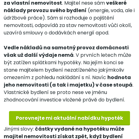
za vlastní nemovitost
. Majitel nese sám
veškeré
náklady provozu svého bydlení
(energie, voda, ale i
údržbové práce). Sám si rozhoduje o pojištění
nemovitosti, odpovídá za stav nemovitosti vůči okolí,
uzavírá smlouvy o dodávkách energií apod.
Vedle nákladů na samotný provoz domácnosti
však už další výdaje nemá
. V prvních letech může
být zatížen splátkami hypotéky. Na jejím konci se
stane majitelem bydlení nezatíženého jakýmkoliv
omezením z pohledu nakládání s ní. Navíc
hodnota
jeho nemovitosti (a tak i majetku) v čase stoupá
.
Vlastnické bydlení se proto nese ve jménu
zhodnocování investice vložené právě do bydlení.
Porovnejte mi aktuální nabídku hypoték
Jinými slovy:
částky vydané na hypotéku může
majitel nemovitosti získat zpět, když bydlení