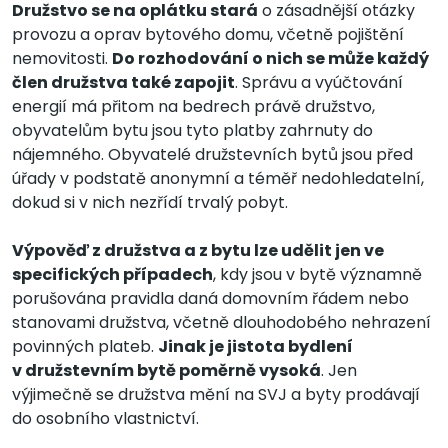
Družstvo se na oplátku stará
o zásadnější otázky
provozu a oprav bytového domu, včetně pojištění
nemovitosti.
Do rozhodování o nich se může každý
člen družstva také zapojit
. Správu a vyúčtování
energií má přitom na bedrech právě družstvo,
obyvatelům bytu jsou tyto platby zahrnuty do
nájemného. Obyvatelé družstevních bytů jsou před
úřady v podstatě anonymní a téměř nedohledatelní,
dokud si v nich nezřídí trvalý pobyt.
Výpověď z družstva a z bytu lze udělit jen ve
specifických případech
, kdy jsou v bytě významně
porušována pravidla daná domovním řádem nebo
stanovami družstva, včetně dlouhodobého nehrazení
povinných plateb.
Jinak je jistota bydlení
v družstevním bytě poměrně vysoká
. Jen
výjimečně se družstva mění na SVJ a byty prodávají
do osobního vlastnictví.