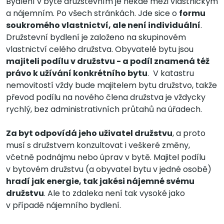
Bydlení v bytě družstevním je někde mezi vlastnickým
a nájemním. Po všech stránkách. Jde sice o
formu
soukromého vlastnictví, ale není individuální
.
Družstevní bydlení je založeno na skupinovém
vlastnictví celého družstva. Obyvatelé bytu jsou
majiteli podílu v družstvu - a podíl znamená též
právo k užívání konkrétního bytu
. V katastru
nemovitostí vždy bude majitelem bytu družstvo, takže
převod podílu na nového člena družstva je vždycky
rychlý, bez administrativních průtahů na úřadech.
Za byt odpovídá jeho uživatel družstvu
, a proto
musí s družstvem konzultovat i veškeré změny,
včetně podnájmu nebo úprav v bytě. Majitel podílu
v bytovém družstvu (a obyvatel bytu v jedné osobě)
hradí jak energie, tak jakési nájemné svému
družstvu
. Ale to zdaleka není tak vysoké jako
v případě nájemního bydlení.