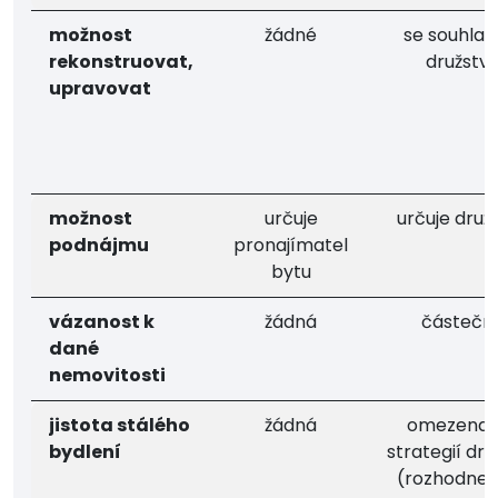
možnost
žádné
se souhla
rekonstruovat,
družstv
upravovat
možnost
určuje
určuje druž
podnájmu
pronajímatel
bytu
vázanost k
žádná
částečn
dané
nemovitosti
jistota stálého
žádná
omezena 
bydlení
strategií dru
(rozhodne-l