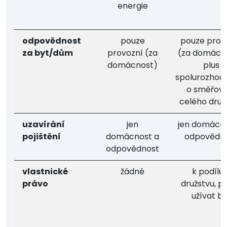
energie
odpovědnost
pouze
pouze prov
za byt/dům
provozní (za
(za domácno
domácnost)
plus
spolurozhod
o směřová
celého druž
uzavírání
jen
jen domácno
pojištění
domácnost a
odpovědn
odpovědnost
vlastnické
žádné
k podílu 
právo
družstvu, p
užívat by