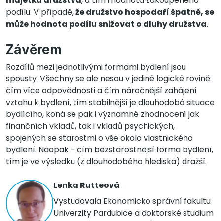
majetku družstva
, a tím i hodnota zakoupeného
podílu. V případě,
že družstvo hospodaří špatně, se
může hodnota podílu snižovat o dluhy družstva
.
Závěrem
Rozdílů mezi jednotlivými formami bydlení jsou
spousty. Všechny se ale nesou v jediné logické rovině:
čím více odpovědnosti a čím náročnější zahájení
vztahu k bydlení, tím stabilnější je dlouhodobá situace
bydlícího, koná se pak i významné zhodnocení jak
finančních vkladů, tak i vkladů psychických,
spojených se starostmi o vše okolo vlastnického
bydlení. Naopak - čím bezstarostnější forma bydlení,
tím je ve výsledku (z dlouhodobého hlediska) dražší.
Lenka Rutteová
Vystudovala Ekonomicko správní fakultu
Univerzity Pardubice a doktorské studium