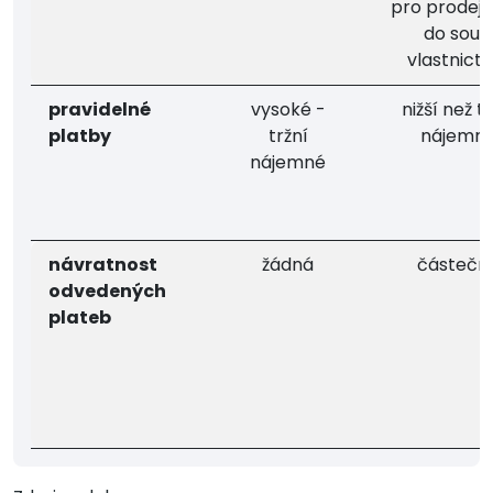
pro prodej 
do souk.
vlastnictv
pravidelné
vysoké -
nižší než tr
platby
tržní
nájemn
nájemné
návratnost
žádná
částečn
odvedených
plateb