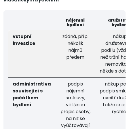
nájemní
družstev
bydlení
bydlení
vstupní
žádná, příp.
nákup
investice
několik
družstevn
nájmů
podílu (vždy 
předem
než tržní ho
nemovitost
někde s dot
administrativa
podpis
nákup podí
související s
nájemní
podpis smluv
počátkem
smlouvy,
uvnitř družs
bydlení
většinou
takže snad
přepis osoby,
rychlé)
na niž se
vyúčtovávají