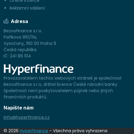
Online inzerce
Reklamní sdělení
Adresa
Bezvafinance s.r.o.
Paříkova 910/11a,
Vysočany, 190 00 Praha 9
Česká republika
IČ: 241 86 104
Provozovatelem těchto webových stránek je společnost
Bezvafinance s.r.o, držitel licence České národní banky.
Společnost není poskytovatelem půjček nebo jiných
finančních produktů.
Napište nám
info@hyperfinance.cz
© 2026
HyperFinance
- Všechna práva vyhrazena