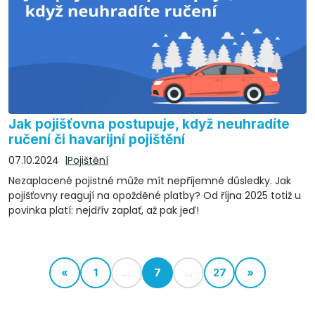
Jak pojišťovna postupuje, když neuhradíte
ručení či havarijní pojištění
07.10.2024
Pojištění
Nezaplacené pojistné může mít nepříjemné důsledky. Jak
pojišťovny reagují na opožděné platby? Od října 2025 totiž u
povinka platí: nejdřív zaplať, až pak jeď!
«
1
...
7
...
27
»