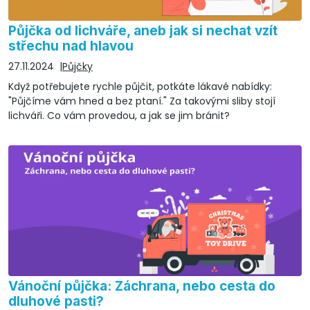
Půjčka od lichváře, aneb jak si nechat vzít
střechu nad hlavou
27.11.2024
Půjčky
Když potřebujete rychle půjčit, potkáte lákavé nabídky:
"Půjčíme vám hned a bez ptaní." Za takovými sliby stojí
lichváři. Co vám provedou, a jak se jim bránit?
Vánoční půjčka: Záchrana, nebo cesta do
dluhové pasti?