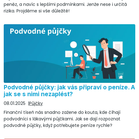
peněz, a navíc s lepšími podmínkami. Jenže nese i určitá
rizika. Projděme si vše důležité!
Podvodné půjčky: jak vás připraví o peníze. A
jak se s nimi nezaplést?
08.01.2025
Půjčky
Finanční tíseň nás snadno zažene do kouta, kde číhají
podvodníci s lákavými půjčkami. Jak se dají rozpoznat
podvodné půjčky, když potřebujete peníze rychle?