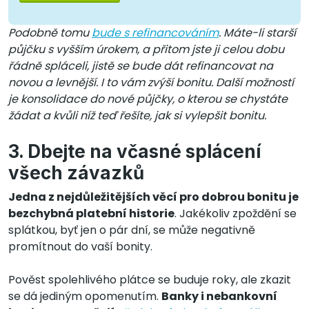
Podobně tomu
bude s refinancováním
. Máte-li starší
půjčku s vyšším úrokem, a přitom jste ji celou dobu
řádně spláceli, jistě se bude dát refinancovat na
novou a levnější. I to vám zvýší bonitu. Další možností
je konsolidace do nové půjčky, o kterou se chystáte
žádat a kvůli níž teď řešíte, jak si vylepšit bonitu.
3. Dbejte na včasné splácení
všech závazků
Jedna z nejdůležitějších věcí pro dobrou bonitu je
bezchybná platební historie
. Jakékoliv zpoždění se
splátkou, byť jen o pár dní, se může negativně
promítnout do vaší bonity.
Pověst spolehlivého plátce se buduje roky, ale zkazit
se dá jediným opomenutím.
Banky i nebankovní