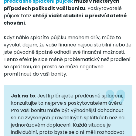
předčasné splácení půjček
může v některých
případech poškodit vaši bonitu
. Poskytovatelé
půjček totiž
chtějí vidět stabilní a předvídatelné
chování
.
Když náhle splatíte půjčku mnohem dřív, může to
vyvolat dojem, že vaše finance nejsou stabilní nebo že
jste původně špatně odhadli své finanční možnosti.
Tento efekt je sice méně problematický než prodlení
se splátkou, ale přesto se může negativně
promítnout do vaší bonity.
Jak na to
: Jestli plánujete předčasné splacení,
konzultujte to nejprve s poskytovatelem úvěru.
Pro vaši bonitu může být výhodnější dohodnout
se na zvýšených pravidelných splátkách než na
jednorázovém doplacení. Každá situace je
individuální, proto byste se o ní měli rozhodovat