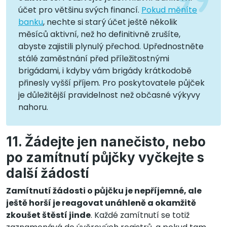
účet pro většinu svých financí.
Pokud měníte
banku
, nechte si starý účet ještě několik
měsíců aktivní, než ho definitivně zrušíte,
abyste zajistili plynulý přechod. Upřednostněte
stálé zaměstnání před příležitostnými
brigádami, i kdyby vám brigády krátkodobě
přinesly vyšší příjem. Pro poskytovatele půjček
je důležitější pravidelnost než občasné výkyvy
nahoru.
11. Žádejte jen nanečisto, nebo
po zamítnutí půjčky vyčkejte s
další žádostí
Zamítnutí žádosti o půjčku je nepříjemné, ale
ještě horší je reagovat unáhleně a okamžitě
zkoušet štěstí jinde
. Každé zamítnutí se totiž