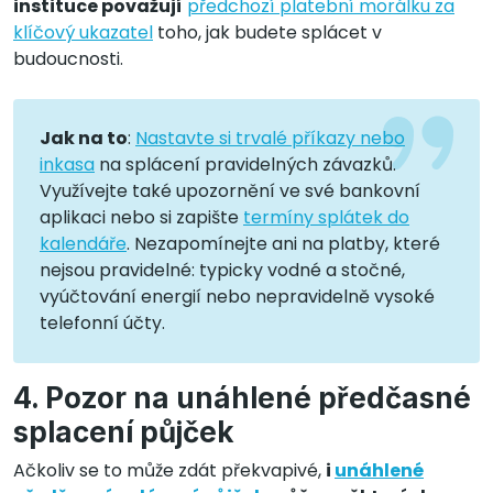
instituce považují
předchozí platební morálku za
klíčový ukazatel
toho, jak budete splácet v
budoucnosti.
Jak na to
:
Nastavte si trvalé příkazy nebo
inkasa
na splácení pravidelných závazků.
Využívejte také upozornění ve své bankovní
aplikaci nebo si zapište
termíny splátek do
kalendáře
. Nezapomínejte ani na platby, které
nejsou pravidelné: typicky vodné a stočné,
vyúčtování energií nebo nepravidelně vysoké
telefonní účty.
4. Pozor na unáhlené předčasné
splacení půjček
Ačkoliv se to může zdát překvapivé,
i
unáhlené