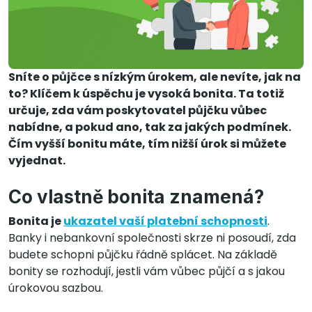
Sníte o půjčce s nízkým úrokem, ale nevíte, jak na
to? Klíčem k úspěchu je vysoká bonita. Ta totiž
určuje, zda vám poskytovatel půjčku vůbec
nabídne, a pokud ano, tak za jakých podmínek.
Čím vyšší bonitu máte, tím nižší úrok si můžete
vyjednat.
Co vlastně bonita znamená?
Bonita je
ukazatel vaší platební schopnosti
.
Banky i nebankovní společnosti skrze ni posoudí, zda
budete schopni půjčku řádně splácet. Na základě
bonity se rozhodují, jestli vám vůbec půjčí a s jakou
úrokovou sazbou.