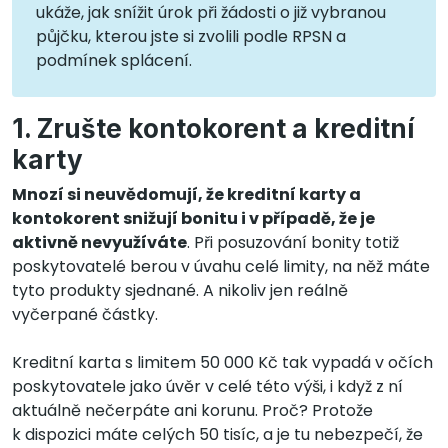
ukáže, jak snížit úrok při žádosti o již vybranou
půjčku, kterou jste si zvolili podle RPSN a
podmínek splácení.
1. Zrušte kontokorent a kreditní
karty
Mnozí si neuvědomují, že kreditní karty a
kontokorent snižují bonitu i v případě, že je
aktivně nevyužíváte
. Při posuzování bonity totiž
poskytovatelé berou v úvahu celé limity, na něž máte
tyto produkty sjednané. A nikoliv jen reálně
vyčerpané částky.
Kreditní karta s limitem 50 000 Kč tak vypadá v očích
poskytovatele jako úvěr v celé této výši, i když z ní
aktuálně nečerpáte ani korunu. Proč? Protože
k dispozici máte celých 50 tisíc, a je tu nebezpečí, že