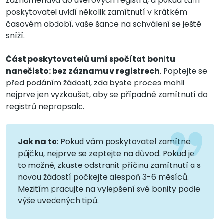
zaznamenává do úvěrových registrů, a pokud tam
poskytovatel uvidí několik zamítnutí v krátkém
časovém období, vaše šance na schválení se ještě
sníží.
Část poskytovatelů umí spočítat bonitu
nanečisto: bez záznamu v registrech
. Poptejte se
před podáním žádosti, zda byste proces mohli
nejprve jen vyzkoušet, aby se případné zamítnutí do
registrů nepropsalo.
Jak na to
: Pokud vám poskytovatel zamítne
půjčku, nejprve se zeptejte na důvod. Pokud je
to možné, zkuste odstranit příčinu zamítnutí a s
novou žádostí počkejte alespoň 3-6 měsíců.
Mezitím pracujte na vylepšení své bonity podle
výše uvedených tipů.