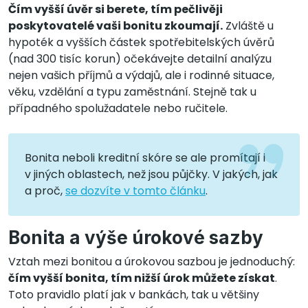
Čím vyšší úvěr si berete, tím pečlivěji
poskytovatelé vaši bonitu zkoumají.
Zvláště u
hypoték a vyšších částek spotřebitelských úvěrů
(nad 300 tisíc korun) očekávejte detailní analýzu
nejen vašich příjmů a výdajů, ale i rodinné situace,
věku, vzdělání a typu zaměstnání. Stejně tak u
případného spolužadatele nebo ručitele.
Bonita neboli kreditní skóre se ale promítají i
v jiných oblastech, než jsou půjčky. V jakých, jak
a proč,
se dozvíte v tomto článku
.
Bonita a výše úrokové sazby
Vztah mezi bonitou a úrokovou sazbou je jednoduchý:
čím vyšší bonita, tím nižší úrok můžete získat
.
Toto pravidlo platí jak v bankách, tak u většiny