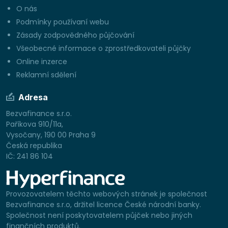
O nás
Podmínky používaní webu
Zásady zodpovědného půjčování
Všeobecné informace o zprostředkovateli půjčky
Online inzerce
Reklamní sdělení
Adresa
Bezvafinance s.r.o.
Paříkova 910/11a,
Vysočany, 190 00 Praha 9
Česká republika
IČ: 241 86 104
Provozovatelem těchto webových stránek je společnost
Bezvafinance s.r.o, držitel licence České národní banky.
Společnost není poskytovatelem půjček nebo jiných
finančních produktů.