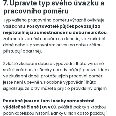
7. Upravte typ svého úvazku a
pracovního poměru
Typ vašeho pracovního poměru výrazně ovlivňuje
vaši bonitu.
Poskytovatelé půjček považují za
nejstabilnější zaměstnance na dobu neurčitou
,
zatímco k zaměstnancům na dohodu, ve zkušební
době nebo s pracovní smlouvou na dobu určitou
přistupují opatrněji.
Zvláště zkušební doba a výpovědní lhůta výrazně
snižují vaši bonitu. Banky nerady půjčují peníze lidem
ve zkušební době, protože jejich pracovní poměr
ještě není upevněn. Podobně výpovědní lhůta
signalizuje, že brzy můžete přijít o pravidelný příjem.
Podobně jsou na tom i osoby samostatně
výdělečně činné (OSVČ)
, zvláště pak ty s krátkou
podnikatelskou historií. Banky u nich často požadují