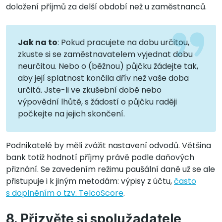
doložení příjmů za delší období než u zaměstnanců.
Jak na to
: Pokud pracujete na dobu určitou,
zkuste si se zaměstnavatelem vyjednat dobu
neurčitou. Nebo o (běžnou) půjčku žádejte tak,
aby její splatnost končila dřív než vaše doba
určitá. Jste-li ve zkušební době nebo
výpovědní lhůtě, s žádostí o půjčku raději
počkejte na jejich skončení.
Podnikatelé by měli zvážit nastavení odvodů. Většina
bank totiž hodnotí příjmy právě podle daňových
přiznání. Se zavedením režimu paušální daně už se ale
přistupuje i k jiným metodám: výpisy z účtu,
často
s doplněním o tzv. TelcoScore
.
8. Přizvěte si spolužadatele