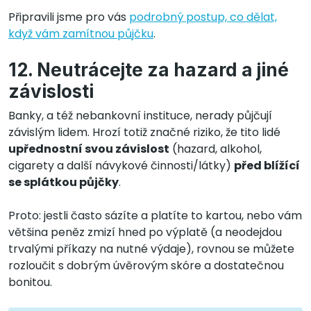
Připravili jsme pro vás
podrobný postup, co dělat,
když vám zamítnou půjčku
.
12. Neutrácejte za hazard a jiné
závislosti
Banky, a též nebankovní instituce, nerady půjčují
závislým lidem. Hrozí totiž značné riziko, že tito lidé
upřednostní svou závislost
(hazard, alkohol,
cigarety a další návykové činnosti/látky)
před blížící
se splátkou půjčky
.
Proto: jestli často sázíte a platíte to kartou, nebo vám
většina peněz zmizí hned po výplatě (a neodejdou
trvalými příkazy na nutné výdaje), rovnou se můžete
rozloučit s dobrým úvěrovým skóre a dostatečnou
bonitou.