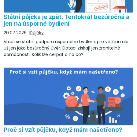
Státní půjčka je zpět. Tentokrát bezúročná a
jen na úsporné bydlení
20.07.2026
Půjčky
Vrací se státní podpora úsporného bydlení, pro většinu ale
už jen jako bezúročný úvěr. Dotaci získají jen zranitelné
domácnosti. Kolik lze čerpat a na co?
Proč si vzít půjčku, když mám našetřeno?