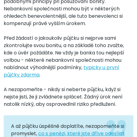
podobnými principy při posuzování bonity.
Nebankovní společnosti mohou být v některých
ohledech benevolentnější, ale tuto benevolenci si
kompenzují právě vyšším úrokem.
Před žádostí o jakoukoliv půjčku si nejprve sami
zkontrolujte svou bonitu, a na základě toho zvažte,
kde o úvěr požádáte. Ne vždy je banka tou nejlepší
volbou - některé nebankovní společnosti mohou
nabídnout výhodnější podmínky,
typicky u první
půjčky zdarma
.
A nezapomeňte - nikdy si neberte půjčku, když si
nejste jisti, že ji zvládnete splácet. Žádný úrok není
natolik nízký, aby ospravedlnil riziko předlužení.
A až půjčku úspěšně doplatíte, nezapomeňte si
promyslet,
co s penězi, které jste dříve odesílali