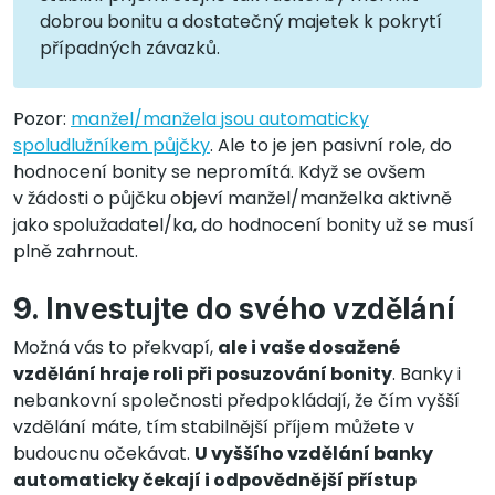
dobrou bonitu a dostatečný majetek k pokrytí
případných závazků.
Pozor:
manžel/manžela jsou automaticky
spoludlužníkem půjčky
. Ale to je jen pasivní role, do
hodnocení bonity se nepromítá. Když se ovšem
v žádosti o půjčku objeví manžel/manželka aktivně
jako spolužadatel/ka, do hodnocení bonity už se musí
plně zahrnout.
9. Investujte do svého vzdělání
Možná vás to překvapí,
ale i vaše dosažené
vzdělání hraje roli při posuzování bonity
. Banky i
nebankovní společnosti předpokládají, že čím vyšší
vzdělání máte, tím stabilnější příjem můžete v
budoucnu očekávat.
U vyššího vzdělání banky
automaticky čekají i odpovědnější přístup