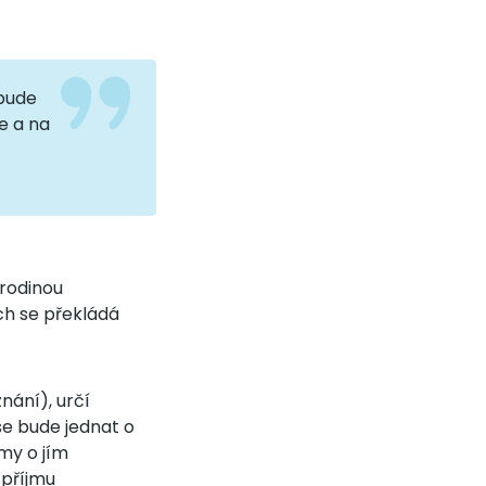
 bude
e a na
rodinou
ch se překládá
ání), určí
se bude jednat o
my o jím
 příjmu