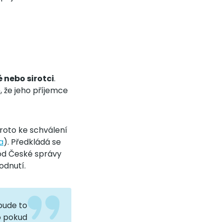
é nebo sirotci
.
 že jeho příjemce
roto ke schválení
a
). Předkládá se
 od České správy
odnutí.
bude to
o pokud