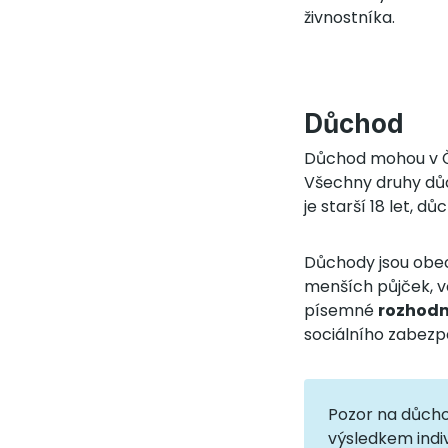
živnostníka.
Důchod
Důchod mohou v Č
Všechny druhy důc
je starší 18 let, d
Důchody jsou obecn
menších půjček, vě
písemné
rozhodn
sociálního zabezpe
Pozor na důcho
výsledkem indiv