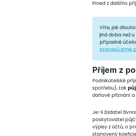
ihned z dalšího pří
Víte, jak dlouh
jiná doba než u
případné účelo
procesů jsme pr
Příjem z p
Podnikatelské příj
spotřebu), tak
pů
daňové přiznání a 
Je-li žadatel živn
poskytovatel půjčk
výpisy z účtů, o p
stanovený koefici