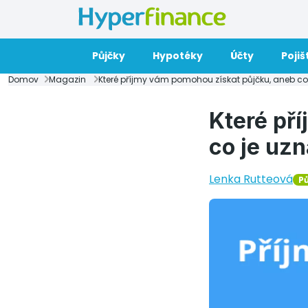
Půjčky
Hypotéky
Účty
Pojiš
Domov
Magazin
Které příjmy vám pomohou získat půjčku, aneb co 
Které př
co je uzn
Lenka Rutteová
P