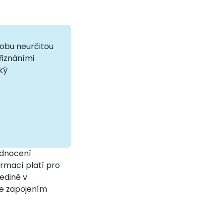
obu neurčitou
řiznáními
ký
odnocení
ormací platí pro
jedině v
se zapojením