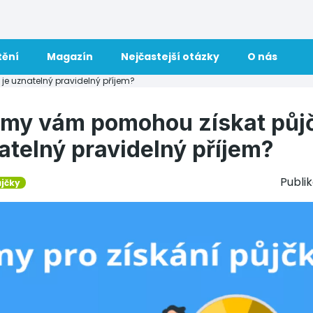
tění
Magazín
Nejčastejší otázky
O nás
je uznatelný pravidelný příjem?
íjmy vám pomohou získat půj
atelný pravidelný příjem?
Publi
ůjčky