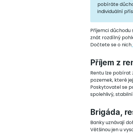
pobíráte důchod
individuální přís
Příjemci důchodu s
znát rozdílný poh
Dočtete se o nich
Příjem z re
Rentu lze pobírat
pozemek, které je
Poskytovatel se p
spolehlivý, stabilní
Brigáda, r
Banky uznávají d
Většinou jen u vy