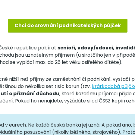
Chci do srovnání podnikatelských půjček
eské republice pobírat
senioři, vdovy/vdovci, invalid
hodu jsou uznatelným příjmem (u sirotčího jen v případě,
ůchod se vyplácí max. do 26 let věku osiřelého dítěte).
ě nižší než příjmy ze zaměstnání či podnikání, vystačí p
tšinou do několika set tisíc korun (tzv.
krátkodobá půjčk
utí o přiznání důchodu
, které každému příjemci přijde
čení. Pokud ho nenajdete, vyžádáte si od ČSSZ kopii rozh
d v eurech. Ne každá česká banka jej uzná. A pokud ano, 
iduálního posuzování (nikoliv běžného, strojového). Prot