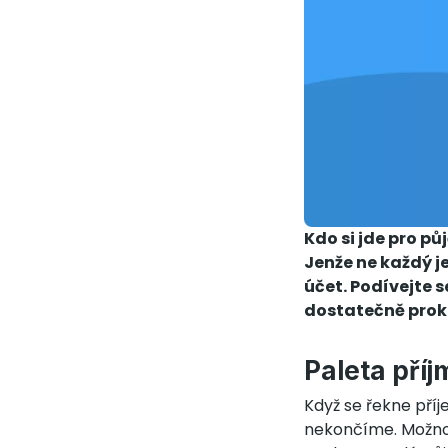
Kdo si jde pro p
Jenže ne každý j
účet. Podívejte 
dostatečně proka
Paleta pří
Když se řekne příj
nekončíme. Možnost