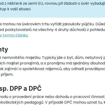
 z některé ze zemí EU, rovnou při žádosti o úvěr vyžaduj
tup k vaší situaci.
i mohou na úvěrovém trhu vyřídit jakoukoliv půjčku. Důlež
led poskytovatelů na všechny 4 druhy důchodů z pohledu
v tomto článku
.
nty
 z nemovitého majetku. Typicky jde o byt, dům, nebytový
jich majitel pronajímá, a o pronájmu má sjednány dlouho
ak zajímá i o spolehlivost nájemců, aby odhadl pravděpod
 příjem.
esp. DPP a DPČ
ohodu o provedení práce nebo dohodu o pracovní činnos
sokoškolských pedagogů. V případě DPČ mohou uznat tu, k