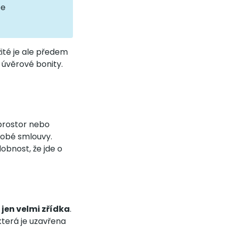
te
ité je ale předem
 úvěrové bonity.
 prostor nebo
dobé smlouvy.
obnost, že jde o
t
jen velmi zřídka
.
terá je uzavřena