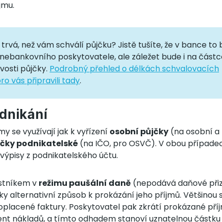
jmu.
o trvá, než vám schválí půjčku? Jistě tušíte, že v bance to
 nebankovního poskytovatele, ale záležet bude i na částc
vosti půjčky.
Podrobný přehled o délkách schvalovacích
o vás připravili tady
.
odnikání
my se využívají jak k vyřízení
osobní půjčky
(na osobní a 
jčky podnikatelské
(na IČO, pro OSVČ). V obou případe
výpisy z podnikatelského účtu.
ostníkem v
režimu paušální daně
(nepodává daňové přizn
y alternativní způsob k prokázání jeho příjmů. Většinou 
roplacené faktury. Poskytovatel pak zkrátí prokázané příj
ent nákladů, a tímto odhadem stanoví uznatelnou částku