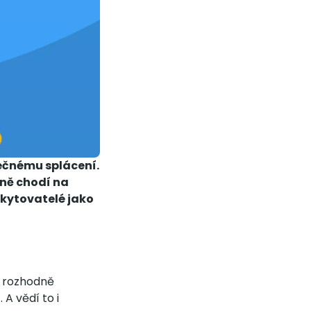
pečnému splácení.
lně chodí na
skytovatelé jako
m rozhodně
 A vědí to i