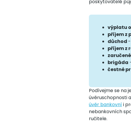
poskytovatelé půj
výplatu 
příjem z 
důchod
-
příjem z 
zaručené
brigáda
-
čestné p
Podívejme se na je
úvěruschopnosti a 
úvěr bankovní
i p
nebankovních spol
ručitele.