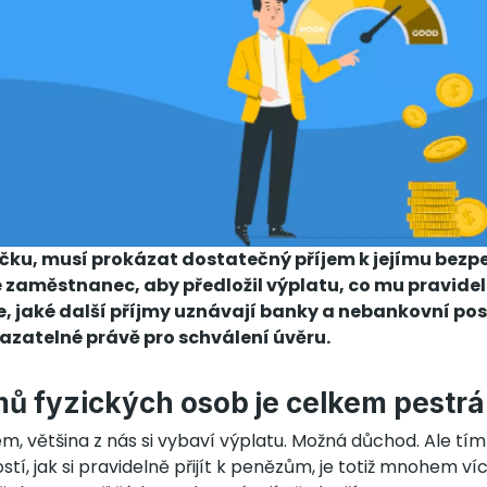
ůjčku, musí prokázat dostatečný příjem k jejímu bez
e zaměstnanec, aby předložil výplatu, co mu pravide
se, jaké další příjmy uznávají banky a nebankovní po
zatelné právě pro schválení úvěru.
jmů fyzických osob je celkem pestrá
em, většina z nás si vybaví výplatu. Možná důchod. Ale tí
í, jak si pravidelně přijít k penězům, je totiž mnohem víc.