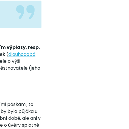
m výplaty, resp.
ek (
dlouhodobá
le o výši
městnavatele (jeho
ími páskami, to
Aby byla půjčka u
ní době, ale ani v
e o úvěry splatné