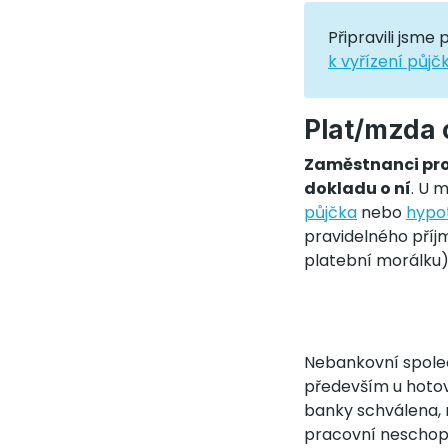
Připravili jsme
k vyřízení půjč
Plat/mzda 
Zaměstnanci prok
dokladu o ní
. U 
půjčka
nebo
hypo
pravidelného příj
platební morálku)
Nebankovní společ
především u hotov
banky schválena, 
pracovní neschopno