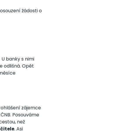
osouzení žádosti o
 U banky s nimi
e odlišná. Opět
 měsíce
prohlášení zájemce
ce ČNB. Posouváme
 cestou, než
čitele
. Asi