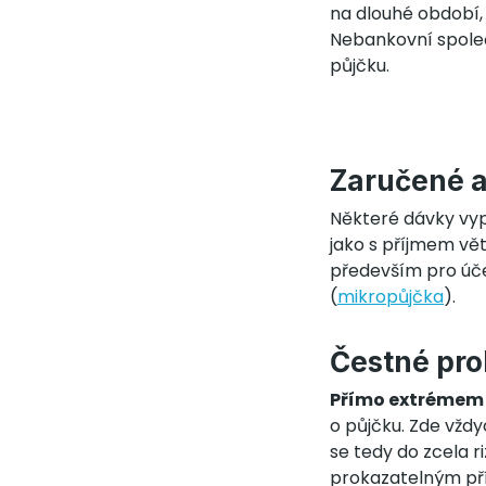
na dlouhé období,
Nebankovní společ
půjčku.
Zaručené a
Některé dávky vypl
jako s příjmem vě
především pro úče
(
mikropůjčka
).
Čestné pro
Přímo extrémem
o půjčku. Zde vžd
se tedy do zcela ri
prokazatelným pří