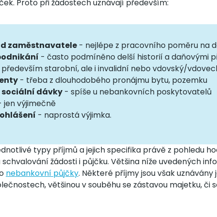
ček. Proto při žádostech uznávají především:
od zaměstnavatele
- nejlépe z pracovního poměru na d
podnikání
- často podmíněno delší historií a daňovými p
 především starobní, ale i invalidní nebo vdovský/vdovec
renty
- třeba z dlouhodobého pronájmu bytu, pozemku
 sociální dávky
- spíše u nebankovních poskytovatelů
 jen výjimečně
rohlášení
- naprostá výjimka.
dnotlivé typy příjmů a jejich specifika právě z pohledu h
schvalování žádosti i půjčku. Většina níže uvedených inf
ro
nebankovní půjčky
. Některé příjmy jsou však uznávány 
ečnostech, většinou v souběhu se zástavou majetku, či 