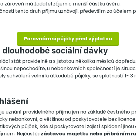
 a zároveň má žadatel zájem o menší částku úvěru.
nosti tento druh příjmu uznávají, především za účelem p
Porovnám si půjčky před výplatou
 dlouhodobé sociální dávky
ácí stát pravidelně a s jistotou několika měsíců dopředu.
tšinou nepochodíte, u nebankovních společností je situac
ly schválení velmi krátkodobé půjčky, se splatností 1- 3
hlášení
je uznání pravidelného příjmu jen na základě čestného 
ycky nebankovní, a většinou od poskytovatele bez licen
zikových půjček, kde si poskytovatel zajistí splácení jinou
jmem. Nejčastěji
zástavou majetku nebo přibráním ru