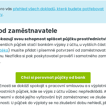
 pro vás
přehled všech dokladů, které budete potřebovat
ky
.
od zaměstnavatele
azují svou schopnost splácet půjčku prostřednictví
menších půjček stačí bankám výpisy z účtu, u vyšších část
téka
) musíte přidat i písemné potvrzení od zaměstnavate
mu. Nezřídka si pak poskytovatel prověří i samotného za
.
Chci si porovnat půjčky od bank
nosti se dokáží spokojit s pracovní smlouvou a s výplatn
ostních půjček, kde se výpis z účtu vůbec nepředkládá. 
nesmí v době jejího vyřizování být zaměstnanec ve zkušeb
sti. U půjček do výplaty se na zkušební dobu nehledí, jd